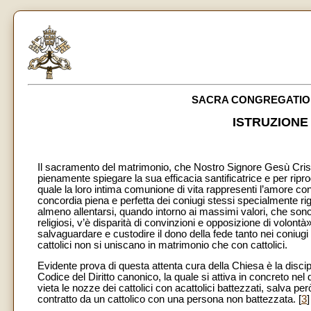
SACRA CONGREGATION
ISTRUZIONE 
Il sacramento del matrimonio, che Nostro Signore Gesù Crist
pienamente spiegare la sua efficacia santificatrice e per riprod
quale la loro intima comunione di vita rappresenti l’amore con 
concordia piena e perfetta dei coniugi stessi specialmente rigua
almeno allentarsi, quando intorno ai massimi valori, che sono 
religiosi, v’è disparità di convinzioni e opposizione di volontà»
salvaguardare e custodire il dono della fede tanto nei coniugi
cattolici non si uniscano in matrimonio che con cattolici.
Evidente prova di questa attenta cura della Chiesa è la discipl
Codice del Diritto canonico, la quale si attiva in concreto nel 
vieta le nozze dei cattolici con acattolici battezzati, salva per
contratto da un cattolico con una persona non battezzata. [
3
]