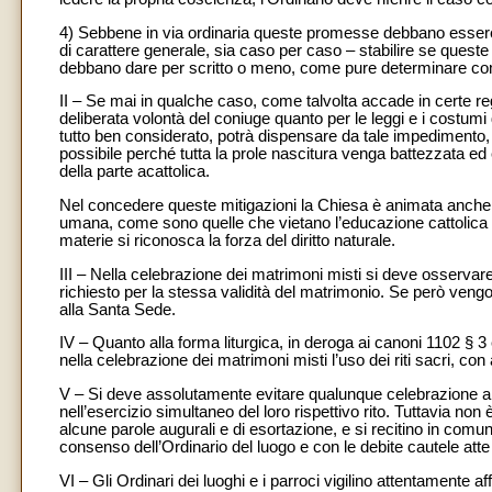
4) Sebbene in via ordinaria queste promesse debbano essere fa
di carattere generale, sia caso per caso – stabilire se queste 
debbano dare per scritto o meno, come pure determinare co
II – Se mai in qualche caso, come talvolta accade in certe reg
deliberata volontà del coniuge quanto per le leggi e i costumi d
tutto ben considerato, potrà dispensare da tale impedimento, p
possibile perché tutta la prole nascitura venga battezzata ed
della parte acattolica.
Nel concedere queste mitigazioni la Chiesa è animata anche d
umana, come sono quelle che vietano l’educazione cattolica dell
materie si riconosca la forza del diritto naturale.
III – Nella celebrazione dei matrimoni misti si deve osserva
richiesto per la stessa validità del matrimonio. Se però vengono 
alla Santa Sede.
IV – Quanto alla forma liturgica, in deroga ai canoni 1102 § 3 
nella celebrazione dei matrimoni misti l’uso dei riti sacri, co
V – Si deve assolutamente evitare qualunque celebrazione all
nell’esercizio simultaneo del loro rispettivo rito. Tuttavia non 
alcune parole augurali e di esortazione, e si recitino in comu
consenso dell’Ordinario del luogo e con le debite cautele atte
VI – Gli Ordinari dei luoghi e i parroci vigilino attentamente 