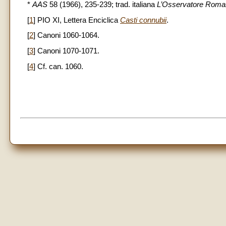
*
AAS
58 (1966), 235-239; trad. italiana
L’Osservatore Roma
[
1
] PIO XI, Lettera Enciclica
Casti connubii
.
[
2
] Canoni 1060-1064.
[
3
] Canoni 1070-1071.
[
4
] Cf. can. 1060.