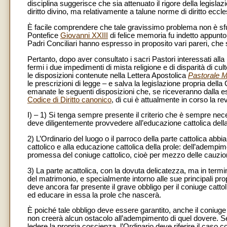
disciplina suggerisce che sia attenuato il rigore della legisla
diritto divino, ma relativamente a talune norme di diritto ecclesi
È facile comprendere che tale gravissimo problema non è sf
Pontefice
Giovanni XXIII
di felice memoria fu indetto appunto p
Padri Conciliari hanno espresso in proposito vari pareri, che
Pertanto, dopo aver consultato i sacri Pastori interessati all
fermi i due impedimenti di mista religione e di disparità di cu
le disposizioni contenute nella Lettera Apostolica
Pastorale 
le prescrizioni di legge – e salva la legislazione propria dell
emanate le seguenti disposizioni che, se riceveranno dalla es
Codice di Diritto canonico
, di cui è attualmente in corso la re
I) – 1) Si tenga sempre presente il criterio che è sempre neces
deve diligentemente provvedere all’educazione cattolica della 
2) L’Ordinario del luogo o il parroco della parte cattolica abbi
cattolico e alla educazione cattolica della prole: dell’adempi
promessa del coniuge cattolico, cioè per mezzo delle cauzion
3) La parte acattolica, con la dovuta delicatezza, ma in termini
del matrimonio, e specialmente intorno alle sue principali propri
deve ancora far presente il grave obbligo per il coniuge cattol
ed educare in essa la prole che nascerà.
È poiché tale obbligo deve essere garantito, anche il coniuge
non creerà alcun ostacolo all’adempimento di quel dovere. Se
ledere la propria coscienza, l’Ordinario deve riferire il caso c