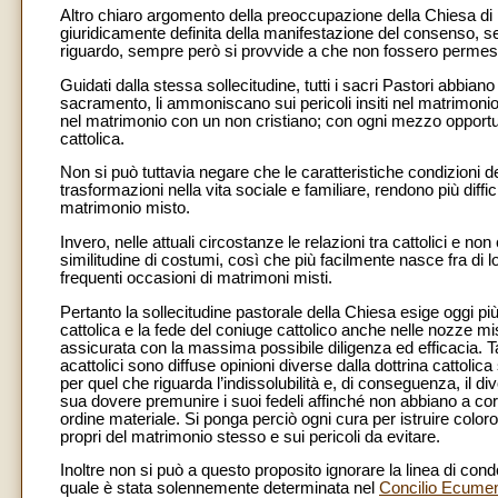
Altro chiaro argomento della preoccupazione della Chiesa di 
giuridicamente definita della manifestazione del consenso, seb
riguardo, sempre però si provvide a che non fossero permes
Guidati dalla stessa sollecitudine, tutti i sacri Pastori abbia
sacramento, li ammoniscano sui pericoli insiti nel matrimonio
nel matrimonio con un non cristiano; con ogni mezzo opportun
cattolica.
Non si può tuttavia negare che le caratteristiche condizioni
trasformazioni nella vita sociale e familiare, rendono più diffi
matrimonio misto.
Invero, nelle attuali circostanze le relazioni tra cattolici e non
similitudine di costumi, così che più facilmente nasce fra di l
frequenti occasioni di matrimoni misti.
Pertanto la sollecitudine pastorale della Chiesa esige oggi pi
cattolica e la fede del coniuge cattolico anche nelle nozze mi
assicurata con la massima possibile diligenza ed efficacia. Ta
acattolici sono diffuse opinioni diverse dalla dottrina cattoli
per quel che riguarda l’indissolubilità e, di conseguenza, il d
sua dovere premunire i suoi fedeli affinché non abbiano a corre
ordine materiale. Si ponga perciò ogni cura per istruire coloro
propri del matrimonio stesso e sui pericoli da evitare.
Inoltre non si può a questo proposito ignorare la linea di condot
quale è stata solennemente determinata nel
Concilio Ecumen