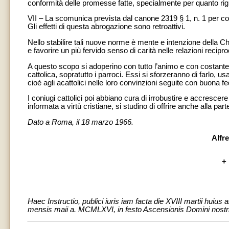
conformità delle promesse fatte, specialmente per quanto rigua
VII – La scomunica prevista dal canone 2319 § 1, n. 1 per col
Gli effetti di questa abrogazione sono retroattivi.
Nello stabilire tali nuove norme è mente e intenzione della Ch
e favorire un più fervido senso di carità nelle relazioni reciproch
A questo scopo si adoperino con tutto l’animo e con costante 
cattolica, sopratutto i parroci. Essi si sforzeranno di farlo, usa
cioè agli acattolici nelle loro convinzioni seguite con buona fe
I coniugi cattolici poi abbiano cura di irrobustire e accrescer
informata a virtù cristiane, si studino di offrire anche alla par
Dato a Roma, il 18 marzo 1966.
Alfr
+ 
Haec Instructio, publici iuris iam facta die XVIII martii huius
mensis maii a. MCMLXVI, in festo Ascensionis Domini nostri 