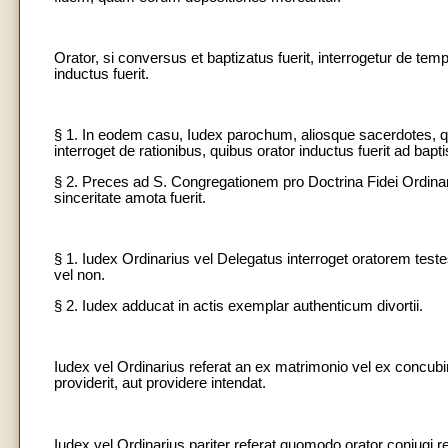
Orator, si conversus et baptizatus fuerit, interrogetur de 
inductus fuerit.
§ 1. In eodem casu, Iudex parochum, aliosque sacerdotes, qui 
interroget de rationibus, quibus orator inductus fuerit ad b
§ 2. Preces ad S. Congregationem pro Doctrina Fidei Ordinari
sinceritate amota fuerit.
§ 1. Iudex Ordinarius vel Delegatus interroget oratorem testesq
vel non.
§ 2. Iudex adducat in actis exemplar authenticum divortii.
Iudex vel Ordinarius referat an ex matrimonio vel ex concub
providerit, aut providere intendat.
Iudex vel Ordinarius pariter referat quomodo orator coniugi re