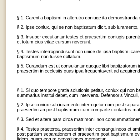
§ 1. Carentia baptismi in alterutro coniuge ita demonstrand
§ 2. Ipse coniux, qui se non baptizatum dicit, sub iuramento, si
§ 3. Insuper excutiantur testes et praesertim coniugis parente
et totum eius vitae cursum noverunt.
§ 4. Testes interrogandi sunt non unice de ipsa baptismi care
baptismum non fuisse collatum.
§ 5. Curandum est ut consulantur quoque libri baptizatorum in l
praesertim in ecclesiis quas ipsa frequentaverit ad acquiren
§ 1. Si quo tempore gratia solutionis petitur, coniux qui no
summarius institui debet, cum interventu Defensoris Vincul
§ 2. Ipse coniux sub iuramento interrogetur num post separa
praesertim an post baptismum cum comparte contactus matr
§ 3. Sed et altera pars circa matrimonii non consummationem s
§ 4. Testes praeterea, praesertim inter consanguineos et amic
post partium separationem et praesertim post baptismum eve
fidem, quam eorum depositiones mereantur.