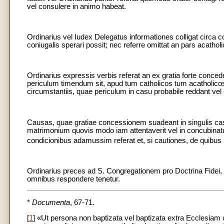
vel consulere in animo habeat.
Ordinarius vel Iudex Delegatus informationes colligat circa 
coniugalis sperari possit; nec referre omittat an pars acathol
Ordinarius expressis verbis referat an ex gratia forte conced
periculum timendum sit, apud tum catholicos tum acatholicos,
circumstantiis, quae periculum in casu probabile reddant vel
Causas, quae gratiae concessionem suadeant in singulis ca
matrimonium quovis modo iam attentaverit vel in concubinatu
condicionibus adamussim referat et, si cautiones, de quibus in 
Ordinarius preces ad S. Congregationem pro Doctrina Fidei, o
omnibus respondere tenetur.
*
Documenta
, 67-71.
[
1
] «Ut persona non baptizata vel baptizata extra Ecclesiam c