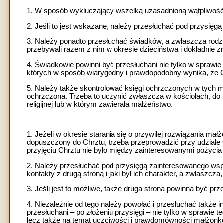
1. W sposób wykluczający wszelką uzasadnioną wątpliwość 
2. Jeśli to jest wskazane, należy przesłuchać pod przysięgą 
3. Należy ponadto przesłuchać świadków, a zwłaszcza rodzi
przebywali razem z nim w okresie dzieciństwa i dokładnie zn
4. Świadkowie powinni być przesłuchani nie tylko w sprawie o
których w sposób wiarygodny i prawdopodobny wynika, że Ch
5. Należy także skontrolować księgi ochrzczonych w tych mi
ochrzczona. Trzeba to uczynić zwłaszcza w kościołach, do
religijnej lub w którym zawierała małżeństwo.
1. Jeżeli w okresie starania się o przywilej rozwiązania m
dopuszczony do Chrztu, trzeba przeprowadzić przy udziale
przyjęciu Chrztu nie było między zainteresowanymi pożycia
2. Należy przesłuchać pod przysięgą zainteresowanego ws
kontakty z drugą stroną i jaki był ich charakter, a zwłaszcza
3. Jeśli jest to możliwe, także druga strona powinna być p
4. Niezależnie od tego należy powołać i przesłuchać także 
przesłuchani – po złożeniu przysięgi – nie tylko w sprawie t
lecz także na temat uczciwości i prawdomówności małżonkó