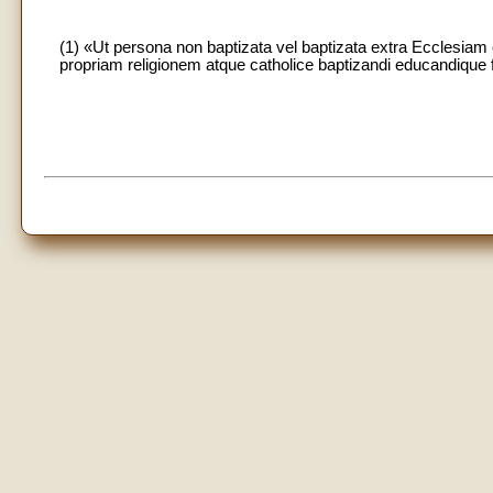
(1) «Ut persona non baptizata vel baptizata extra Ecclesiam c
propriam religionem atque catholice baptizandi educandique fi