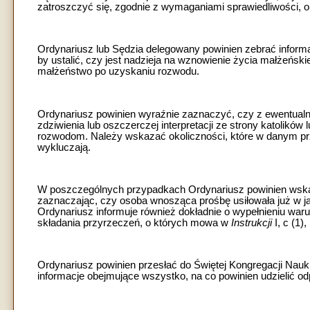
zatroszczyć się, zgodnie z wymaganiami sprawiedliwości, 
Ordynariusz lub Sędzia delegowany powinien zebrać inform
by ustalić, czy jest nadzieja na wznowienie życia małżeńsk
małżeństwo po uzyskaniu rozwodu.
Ordynariusz powinien wyraźnie zaznaczyć, czy z ewentualneg
zdziwienia lub oszczerczej interpretacji ze strony katolików 
rozwodom. Należy wskazać okoliczności, które w danym p
wykluczają.
W poszczególnych przypadkach Ordynariusz powinien wskaz
zaznaczając, czy osoba wnosząca prośbę usiłowała już w j
Ordynariusz informuje również dokładnie o wypełnieniu wa
składania przyrzeczeń, o których mowa w
Instrukcji
I, c (1)
Ordynariusz powinien przesłać do Świętej Kongregacji Nau
informacje obejmujące wszystko, na co powinien udzielić od