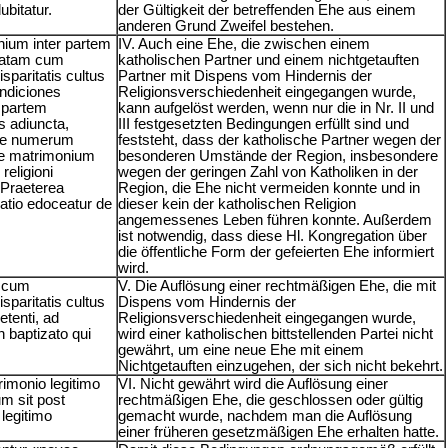
ubitatur.
der Gültigkeit der betreffenden Ehe aus einem
anderen Grund Zweifel bestehen.
nium inter partem
IV. Auch eine Ehe, die zwischen einem
izatam cum
katholischen Partner und einem nichtgetauften
paritatis cultus
Partner mit Dispens vom Hindernis der
ondiciones
Religionsverschiedenheit eingegangen wurde,
et partem
kann aufgelöst werden, wenn nur die in Nr. II und
s adiuncta,
III festgesetzten Bedingungen erfüllt sind und
one numerum
feststeht, dass der katholische Partner wegen der
sse matrimonium
besonderen Umstände der Region, insbesondere
religioni
wegen der geringen Zahl von Katholiken in der
 Praeterea
Region, die Ehe nicht vermeiden konnte und in
atio edoceatur de
dieser kein der katholischen Religion
angemessenes Leben führen konnte. Außerdem
ist notwendig, dass diese Hl. Kongregation über
die öffentliche Form der gefeierten Ehe informiert
wird.
i cum
V. Die Auflösung einer rechtmäßigen Ehe, die mit
paritatis cultus
Dispens vom Hindernis der
etenti, ad
Religionsverschiedenheit eingegangen wurde,
 baptizato qui
wird einer katholischen bittstellenden Partei nicht
gewährt, um eine neue Ehe mit einem
Nichtgetauften einzugehen, der sich nicht bekehrt.
rimonio legitimo
VI. Nicht gewährt wird die Auflösung einer
m sit post
rechtmäßigen Ehe, die geschlossen oder gültig
legitimo
gemacht wurde, nachdem man die Auflösung
einer früheren gesetzmäßigen Ehe erhalten hatte.