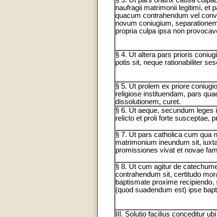
naufragii matrimonii legitimi, et 
quacum contrahendum vel conva
novum coniugium, separatione
propria culpa ipsa non provocave
§ 4. Ut altera pars prioris coniugii
potis sit, neque rationabiliter se
§ 5. Ut prolem ex priore coniugi
religiose instituendam, pars quae
dissolutionem, curet.
§ 6. Ut aeque, secundum leges iu
relicto et proli forte susceptae, p
§ 7. Ut pars catholica cum qua
matrimonium ineundum sit, iuxta
promissiones vivat et novae fami
§ 8. Ut cum agitur de catechu
contrahendum sit, certitudo mor
baptismate proxime recipiendo, 
(quod suadendum est) ipse bapt
III. Solutio facilius conceditur ub