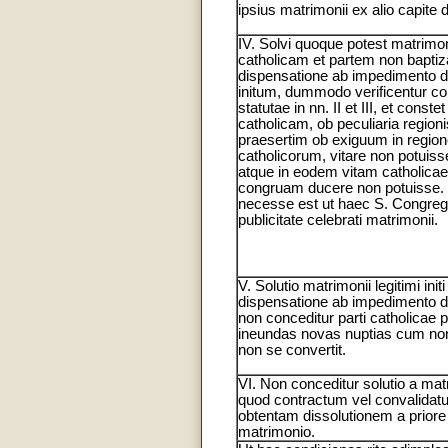
ipsius matrimonii ex alio capite d
IV. Solvi quoque potest matrimo
catholicam et partem non bapt
dispensatione ab impedimento dis
initum, dummodo verificentur c
statutae in nn. II et III, et const
catholicam, ob peculiaria regioni
praesertim ob exiguum in regi
catholicorum, vitare non potui
atque in eodem vitam catholicae 
congruam ducere non potuisse.
necesse est ut haec S. Congreg
publicitate celebrati matrimonii.
V. Solutio matrimonii legitimi init
dispensatione ab impedimento dis
non conceditur parti catholicae p
ineundas novas nuptias cum non
non se convertit.
VI. Non conceditur solutio a mat
quod contractum vel convalidatu
obtentam dissolutionem a priore 
matrimonio.