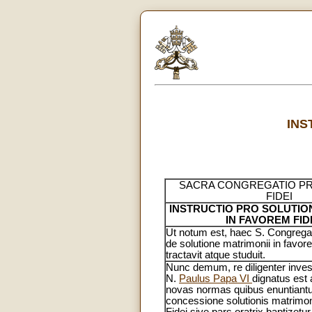
INS
SACRA CONGREGATIO P
FIDEI
INSTRUCTIO PRO SOLUTIO
IN FAVOREM FID
Ut notum est, haec S. Congrega
de solutione matrimonii in favore
tractavit atque studuit.
Nunc demum, re diligenter inve
N.
Paulus Papa VI
dignatus est
novas normas quibus enuntiantu
concessione solutionis matrimon
Fidei sive pars oratrix baptizetur