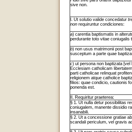
sive non.
I. Ut solutio valide concedatur
tr
non
requiruntur condiciones:
a
) carentia baptismatis in alteru
perdurante toto vitae coniugalis
b
) non usus matrimonii post ba
susceptum a parte quae baptizat
c
) ut persona non baptizata [vel 
Ecclesiam catholicam libertate
parti catholicae relinquat profite
religionem atque catholice bapt
filios: quae condicio, cautionis fo
ponenda est.
II. Requiritur praeterea:
§ 1. Ut nulla detur possibilitas r
coniugalem, manente dissidio rad
insanabili.
§ 2. Ut a concessione gratiae abs
scandali periculum, vel gravis ad
§ 3. Ut pars oratrix causa culpabi