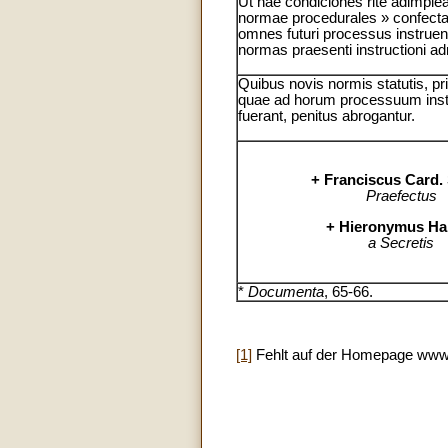
Ut hae condiciones rite adimple
normae procedurales » confecta
omnes futuri processus instruen
normas praesenti instructioni a
Quibus novis normis statutis, p
quae ad horum processuum inst
fuerant, penitus abrogantur.
+ Franciscus Card. 
Praefectus
+ Hieronymus Ha
a Secretis
*
Documenta
, 65-66.
[1]
Fehlt auf der Homepage www.