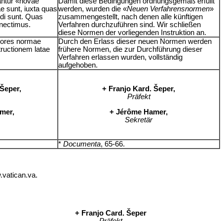
antur «novae
Damit diese Bedingungen ordnungsgemäß erfüllt
e sunt, iuxta quas
werden, wurden die «
Neuen Verfahrensnormen
»
di sunt. Quas
zusammengestellt, nach denen alle künftigen
dnectimus.
Verfahren durchzuführen sind. Wir schließen
diese Normen der vorliegenden Instruktion an.
riores normae
Durch den Erlass dieser neuen Normen werden
ructionem latae
frühere Normen, die zur Durchführung dieser
Verfahren erlassen wurden, vollständig
aufgehoben.
Šeper,
+ Franjo Kard. Šeper,
Präfekt
mer,
+ Jérôme Hamer,
Sekretär
*
Documenta
, 65-66.
vatican.va.
+ Franjo Card. Šeper