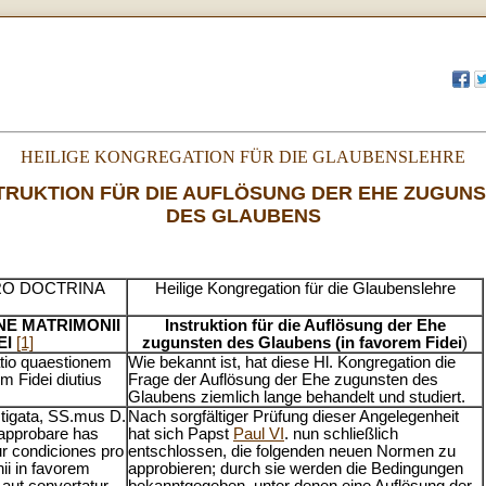
HEILIGE KONGREGATION FÜR DIE GLAUBENSLEHRE
TRUKTION FÜR DIE AUFLÖSUNG DER EHE ZUGUN
DES GLAUBENS
RO DOCTRINA
Heilige Kongregation für die Glaubenslehre
NE MATRIMONII
Instruktion für die Auflösung der Ehe
EI
[1]
zugunsten des Glaubens (in favorem Fidei
)
tio quaestionem
Wie bekannt ist, hat diese Hl. Kongregation die
m Fidei diutius
Frage der Auflösung der Ehe zugunsten des
Glaubens ziemlich lange behandelt und studiert.
stigata, SS.mus D.
Nach sorgfältiger Prüfung dieser Angelegenheit
 approbare has
hat sich Papst
Paul VI
. nun schließlich
r condiciones pro
entschlossen, die folgenden neuen Normen zu
ii in favorem
approbieren; durch sie werden die Bedingungen
 aut convertatur,
bekanntgegeben, unter denen eine Auflösung der