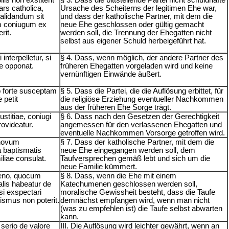
pars catholica,
Ursache des Scheiterns der legitimen Ehe war,
lidandum sit
und dass der katholische Partner, mit dem die
m coniugum ex
neue Ehe geschlossen oder gültig gemacht
rit.
werden soll, die Trennung der Ehegatten nicht
selbst aus eigener Schuld herbeigeführt hat.
 interpelletur, si
§ 4. Dass, wenn möglich, der andere Partner des
se opponat.
früheren Ehegatten vorgeladen wird und keine
vernünftigen Einwände äußert.
o forte susceptam
§ 5. Dass die Partei, die die Auflösung erbittet, für
 petit
die religiöse Erziehung eventueller Nachkommen
aus der früheren Ehe Sorge trägt.
stitiae, coniugi
§ 6. Dass nach den Gesetzen der Gerechtigkeit
rovideatur.
angemessen für den verlassenen Ehegatten und
eventuelle Nachkommen Vorsorge getroffen wird.
 novum
§ 7. Dass der katholische Partner, mit dem die
 baptismatis
neue Ehe eingegangen werden soll, dem
liae consulat.
Taufversprechen gemäß lebt und sich um die
neue Familie kümmert.
meno, quocum
§ 8. Dass, wenn die Ehe mit einem
alis habeatur de
Katechumenen geschlossen werden soll,
si exspectari
moralische Gewissheit besteht, dass die Taufe
ismus non poterit.
demnächst empfangen wird, wenn man nicht
(was zu empfehlen ist) die Taufe selbst abwarten
kann.
i serio de valore
III. Die Auflösung wird leichter gewährt, wenn an