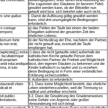
Ehe zugunsten des Glaubens (
in favorem Fidei
)
gewährt werden kann, ob der Bittsteller nun
getauft wird bzw. sich bekehrt oder auch nicht.
es sine quibus
I. Damit die Auflösung gültig gewährt werden
kann, sind
drei unumgängliche Bedingungen
erforderlich:
tro coniuge
a
) das Fehlen der Taufe bei einem der beiden
 tempore;
Ehegatten während der gesamten Zeit des
ehelichen Lebens;
ptismum forte
b
) der Nichtvollzug der Ehe, nachdem der Partner,
a non erat;
der nicht getauft war, eventuell die Taufe
empfangen hat;
baptizata]
[1]
extra
c
) dass die nicht [getaufte oder] außerhalb der
m facultatemque
katholischen Kirche getaufte Person dem
ndi propriam
katholischen Partner die Freiheit und Möglichkeit
izandi educandique
lässt, den eigenen Glauben zu bekennen und die
rma, in tuto
Kinder katholisch zu taufen und zu erziehen:
diese Bedingung ist in Form einer verbindlichen
Erklärung sicherzustellen.
II. Außerdem ist erforderlich:
estaurandi vitam
§ 1. Dass keine Möglichkeit besteht, das eheliche
icali et
Leben wiederherzustellen, weil die Trennung so
radikal und unheilbar erscheint.
it publici
§ 2. Dass die Gewährung des Gnadenerweises
mirationis.
keine Gefahr von Ärgernis oder großer
Verwunderung mit sich bringt.
lis non exstiterit
§ 3. Dass die bittstellende Partei nicht schuldhafte