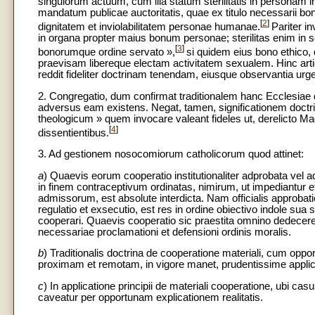
singulorum actuum, cum illa statum sterilitatis in personam 
mandatum publicae auctoritatis, quae ex titulo necessarii bo
[
2
]
dignitatem et inviolabilitatem personae humanae.
Pariter in
in organa propter maius bonum personae; sterilitas enim in s
[
3
]
bonorumque ordine servato »,
si quidem eius bono ethico,
praevisam libereque electam activitatem sexualem. Hinc arti
reddit fideliter doctrinam tenendam, eiusque observantia urge
2. Congregatio, dum confirmat traditionalem hanc Ecclesiae
adversus eam existens. Negat, tamen, significationem doctrin
theologicum » quem invocare valeant fideles ut, derelicto Ma
[
4
]
dissentientibus.
3. Ad gestionem nosocomiorum catholicorum quod attinet:
a
) Quaevis eorum cooperatio institutionaliter adprobata vel 
in finem contraceptivum ordinatas, nimirum, ut impediantur e
admissorum, est absolute interdicta. Nam officialis approbati
regulatio et exsecutio, est res in ordine obiectivo indole sua
cooperari. Quaevis cooperatio sic praestita omnino dedecere
necessariae proclamationi et defensioni ordinis moralis.
b
) Traditionalis doctrina de cooperatione materiali, cum oppo
proximam et remotam, in vigore manet, prudentissime applica
c
) In applicatione principii de materiali cooperatione, ubi 
caveatur per opportunam explicationem realitatis.