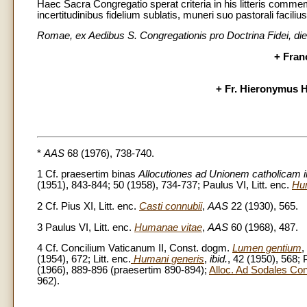
Haec Sacra Congregatio sperat criteria in his litteris commem
incertitudinibus fidelium sublatis, muneri suo pastorali facili
Romae, ex Aedibus S. Congregationis pro Doctrina Fidei, die
+ Fran
+ Fr. Hieronymus Ha
*
AAS
68 (1976), 738-740.
1 Cf. praesertim binas
Allocutiones ad Unionem catholicam i
(1951), 843-844; 50 (1958), 734-737; Paulus VI, Litt. enc.
Hu
2 Cf. Pius XI, Litt. enc.
Casti connubii
,
AAS
22 (1930), 565.
3 Paulus VI, Litt. enc.
Humanae vitae
,
AAS
60 (1968), 487.
4 Cf. Concilium Vaticanum II, Const. dogm.
Lumen gentium
,
(1954), 672; Litt. enc.
Humani generis
,
ibid.
, 42 (1950), 568; 
(1966), 889-896 (praesertim 890-894);
Alloc. Ad Sodales Co
962).