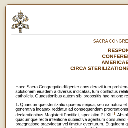
SACRA CONGREG
RESPON
CONFEREN
AMERICAE
CIRCA STERILIZATION
Haec Sacra Congregatio diligenter consideravit tum problema 
solutionem eiusdem a diversis indicatas, tum conflictus relati
catholicis. Quaestionibus autem sibi propositis hac ratione
1. Quaecumque sterilizatio quae ex seipsa, seu ex natura et 
generativa incapax reddatur ad consequendam procreationem, h
[
1
]
declarationibus Magisterii Pontificii, speciatim Pii XII.
Absol
quacumque recta intentione subiectiva agentium consulendi c
praegnatione praevidetur vel timetur eventurum. Et quidem gravi