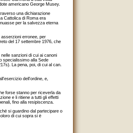
cerdote americano George Musey.
ttraverso una dichiarazione
esa Cattolica di Roma era
inuasse per la salvezza eterna
e asserzioni erronee, per
creto del 17 settembre 1976, che
 nelle sanzioni di cui ai canoni
do specialissimo alla Sede
17s). La pena, poi, di cui al can.
l'esercizio dell'ordine, e,
che forse stanno per riceverla da
 e li ritiene a tutti gli effetti
nali, fino alla resipiscenza.
ché si guardino dal partecipare o
oloro di cui sopra si è