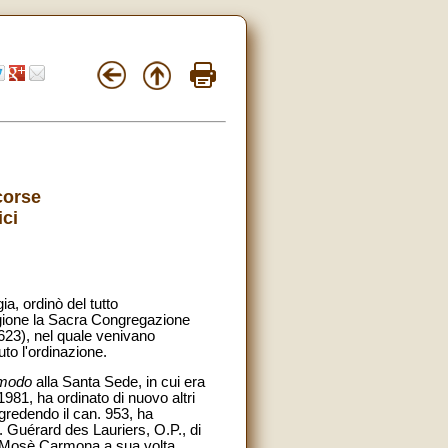
corse
ici
a, ordinò del tutto
ragione la Sacra Congregazione
623), nel quale venivano
uto l'ordinazione.
 modo
alla Santa Sede, in cui era
81, ha ordinato di nuovo altri
sgredendo il can. 953, ha
. Guérard des Lauriers, O.P., di
to Mosè Carmona a sua volta