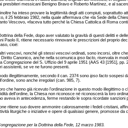
e ai presbiteri messicani Benigno Bravo e Roberto Martínez, e al sa
tre ha inteso provare la legittimità degli atti compiuti, soprattutto a
aco, il 25 febbraio 1982, nella quale affermava che «la Sede della Chi
uanto Vescovo, «faceva tutto perché la Chiesa Cattolica di Roma cont
trina della Fede, dopo aver valutato la gravità di questi delitti e dell
 Paolo II, ritiene necessario rinnovare le prescrizioni del proprio de
aso, cioè:
tri vescovi, nonché gli stessi vescovi ordinati, sono incorsi, oltre che
i Diritto Canonico, anche nella scomunica
ipso facto
, riservata in mo
lla Congregazione del S. Uffizio del 9 aprile 1951 (AAS 43 [1951], pp. 2
i assistenti, se ve ne furono presenti.
o modo illegittimamente, secondo il can. 2374 sono
ipso facto
sospesi dal
l'ordine, sono anche irregolari (can. 985, 7).
loro che hanno già ricevuto l'ordinazione in questo modo illegittimo o 
ità dell'ordine, la Chiesa non riconosce né riconoscerà la loro ordinazione
uno aveva in antecedenza, ferme restando le sopra ricordate sanzioni pe
ne ritiene suo dovere ammonire calorosamente i fedeli cristiani, affin
ività liturgiche o iniziative e opere di qualsiasi genere, promosse da c
ongregazione per la Dottrina della Fede, 12 marzo 1983.