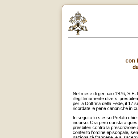
con 
da
Nel mese di gennaio 1976, S.E. M
illegittimamente diversi presbit
per la Dottrina della Fede, il 17
ricordate le pene canoniche in cui
In seguito lo stesso Prelato chi
incorso. Ora però consta a ques
presbiteri contro la prescrizione
conferito l'ordine episcopale, se
nazionalità francese, e ai sace