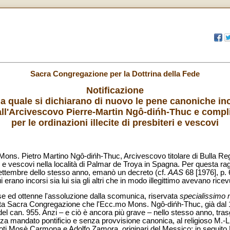
Sacra Congregazione per la Dottrina della Fede
Notificazione
la quale si dichiarano di nuovo le pene canoniche in
ll'Arcivescovo Pierre-Martin Ngô-dińh-Thuc e compl
per le ordinazioni illecite di presbiteri e vescovi
ons. Pietro Martino Ngô-dińh-Thuc, Arcivescovo titolare di Bulla Regi
eri e vescovi nella località di Palmar de Troya in Spagna. Per questa 
 settembre dello stesso anno, emanò un decreto (cf.
AAS
68 [1976], p. 
 erano incorsi sia lui sia gli altri che in modo illegittimo avevano ricev
ese ed ottenne l'assoluzione dalla scomunica, riservata
specialissimo
ta Sacra Congregazione che l'Ecc.mo Mons. Ngô-dińh-Thuc, già dal 19
 del can. 955. Anzi – e ciò è ancora più grave – nello stesso anno, tra
nza mandato pontificio e senza provvisione canonica, al religioso M.-L
rdoti Mosè Carmona e Adolfo Zamora, originari del Messico; in segui