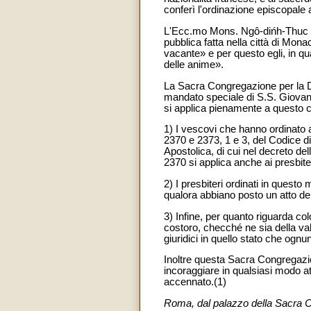
conferì l'ordinazione episcopal
L'Ecc.mo Mons. Ngô-dińh-Thuc inol
pubblica fatta nella città di Mon
vacante» e per questo egli, in q
delle anime».
La Sacra Congregazione per la Dot
mandato speciale di S.S. Giovanni
si applica pienamente a questo c
1) I vescovi che hanno ordinato al
2370 e 2373, 1 e 3, del Codice d
Apostolica, di cui nel decreto de
2370 si applica anche ai presbiter
2) I presbiteri ordinati in quest
qualora abbiano posto un atto del
3) Infine, per quanto riguarda co
costoro, checché ne sia della valid
giuridici in quello stato che ogn
Inoltre questa Sacra Congregazio
incoraggiare in qualsiasi modo att
accennato.(1)
Roma, dal palazzo della Sacra C