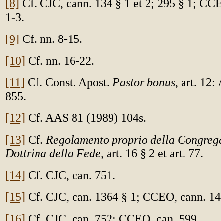
[8]
Cf. CJC, cann. 134 § 1 et 2; 295 § 1; CC
1-3.
[9]
Cf. nn. 8-15.
[10]
Cf. nn. 16-22.
[11]
Cf. Const. Apost.
Pastor bonus
, art. 12
855.
[12]
Cf. AAS 81 (1989) 104s.
[13]
Cf.
Regolamento proprio della Congrega
Dottrina della Fede
, art. 16 § 2 et art. 77.
[14]
Cf. CJC, can. 751.
[15]
Cf. CJC, can. 1364 § 1; CCEO, cann. 14
[16]
Cf. CJC, can. 752; CCEO, can. 599.