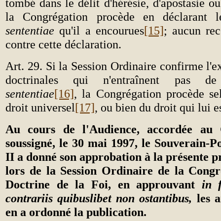
tombé dans le délit d'hérésie, d'apostasie o
la Congrégation procède en déclarant 
sententiae
qu'il a encourues
[15]
; aucun rec
contre cette déclaration.
Art. 29. Si la Session Ordinaire confirme l'e
doctrinales qui n'entraînent pas 
sententiae
[16]
, la Congrégation procède s
droit universel
[17]
, ou bien du droit qui lui e
Au cours de l'Audience, accordée au C
soussigné, le 30 mai 1997, le Souverain-P
II a donné son approbation à la présente 
lors de la Session Ordinaire de la Congr
Doctrine de la Foi, en approuvant
in 
contrariis quibuslibet non ostantibus,
les a
en a ordonné la publication.