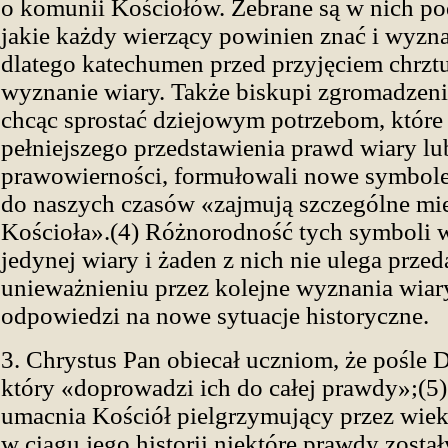
o komunii Kościołów. Zebrane są w nich p
jakie każdy wierzący powinien znać i wyzn
dlatego katechumen przed przyjęciem chrzt
wyznanie wiary. Także biskupi zgromadzeni
chcąc sprostać dziejowym potrzebom, któr
pełniejszego przedstawienia prawd wiary l
prawowierności, formułowali nowe symbole 
do naszych czasów «zajmują szczególne mie
Kościoła».(4) Różnorodność tych symboli 
jedynej wiary i żaden z nich nie ulega prze
unieważnieniu przez kolejne wyznania wia
odpowiedzi na nowe sytuacje historyczne.
3. Chrystus Pan obiecał uczniom, że pośle 
który «doprowadzi ich do całej prawdy»;(5) 
umacnia Kościół pielgrzymujący przez wiek
w ciągu jego historii niektóre prawdy zosta