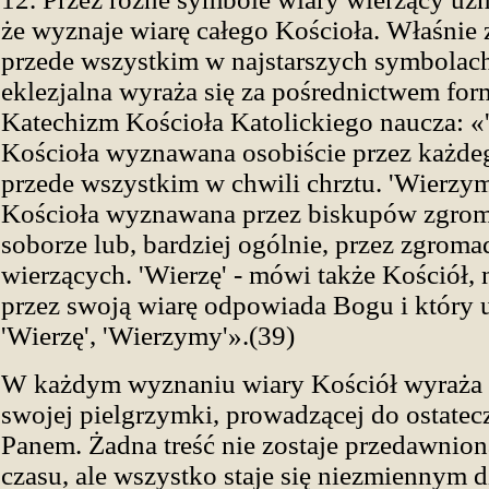
że wyznaje wiarę całego Kościoła. Właśnie
przede wszystkim w najstarszych symbolac
eklezjalna wyraża się za pośrednictwem fo
Katechizm Kościoła Katolickiego naucza: «'
Kościoła wyznawana osobiście przez każde
przede wszystkim w chwili chrztu. 'Wierzymy
Kościoła wyznawana przez biskupów zgro
soborze lub, bardziej ogólnie, przez zgroma
wierzących. 'Wierzę' - mówi także Kościół, 
przez swoją wiarę odpowiada Bogu i który 
'Wierzę', 'Wierzymy'».(39)
W każdym wyznaniu wiary Kościół wyraża 
swojej pielgrzymki, prowadzącej do ostatec
Panem. Żadna treść nie zostaje przedawnio
czasu, ale wszystko staje się niezmiennym 