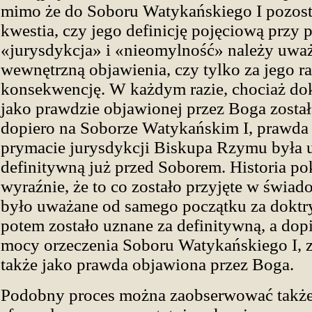
mimo że do Soboru Watykańskiego I pozost
kwestia, czy jego definicję pojęciową prz
«jurysdykcja» i «nieomylność» należy uważ
wewnętrzną objawienia, czy tylko za jego r
konsekwencję. W każdym razie, chociaż do
jako prawdzie objawionej przez Boga zosta
dopiero na Soborze Watykańskim I, prawda 
prymacie jurysdykcji Biskupa Rzymu była 
definitywną już przed Soborem. Historia po
wyraźnie, że to co zostało przyjęte w świad
było uważane od samego początku za doktr
potem zostało uznane za definitywną, a dop
mocy orzeczenia Soboru Watykańskiego I, z
także jako prawda objawiona przez Boga.
Podobny proces można zaobserwować takż