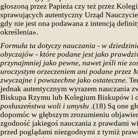
głoszoną przez Papieża czy też przez Kole
sprawujących autentyczny Urząd Nauczyciel
gdy nie jest ona podawana z intencją defini
określenia».
Formuła ta dotyczy nauczania - w dziedzini
obyczajów - które podane jest jako prawdzi
przynajmniej jako pewne, nawet jeśli nie zo
uroczystym orzeczeniem ani podane przez 
zwyczajne i powszechne jako ostateczne.
Ten
jednak autentycznym wyrazem nauczania z
Biskupa Rzymu lub Kolegium Biskupów i d
posłuszeństwa woli i umysłu .
(18) Są one gł
dopomóc w głębszym zrozumieniu objawieni
zgodność jakiegoś nauczania z prawdami wia
przed poglądami niezgodnymi z tymiż prawd