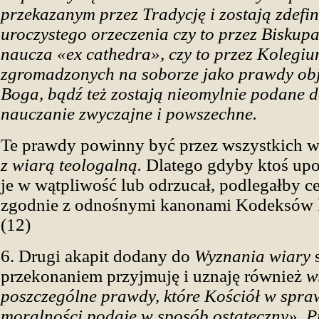
przekazanym przez Tradycję i zostają zdefi
uroczystego orzeczenia czy to przez Biskup
naucza «ex cathedra», czy to przez Kolegi
zgromadzonych na soborze jako prawdy ob
Boga, bądź też zostają nieomylnie podane d
nauczanie zwyczajne i powszechne.
Te prawdy powinny być przez wszystkich 
z wiarą teologalną.
Dlatego gdyby ktoś up
je w wątpliwość lub odrzucał, podlegałby ce
zgodnie z odnośnymi kanonami Kodeksów 
(12)
6. Drugi akapit dodany do
Wyznania wiary
s
przekonaniem przyjmuję i uznaję również
w
poszczególne prawdy, które Kościół w spra
moralności podaje w sposób ostateczny». P