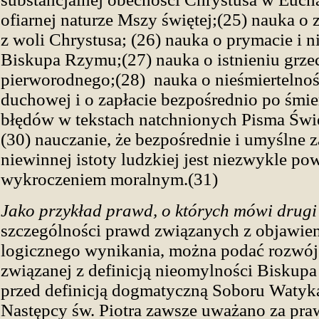
ofiarnej naturze Mszy świętej;(25) nauka o 
z woli Chrystusa; (26) nauka o prymacie i 
Biskupa Rzymu;(27) nauka o istnieniu grze
pierworodnego;(28) nauka o nieśmiertelnoś
duchowej i o zapłacie bezpośrednio po śmie
błędów w tekstach natchnionych Pisma Świ
(30) nauczanie, że bezpośrednie i umyślne 
niewinnej istoty ludzkiej jest niezwykle p
wykroczeniem moralnym.(31)
Jako przykład prawd, o których mówi drugi 
szczególności prawd związanych z objawie
logicznego wynikania, można podać rozwój
związanej z definicją nieomylności Biskup
przed definicją dogmatyczną Soboru Watyka
Następcy św. Piotra zawsze uważano za pra