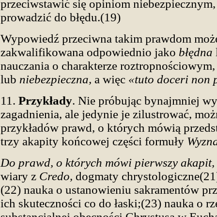
przeciwstawić się opiniom niebezpiecznym,
prowadzić do błędu.(19)
Wypowiedź przeciwna takim prawdom moż
zakwalifikowana odpowiednio jako
błędna
nauczania o charakterze roztropnościowym,
lub
niebezpieczna,
a więc
«tuto doceri non 
11.
Przykłady
. Nie próbując bynajmniej w
zagadnienia, ale jedynie je zilustrować, mo
przykładów prawd, o których mówią przeds
trzy akapity końcowej części formuły
Wyzna
Do prawd, o których mówi pierwszy akapit,
wiary z
Credo,
dogmaty chrystologiczne(21)
(22) nauka o ustanowieniu sakramentów prz
ich skuteczności co do łaski;(23) nauka o rz
substancjalnej obecności Chrystusa w Euchar