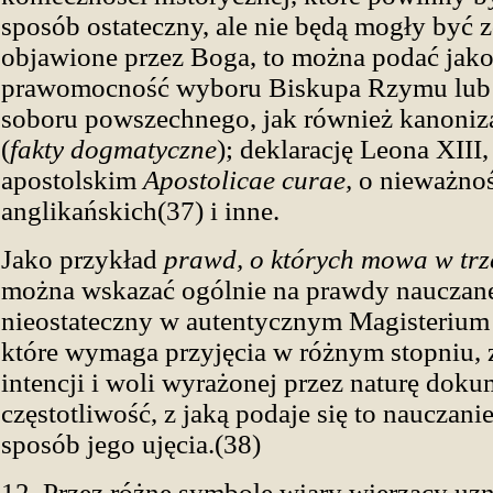
sposób ostateczny, ale nie będą mogły być 
objawione przez Boga, to można podać jako
prawomocność wyboru Biskupa Rzymu lub 
soboru powszechnego, jak również kanoniza
(
fakty dogmatyczne
); deklarację Leona XIII,
apostolskim
Apostolicae curae,
o nieważnoś
anglikańskich(37) i inne.
Jako przykład
prawd, o których mowa w trz
można wskazać ogólnie na prawdy nauczan
nieostateczny w autentycznym Magisteriu
które wymaga przyjęcia w różnym stopniu, 
intencji i woli wyrażonej przez naturę dok
częstotliwość, z jaką podaje się to nauczanie
sposób jego ujęcia.(38)
12. Przez różne symbole wiary wierzący uzn