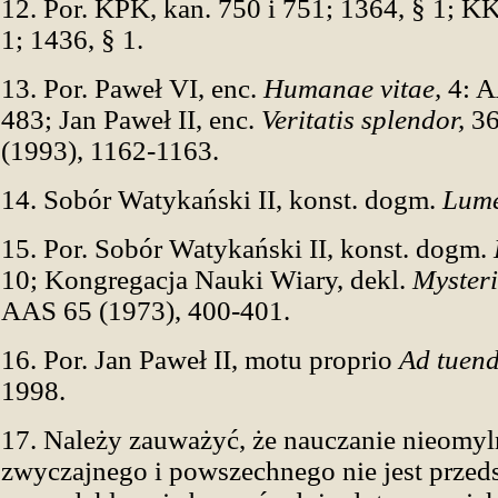
12. Por. KPK, kan. 750 i 751; 1364, § 1; K
1; 1436, § 1.
13. Por. Paweł VI, enc.
Humanae vitae,
4: A
483; Jan Paweł II, enc.
Veritatis splendor,
36
(1993), 1162-1163.
14. Sobór Watykański II, konst. dogm.
Lume
15. Por. Sobór Watykański II, konst. dogm.
10; Kongregacja Nauki Wiary, dekl.
Mysteri
AAS 65 (1973), 400-401.
16. Por. Jan Paweł II, motu proprio
Ad tuen
1998.
17. Należy zauważyć, że nauczanie nieomy
zwyczajnego i powszechnego nie jest przed