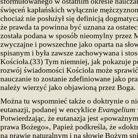
sformułowanego w ostatnim okresie nauczan
święceń kapłańskich wyłącznie mężczyzno
chociaż nie posłużył się definicją dogmatycz
że prawda ta powinna być uznana za ostate
została podana w sposób nieomylny przez 
zwyczajne i powszechne jako oparta na sł
spisanym i była zawsze zachowywana i sto
Kościoła.(33) Tym niemniej, jak pokazuje p
rozwój świadomości Kościoła może sprawić,
nauczanie to zostanie zdefiniowane jako pr
należy wierzyć jako objawioną przez Boga.
Można tu wspomnieć także o doktrynie o n
eutanazji, podanej w encyklice
Evangelium v
Potwierdzając, że eutanazja jest «poważny
prawa Bożego», Papież podkreśla, że «doktry
na prawie naturalnym i na słowie Bożym spi