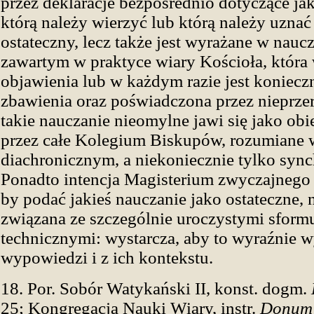
przez deklaracje bezpośrednio dotyczące jak
którą należy wierzyć lub którą należy uzna
ostateczny, lecz także jest wyrażane w nauc
zawartym w praktyce wiary Kościoła, która
objawienia lub w każdym razie jest koniec
zbawienia oraz poświadczona przez nieprze
takie nauczanie nieomylne jawi się jako ob
przez całe Kolegium Biskupów, rozumiane 
diachronicznym, a niekoniecznie tylko syn
Ponadto intencja Magisterium zwyczajnego
by podać jakieś nauczanie jako ostateczne, n
związana ze szczególnie uroczystymi sfor
technicznymi: wystarcza, aby to wyraźnie w
wypowiedzi i z ich kontekstu.
18. Por. Sobór Watykański II, konst. dogm.
25; Kongregacja Nauki Wiary, instr.
Donum v