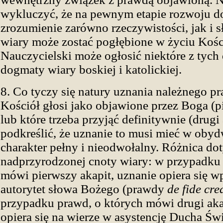
wykluczyć, że na pewnym etapie rozwoju 
zrozumienie zarówno rzeczywistości, jak i 
wiary może zostać pogłębione w życiu Kośc
Nauczycielski może ogłosić niektóre z tych 
dogmaty wiary boskiej i katolickiej.
8. Co tyczy się natury uznania należnego p
Kościół głosi jako objawione przez Boga (p
lub które trzeba przyjąć definitywnie (drugi 
podkreślić, że uznanie to musi mieć w oby
charakter pełny i nieodwołalny. Różnica do
nadprzyrodzonej cnoty wiary: w przypadku 
mówi pierwszy akapit, uznanie opiera się w
autorytet słowa Bożego (prawdy
de fide cr
przypadku prawd, o których mówi drugi aka
opiera się na wierze w asystencję Ducha Św