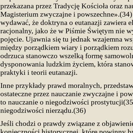
przekazana przez Tradycję Kościoła oraz na
Magisterium zwyczajne i powszechne».(34)
wydawać, że doktryna o eutanazji zawiera e
racjonalny, jako że w Piśmie Świętym nie w
pojęcie. Ujawnia się tu jednak wzajemna w
między porządkiem wiary i porządkiem roz
odrzuca stanowczo wszelką formę samowol
dysponowania ludzkim życiem, która stano
praktyki i teorii eutanazji.
Inne przykłady prawd moralnych, przedsta
ostateczne przez nauczanie zwyczajne i po
to nauczanie o niegodziwości prostytucji(35
niegodziwości nierządu.(36)
Jeśli chodzi o prawdy związane z objawien
konieczności historycznej, które powinny 