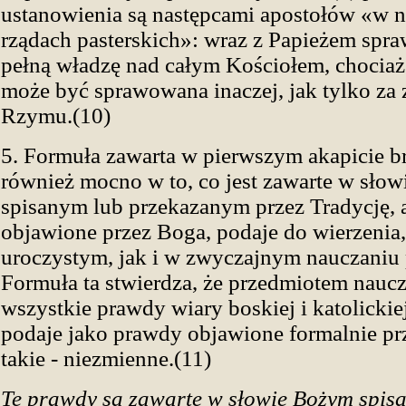
ustanowienia są następcami apostołów «w n
rządach pasterskich»: wraz z Papieżem spra
pełną władzę nad całym Kościołem, chociaż 
może być sprawowana inaczej, jak tylko za
Rzymu.(10)
5. Formuła zawarta w pierwszym akapicie b
również mocno w to, co jest zawarte w sło
spisanym lub przekazanym przez Tradycję, a
objawione przez Boga, podaje do wierzenia
uroczystym, jak i w zwyczajnym nauczani
Formuła ta stwierdza, że przedmiotem naucz
wszystkie prawdy wiary boskiej i katolickie
podaje jako prawdy objawione formalnie prz
takie - niezmienne.(11)
Te prawdy są zawarte w słowie Bożym spis