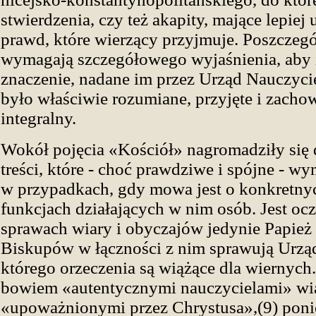
stwierdzenia, czy też akapity, mające lepiej 
prawd, które wierzący przyjmuje. Poszczegó
wymagają szczegółowego wyjaśnienia, aby 
znaczenie, nadane im przez Urząd Nauczycie
było właściwie rozumiane, przyjęte i zach
integralny.
Wokół pojęcia «Kościół» nagromadziły się d
treści, które - choć prawdziwe i spójne - wy
w przypadkach, gdy mowa jest o konkretnyc
funkcjach działających w nim osób. Jest ocz
sprawach wiary i obyczajów jedynie Papież
Biskupów w łączności z nim sprawują Urząd
którego orzeczenia są wiążące dla wiernych.
bowiem «autentycznymi nauczycielami» wia
«upoważnionymi przez Chrystusa»,(9) pon