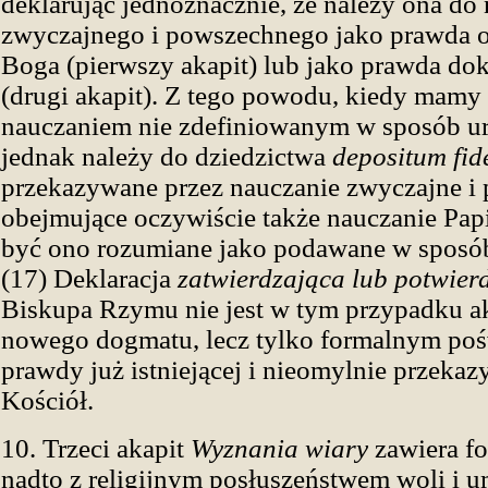
deklarując jednoznacznie, że należy ona do
zwyczajnego i powszechnego jako prawda o
Boga (pierwszy akapit) lub jako prawda dok
(drugi akapit). Z tego powodu, kiedy mamy 
nauczaniem nie zdefiniowanym w sposób ur
jednak należy do dziedzictwa
depositum fid
przekazywane przez nauczanie zwyczajne i
obejmujące oczywiście także nauczanie Pap
być ono rozumiane jako podawane w sposó
(17) Deklaracja
zatwierdzająca lub potwier
Biskupa Rzymu nie jest w tym przypadku a
nowego dogmatu, lecz tylko formalnym po
prawdy już istniejącej i nieomylnie przekaz
Kościół.
10. Trzeci akapit
Wyznania wiary
zawiera fo
nadto z religijnym posłuszeństwem woli i 