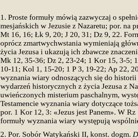
1. Proste formuły mówią zazwyczaj o spełnie
mesjańskich w Jezusie z Nazaretu; por. na p
Mt 16, 16; Łk 9, 20; J 20, 31; Dz 9, 22. Fo
oprócz zmartwychwstania wymieniają głów
życia Jezusa i ukazują ich zbawcze znaczeni
Mk 12, 35-36; Dz 2, 23-24; 1 Kor 15, 3-5; 16
10-11; Kol 1, 15-20; 1 P 3, 19-22; Ap 22, 2
wyznania wiary odnoszących się do historii
wydarzeń historycznych z życia Jezusa z Na
uwieńczonych misterium paschalnym, wys
Testamencie wyznania wiary dotyczące tożs
por. 1 Kor 12, 3: «Jezus jest Panem». W Rz
formuły wyznania wiary występują wspólni
2. Por. Sobór Watykański II, konst. dogm.
D