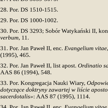
28. Por. DS 1510-1515.
29. Por. DS 1000-1002.
30. Por. DS 3293; Sobór Watykański II, ko
verbum,
11.
31. Por. Jan Paweł II, enc.
Evangelium vitae
(1995), 465.
32. Por. Jan Paweł II, list apost.
Ordinatio sa
AAS 86 (1994), 548.
33. Por. Kongregacja Nauki Wiary,
Odpowie
dotyczące doktryny zawartej w liście apost
sacerdotalis»
: AAS 87 (1995), 1114.
34. Por. Jan Paweł II, enc.
Evangelium vitae