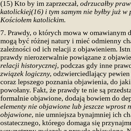
(15) Kto by im zaprzeczał,
odrzucałby praw
katolickiej(16) i tym samym nie byłby już w 
Kościołem katolickim.
7. Prawdy, o których mowa w omawianym d
mogą być różnej natury i mieć odmienny ch
zależności od ich relacji z objawieniem. Ist
prawdy nierozerwalnie powiązane z objawi
relacji historycznej,
podczas gdy inne pra
związek logiczny,
odzwierciedlający pewien 
coraz lepszego poznania objawienia, do jaki
powołany. Fakt, że prawdy te nie są przedst
formalnie objawione, dodają bowiem do de
elementy nie objawione lub jeszcze wprost 
objawione,
nie umniejsza bynajmniej ich ch
ostatecznego, którego domaga się przynajmn
wewnętrzny związek z prawdą objawioną. 