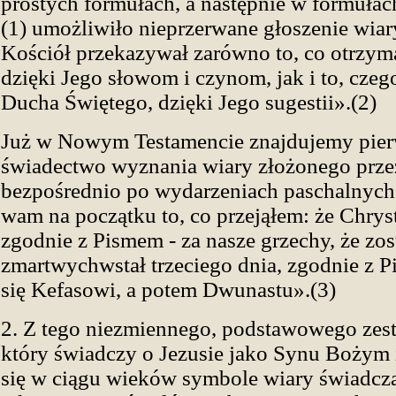
prostych formułach, a następnie w formułac
(1) umożliwiło nieprzerwane głoszenie wiar
Kościół przekazywał zarówno to, co otrzym
dzięki Jego słowom i czynom, jak i to, czeg
Ducha Świętego, dzięki Jego sugestii».(2)
Już w Nowym Testamencie znajdujemy pie
świadectwo wyznania wiary złożonego prze
bezpośrednio po wydarzeniach paschalnych
wam na początku to, co przejąłem: że Chrys
zgodnie z Pismem - za nasze grzechy, że zos
zmartwychwstał trzeciego dnia, zgodnie z P
się Kefasowi, a potem Dwunastu».(3)
2. Z tego niezmiennego, podstawowego zes
który świadczy o Jezusie jako Synu Bożym 
się w ciągu wieków symbole wiary świadcząc