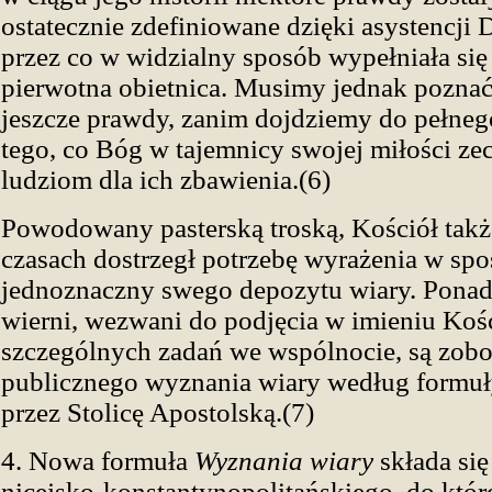
ostatecznie zdefiniowane dzięki asystencji
przez co w widzialny sposób wypełniała si
pierwotna obietnica. Musimy jednak poznać 
jeszcze prawdy, zanim dojdziemy do pełneg
tego, co Bóg w tajemnicy swojej miłości ze
ludziom dla ich zbawienia.(6)
Powodowany pasterską troską, Kościół takż
czasach dostrzegł potrzebę wyrażenia w spo
jednoznaczny swego depozytu wiary. Ponad
wierni, wezwani do podjęcia w imieniu Ko
szczególnych zadań we wspólnocie, są zob
publicznego wyznania wiary według formuł
przez Stolicę Apostolską.(7)
4. Nowa formuła
Wyznania wiary
składa si
nicejsko-konstantynopolitańskiego, do któr