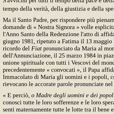
S'avvicini per tutti il tempo della pace e della
tempo della verità, della giustizia e della sp
Ma il Santo Padre, per rispondere più pienam
domande di « Nostra Signora » volle esplicit
l'Anno Santo della Redenzione l'atto di affi
giugno 1981, ripetuto a Fatima il 13 maggio
ricordo del
Fiat
pronunciato da Maria al mo
dell'Annunciazione, il 25 marzo 1984 in piaz
unione spirituale con tutti i Vescovi del mon
precedentemente « convocati », il Papa affid
Immacolato di Maria gli uomini e i popoli, c
rievocano le accorate parole pronunciate ne
« E perciò,
o Madre degli uomini e dei popol
conosci tutte le loro sofferenze e le loro spe
senti maternamente tutte le lotte tra il bene e 