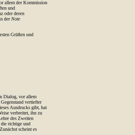
vor allem der Kommission
ften und
nz oder deren
in der
Note
besten Grüßen und
n Dialog, vor allem
 Gegenstand vertiefter
eses Ausdrucks gibt, hat
ise verbreitet, ihn zu
Lehre des Zweiten
die richtige und
Zunächst scheint es