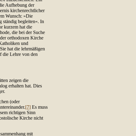
die Aufhebung der
nis kirchenrechtlicher
 dem Wunsch: »Die
 ständig begleiten«. In
or kurzem hat die
hode, die bei der Suche
 der orthodoxen Kirche
 Katholiken und
 Sie hat die lehrmäßigen
uf die Lehre von den
ten zeigen die
og erhalten hat. Dies
er.
rchen (oder
ntereinander.
[7]
Es muss
sem richtigen Sinn
ostolische Kirche nicht
Zusammenhang mit