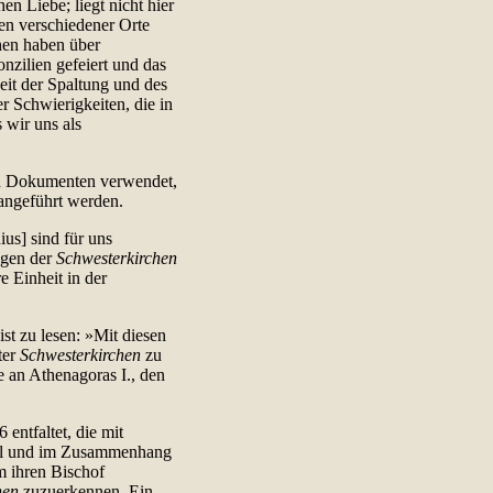
en Liebe; liegt nicht hier
hen verschiedener Orte
hen haben über
zilien gefeiert und das
it der Spaltung und des
er Schwierigkeiten, die in
 wir uns als
nd Dokumenten verwendet,
 angeführt werden.
ius] sind für uns
ngen der
Schwesterkirchen
 Einheit in der
st zu lesen: »Mit diesen
ter
Schwesterkirchen
zu
 an Athenagoras I., den
entfaltet, die mit
zil und im Zusammenhang
m ihren Bischof
hen
zuzuerkennen. Ein