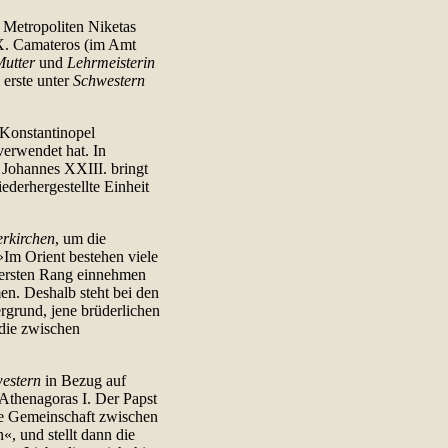
 Metropoliten Niketas
X. Camateros (im Amt
utter
und
Lehrmeisterin
 erste unter
Schwestern
 Konstantinopel
verwendet hat. In
 Johannes XXIII. bringt
derhergestellte Einheit
rkirchen
, um die
Im Orient bestehen viele
n ersten Rang einnehmen
en. Deshalb steht bei den
rgrund, jene brüderlichen
die zwischen
estern
in Bezug auf
 Athenagoras I. Der Papst
le Gemeinschaft zwischen
«, und stellt dann die