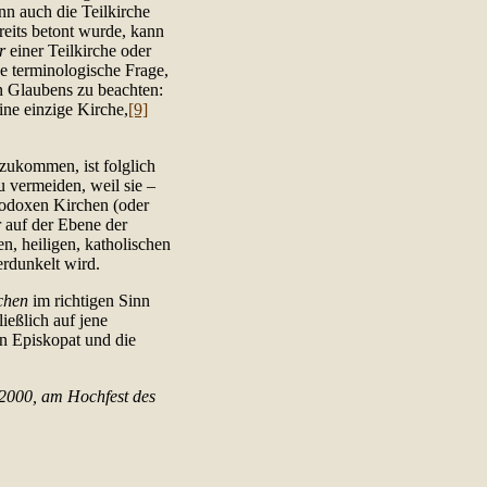
nn auch die Teilkirche
reits betont wurde, kann
r
einer Teilkirche oder
ne terminologische Frage,
n Glaubens zu beachten:
ine einzige Kirche,
[9]
zukommen, ist folglich
u vermeiden, weil sie –
hodoxen Kirchen (oder
r auf der Ebene der
n, heiligen, katholischen
erdunkelt wird.
chen
im richtigen Sinn
eßlich auf jene
n Episkopat und die
 2000, am Hochfest des