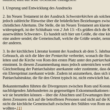
I. Ursprung und Entwicklung des Ausdrucks
2. Im Neuen Testament ist der Ausdruck
Schwesterkirchen
als solcher
jedoch zahlreiche Hinweise über die brüderlichen Beziehungen zwis
christlichen Altertums. Die Stelle, die im Neuen Testament am klarst
widerspiegelt, ist der Schlußsatz von
2 Joh
13: »Es grüßen dich die K
auserwählten Schwester«. Es handelt sich hier um Grüße, die eine ki
eine andere sendet; die Gemeinschaft, welche die Grüße sendet, nenn
der anderen.
3. In der kirchlichen Literatur kommt der Ausdruck ab dem 5. Jahrhun
Gebrauch, als sich die Idee der
Pentarchie
verbreitet, wonach die fün
leiten und die Kirche von Rom den ersten Platz unter den
patriarcha
einnimmt. In diesem Zusammenhang muss jedoch unterstrichen werden
Gleichstellung der Patriarchalsitze anerkannte oder zustimmte, dass 
ein Ehrenprimat zuerkannt würde. Zudem ist anzumerken, dass sich 
Patriarchalstruktur, die für den Orient typisch ist, nicht entwickelt hat.
Bekanntermaßen führten die Divergenzen zwischen Rom und Konstan
nachfolgenden Jahrhunderten zu gegenseitigen Exkommunikationen m
wir sie beurteilen können – über die Absichten und Erwartungen ihr
deren Zensuren sich auf die betroffenen Personen und nicht auf die 
nicht die kirchliche Gemeinschaft zwischen den Stühlen von Rom un
wollten«.
[1]