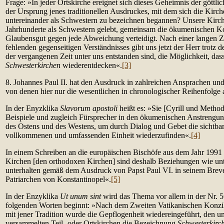
Frage: »In jeder Ortskirche ereignet sich dieses Geheimnis der göttlich
der Ursprung jenes traditionellen Ausdruckes, mit dem sich die Kirc
untereinander als Schwestern zu bezeichnen begannen? Unsere Kirc
Jahrhunderte als Schwestern gelebt, gemeinsam die ökumenischen Kon
Glaubensgut gegen jede Abweichung verteidigt. Nach einer langen Ze
fehlenden gegenseitigen Verständnisses gibt uns jetzt der Herr trotz d
der vergangenen Zeit unter uns entstanden sind, die Möglichkeit, dass
Schwesterkirchen
wiederentdecken«.
[3]
8. Johannes Paul II. hat den Ausdruck in zahlreichen Ansprachen u
von denen hier nur die wesentlichen in chronologischer Reihenfolge
In der Enyzklika
Slavorum apostoli
heißt es: »Sie [Cyrill und Method
Beispiele und zugleich Fürsprecher in den ökumenischen Anstrengu
des Ostens und des Westens, um durch Dialog und Gebet die sichtbare
vollkommenen und umfassenden Einheit wiederzufinden«.
[4]
In einem Schreiben an die europäischen Bischöfe aus dem Jahr 1991 i
Kirchen [den orthodoxen Kirchen] sind deshalb Beziehungen wie un
unterhalten gemäß dem Ausdruck von Papst Paul VI. in seinem Breve
Patriarchen von Konstantinopel«.
[5]
In der Enzyklika
Ut unum sint
wird das Thema vor allem in der Nr. 56 
folgenden Worten beginnt: »Nach dem Zweiten Vatikanischen Kon
mit jener Tradition wurde die Gepflogenheit wiedereingeführt, den u
versammelten Teil- oder Ortskirchen die Bezeichnung
Schwesterkirc