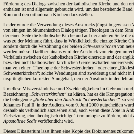
Förderung des Dialogs zwischen der katholischen Kirche und den o
enthalten ist und allgemein gebraucht wird, um das bestehende Band
Rom und den orthodoxen Kirchen darzustellen.
Leider wurde die Verwendung dieses Ausdrucks jüngst in gewissen 
von einigen im ökumenischen Dialog tätigen Theologen in dem Sinn a
der einen Seite die katholische Kirche und auf der anderen Seite die
was zu der Meinung führt, dass in Wirklichkeit die einzige Kirche Chri
sondern durch die Versöhnung der beiden
Schwesterkirchen
von neue
werden müsse. Darüber hinaus wird der Ausdruck von einigen unrec
Verhältnis zwischen der katholischen Kirche einerseits und der angl
bzw. den nicht katholischen kirchlichen Gemeinschaften andererseits
man von einer „Theologie der Schwesterkirchen“ oder einer „Ekklesi
Schwesterkirchen“; solche Wendungen sind zweideutig und nicht in 
ursprünglichen korrekten Sinngehalt, den der Ausdruck in den lehra
Um diese Missverständnisse und Zweideutigkeiten im Gebrauch und
Bezeichnung „
Schwesterkirchen
“ zu klären, hat es die Kongregation
die beiliegende „
Note über den Ausdruck ’Schwesterkirchen’
“ zu ver
Johannes Paul II. in der Audienz vom 9. Juni 2000 gutgeheißen wur
deshalb als verbindlich anzusehen sind, auch wenn diese
Note
in Anbe
Zielsetzung, eine theologisch richtige Terminologie zu fördern, nicht
Apostolicae Sedis
veröffentlicht wird.
Dieses Dikasterium lässt Ihnen eine Kopie des Dokumentes zukommen