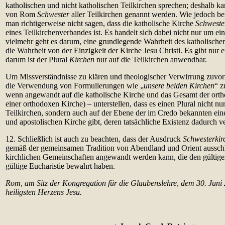
katholischen und nicht katholischen Teilkirchen sprechen; deshalb ka
von Rom
Schwester
aller Teilkirchen genannt werden. Wie jedoch be
man richtigerweise nicht sagen, dass die katholische Kirche
Schweste
eines Teilkirchenverbandes ist. Es handelt sich dabei nicht nur um ei
vielmehr geht es darum, eine grundlegende Wahrheit des katholische
die Wahrheit von der Einzigkeit der Kirche Jesu Christi. Es gibt nur e
darum ist der Plural
Kirchen
nur auf die Teilkirchen anwendbar.
Um Missverständnisse zu klären und theologischer Verwirrung zuvor
die Verwendung von Formulierungen wie „
unsere beiden Kirchen
“ z
wenn angewandt auf die katholische Kirche und das Gesamt der ort
einer orthodoxen Kirche) – unterstellen, dass es einen Plural nicht nu
Teilkirchen, sondern auch auf der Ebene der im Credo bekannten eine
und apostolischen Kirche gibt, deren tatsächliche Existenz dadurch v
12. Schließlich ist auch zu beachten, dass der Ausdruck
Schwesterkir
gemäß der gemeinsamen Tradition von Abendland und Orient ausschli
kirchlichen Gemeinschaften angewandt werden kann, die den gültige
gültige Eucharistie bewahrt haben.
Rom, am Sitz der Kongregation für die Glaubenslehre, dem 30. Juni
heiligsten Herzens Jesu.