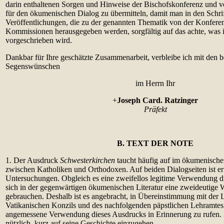
darin enthaltenen Sorgen und Hinweise der Bischofskonferenz und 
für den ökumenischen Dialog zu übermitteln, damit man in den Schri
Veröffentlichungen, die zu der genannten Thematik von der Konfere
Kommissionen herausgegeben werden, sorgfältig auf das achte, was 
vorgeschrieben wird.
Dankbar für Ihre geschätzte Zusammenarbeit, verbleibe ich mit den 
Segenswünschen
im Herrn Ihr
+
Joseph Card. Ratzinger
Präfekt
B. TEXT DER NOTE
1. Der Ausdruck
Schwesterkirchen
taucht häufig auf im ökumenische
zwischen Katholiken und Orthodoxen. Auf beiden Dialogseiten ist er
Untersuchungen. Obgleich es eine zweifellos legitime Verwendung di
sich in der gegenwärtigen ökumenischen Literatur eine zweideutige We
gebrauchen. Deshalb ist es angebracht, in Übereinstimmung mit der 
Vatikanischen Konzils und des nachfolgenden päpstlichen Lehramtes 
angemessene Verwendung dieses Ausdrucks in Erinnerung zu rufen. 
nützlich, kurz auf seine Geschichte einzugehen.