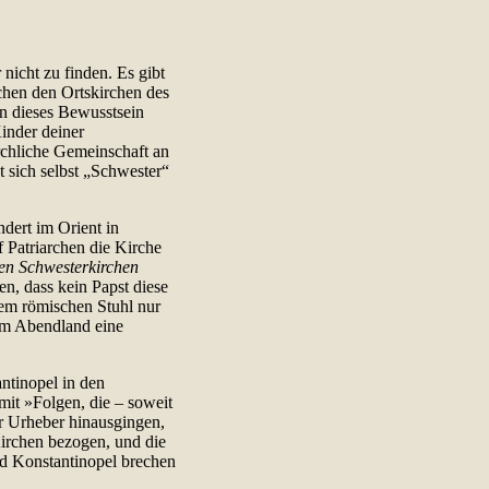
 nicht zu finden. Es gibt
chen den Ortskirchen des
en dieses Bewusstsein
inder deiner
rchliche Gemeinschaft an
t sich selbst „Schwester“
dert im Orient in
f Patriarchen die Kirche
len Schwesterkirchen
, dass kein Papst diese
dem römischen Stuhl nur
im Abendland eine
tinopel in den
it »Folgen, die – soweit
er Urheber hinausgingen,
Kirchen bezogen, und die
d Konstantinopel brechen