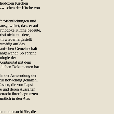
rthodoxen Kirchen
 zwischen der Kirche von
Veröffentlichungen und
usgeweitet, dass er auf
 orthodoxe Kirche bedeute,
sti nicht existiere,
m wiederhergestellt
htmäßig auf das
ikanischen Gemeinschaft
 angewandt. So spricht
ologie der
Kontinuität mit dem
mtlichen Dokumenten hat.
 in der Anwendung der
 für notwendig gehalten,
fassen, die von Papst
de und deren Aussagen
tracht ihrer begrenzten
 amtlich in den
Acta
 und ersucht Sie, die