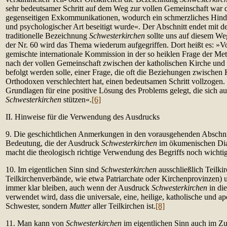
sehr bedeutsamer Schritt auf dem Weg zur vollen Gemeinschaft war 
gegenseitigen Exkommunikationen, wodurch ein schmerzliches Hinder
und psychologischer Art beseitigt wurde«. Der Abschnitt endet mit
traditionelle Bezeichnung
Schwesterkirchen
sollte uns auf diesem Weg
der Nr. 60 wird das Thema wiederum aufgegriffen. Dort heißt es: »V
gemischte internationale Kommission in der so heiklen Frage der Met
nach der vollen Gemeinschaft zwischen der katholischen Kirche und
befolgt werden solle, einer Frage, die oft die Beziehungen zwischen
Orthodoxen verschlechtert hat, einen bedeutsamen Schritt vollzogen.
Grundlagen für eine positive Lösung des Problems gelegt, die sich a
Schwesterkirchen
stützen«.
[6]
II. Hinweise für die Verwendung des Ausdrucks
9. Die geschichtlichen Anmerkungen in den vorausgehenden Abschnit
Bedeutung, die der Ausdruck
Schwesterkirchen
im ökumenischen Dial
macht die theologisch richtige Verwendung des Begriffs noch wichtig
10. Im eigentlichen Sinn sind
Schwesterkirchen
ausschließlich Teilki
Teilkirchenverbände, wie etwa Patriarchate oder Kirchenprovinzen) u
immer klar bleiben, auch wenn der Ausdruck
Schwesterkirchen
in die
verwendet wird, dass die universale, eine, heilige, katholische und ap
Schwester, sondern
Mutter
aller Teilkirchen ist.
[8]
11. Man kann von
Schwesterkirchen
im eigentlichen Sinn auch im 