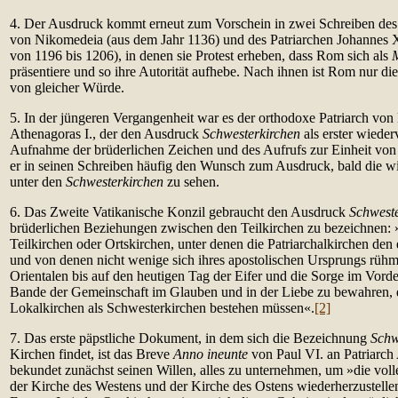
4. Der Ausdruck kommt erneut zum Vorschein in zwei Schreiben des
von Nikomedeia (aus dem Jahr 1136) und des Patriarchen Johannes 
von 1196 bis 1206), in denen sie Protest erheben, dass Rom sich als
M
präsentiere und so ihre Autorität aufhebe. Nach ihnen ist Rom nur die
von gleicher Würde.
5. In der jüngeren Vergangenheit war es der orthodoxe Patriarch von
Athenagoras I., der den Ausdruck
Schwesterkirchen
als erster wieder
Aufnahme der brüderlichen Zeichen und des Aufrufs zur Einheit von
er in seinen Schreiben häufig den Wunsch zum Ausdruck, bald die wie
unter den
Schwesterkirchen
zu sehen.
6. Das Zweite Vatikanische Konzil gebraucht den Ausdruck
Schweste
brüderlichen Beziehungen zwischen den Teilkirchen zu bezeichnen: »
Teilkirchen oder Ortskirchen, unter denen die Patriarchalkirchen de
und von denen nicht wenige sich ihres apostolischen Ursprungs rühm
Orientalen bis auf den heutigen Tag der Eifer und die Sorge im Vorde
Bande der Gemeinschaft im Glauben und in der Liebe zu bewahren, 
Lokalkirchen als Schwesterkirchen bestehen müssen«.
[2]
7. Das erste päpstliche Dokument, in dem sich die Bezeichnung
Schw
Kirchen findet, ist das Breve
Anno ineunte
von Paul VI. an Patriarch
bekundet zunächst seinen Willen, alles zu unternehmen, um »die vol
der Kirche des Westens und der Kirche des Ostens wiederherzustellen