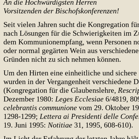
An die Hochwürdigsten Herren
Vorsitzenden der Bischofskonferenzen!
Seit vielen Jahren sucht die Kongregation fü
nach Lösungen für die Schwierigkeiten im
dem Kommunionempfang, wenn Personen nor
oder normal gegärten Wein aus verschieden
Gründen nicht zu sich nehmen können.
Um den Hirten eine einheitliche und sichere
wurden in der Vergangenheit verschiedene 
(Kongregation für die Glaubenslehre,
Rescri
Dezember 1980:
Leges Ecclesiae
6/4819, 80
celebrantis communione
vom 29. Oktober 1
1298-1299;
Lettera ai Presidenti delle Conf
19. Juni 1995:
Notitiae
31, 1995, 608-610).
Im Licht der Erfahrung der letzten Jahre häl