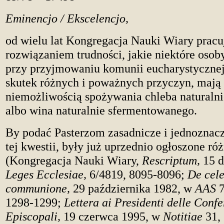
Eminencjo / Ekscelencjo,
od wielu lat Kongregacja Nauki Wiary pracu
rozwiązaniem trudności, jakie niektóre osob
przy przyjmowaniu komunii eucharystycznej
skutek różnych i poważnych przyczyn, mają 
niemożliwością spożywania chleba naturaln
albo wina naturalnie sfermentowanego.
By podać Pasterzom zasadnicze i jednoznac
tej kwestii, były już uprzednio ogłoszone r
(Kongregacja Nauki Wiary,
Rescriptum,
15 
Leges Ecclesiae,
6/4819, 8095‑8096;
De cele
communione,
29 października 1982, w
AAS
7
1298‑1299;
Lettera ai Presidenti delle Conf
Episcopali,
19 czerwca 1995, w
Notitiae
31,