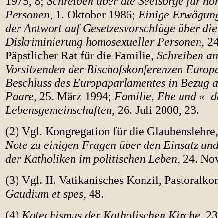
1975, 8;
Schreiben über die Seelsorge für h
Personen
, 1. Oktober 1986;
Einige Erwägung
der Antwort auf Gesetzesvorschläge über die
Diskriminierung homosexueller Personen
, 2
Päpstlicher Rat für die Familie,
Schreiben an
Vorsitzenden der Bischofskonferenzen Europ
Beschluss des Europaparlamentes in Bezug 
Paare
, 25. März 1994;
Familie, Ehe und « d
Lebensgemeinschaften
, 26. Juli 2000, 23.
(2) Vgl. Kongregation für die Glaubenslehre
Note zu einigen Fragen über den Einsatz und
der Katholiken im politischen Leben
, 24. No
(3) Vgl. II. Vatikanisches Konzil, Pastoralkon
Gaudium et spes
, 48.
(4)
Katechismus der Katholischen Kirche
, 2