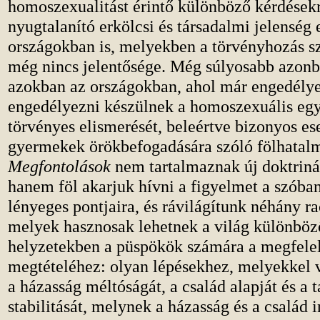
homoszexualitást érintő különböző kérdésekr
nyugtalanító erkölcsi és társadalmi jelenség
országokban is, melyekben a törvényhozás 
még nincs jelentősége. Még súlyosabb azonb
azokban az országokban, ahol már engedély
engedélyezni készülnek a homoszexuális egy
törvényes elismerését, beleértve bizonyos es
gyermekek örökbefogadására szóló fölhatalma
Megfontolások
nem tartalmaznak új doktriná
hanem föl akarjuk hívni a figyelmet a szóba
lényeges pontjaira, és rávilágítunk néhány ra
melyek hasznosak lehetnek a világ különböz
helyzetekben a püspökök számára a megfele
megtételéhez: olyan lépésekhez, melyekkel v
a házasság méltóságát, a család alapját és a 
stabilitását, melynek a házasság és a család