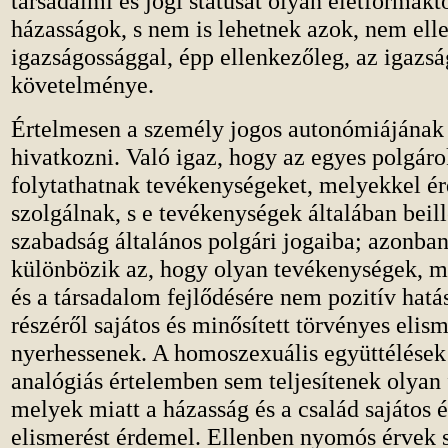
társadalmi és jogi státusát olyan életformák
házasságok, s nem is lehetnek azok, nem ell
igazságossággal, épp ellenkezőleg, az igazs
követelménye.
Értelmesen a személy jogos autonómiájának 
hivatkozni. Való igaz, hogy az egyes polgár
folytathatnak tevékenységeket, melyekkel é
szolgálnak, s e tevékenységek általában beil
szabadság általános polgári jogaiba; azonban
különbözik az, hogy olyan tevékenységek, m
és a társadalom fejlődésére nem pozitív hatá
részéről sajátos és minősített törvényes elism
nyerhessenek. A homoszexuális együttélések
analógiás értelemben sem teljesítenek olyan 
melyek miatt a házasság és a család sajátos é
elismerést érdemel. Ellenben nyomós érvek s