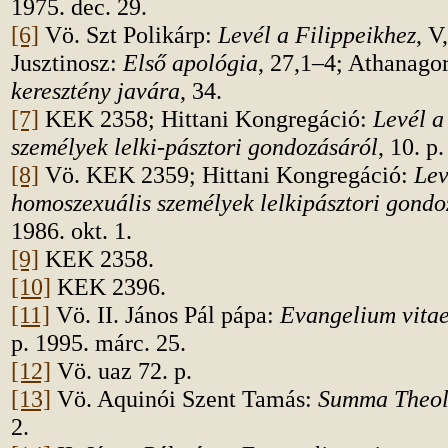
1975. dec. 29.
[6]
Vö. Szt Polikárp:
Levél a Filippeikhez
, V
Jusztinosz:
Első apológia
, 27,1–4; Athanago
keresztény javára
, 34.
[7]
KEK 2358; Hittani Kongregáció:
Levél a
személyek lelki-pásztori gondozásáról
, 10. p
[8]
Vö. KEK 2359; Hittani Kongregáció:
Lev
homoszexuális személyek lelkipásztori gondo
1986. okt. 1.
[9]
KEK 2358.
[10]
KEK 2396.
[11]
Vö. II. János Pál pápa:
Evangelium vita
p. 1995. márc. 25.
[12]
Vö. uaz 72. p.
[13]
Vö. Aquinói Szent Tamás:
Summa Theo
2.