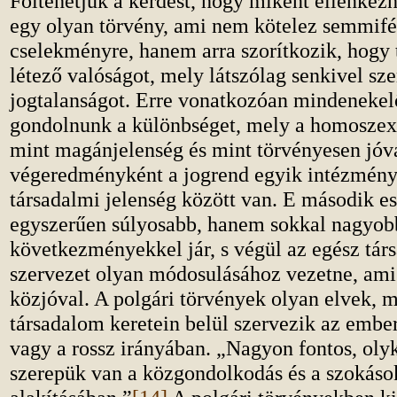
Föltehetjük a kérdést, hogy miként ellenkezh
egy olyan törvény, ami nem kötelez semmifé
cselekményre, hanem arra szorítkozik, hogy 
létező valóságot, mely látszólag senkivel s
jogtalanságot. Erre vonatkozóan mindenekel
gondolnunk a különbséget, mely a homoszex
mint magánjelenség és mint törvényesen jóv
végeredményként a jogrend egyik intézmény
társadalmi jelenség között van. E második e
egyszerűen súlyosabb, hanem sokkal nagyob
következményekkel jár, s végül az egész tár
szervezet olyan módosulásához vezetne, ami
közjóval. A polgári törvények olyan elvek, 
társadalom keretein belül szervezik az emberi
vagy a rossz irányában. „Nagyon fontos, ol
szerepük van a közgondolkodás és a szokáso