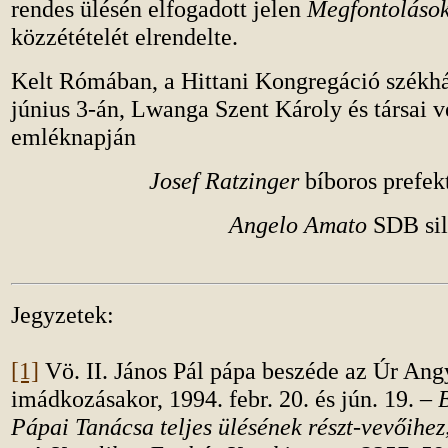
rendes ülésén elfogadott jelen
Megfontoláso
közzétételét elrendelte.
Kelt Rómában, a Hittani Kongregáció székh
június 3-án, Lwanga Szent Károly és társai 
emléknapján
Josef Ratzinger
bíboros prefek
Angelo Amato
SDB sila
Jegyzetek:
[1]
Vö. II. János Pál pápa beszéde az Úr Ang
imádkozásakor, 1994. febr. 20. és jún. 19. –
Pápai Tanácsa teljes ülésének részt-vevőihez