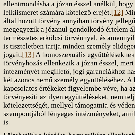
ellentmondásba a józan ésszel anélkül, hogy 
lelkiismeret számára kötelező erejét.
[12]
Min
által hozott törvény annyiban törvény jelle
megegyezik a józanul gondolkodó értelem ált
természetes erkölcsi törvénnyel, és amennyi
is tiszteletben tartja minden személy elidege
jogait.
[13]
A homoszexuális együttéléseknek
törvényhozás ellenkezik a józan ésszel, mert
intézményét megillető, jogi garanciákhoz has
két azonos nemű személy együttéléséhez. A 
kapcsolatos értékeket figyelembe véve, ha a
törvényesíti az ilyen együttéléseket, nem telj
kötelezettségét, mellyel támogatnia és véden
szempontjából lényeges intézményeket, amil
is.