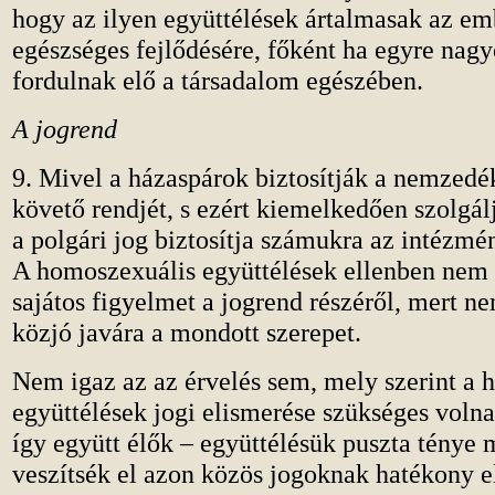
hogy az ilyen együttélések ártalmasak az em
egészséges fejlődésére, főként ha egyre na
fordulnak elő a társadalom egészében.
A jogrend
9. Mivel a házaspárok biztosítják a nemzed
követő rendjét, s ezért kiemelkedően szolgál
a polgári jog biztosítja számukra az intézmé
A homoszexuális együttélések ellenben nem
sajátos figyelmet a jogrend részéről, mert ne
közjó javára a mondott szerepet.
Nem igaz az az érvelés sem, mely szerint a 
együttélések jogi elismerése szükséges voln
így együtt élők – együttélésük puszta ténye m
veszítsék el azon közös jogoknak hatékony e