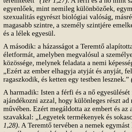
teremtetett”
(Ter 1,27)
. A férfi és a nő mint 
egyenlőek, mint nemileg különbözőek, egymá
szexualitás egyrészt biológiai valóság, másr
magasabb szintre, a személy szintjére emelke
és a lélek egyesül.
A második: a házasságot a Teremtő alapított
életformát, amelyben megvalósul a személy
közössége, melynek feladata a nemi képessé
„Ezért az ember elhagyja atyját és anyját, f
ragaszkodik, és ketten egy testben lesznek.”
A harmadik: Isten a férfi és a nő egyesülésé
ajándékozni azzal, hogy különleges részt ad
művében. Ezért megáldotta az embert és az 
szavakkal: „Legyetek termékenyek és sokas
1,28)
. A Teremtő tervében a nemek egymást k