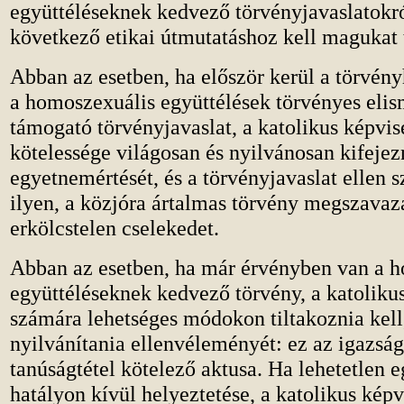
együttéléseknek kedvező törvényjavaslatokró
következő etikai útmutatáshoz kell magukat 
Abban az esetben, ha először kerül a törvény
a homoszexuális együttélések törvényes elis
támogató törvényjavaslat, a katolikus képvis
kötelessége világosan és nyilvánosan kifejez
egyetnemértését, és a törvényjavaslat ellen 
ilyen, a közjóra ártalmas törvény megszavaz
erkölcstelen cselekedet.
Abban az esetben, ha már érvényben van a 
együttéléseknek kedvező törvény, a katoliku
számára lehetséges módokon tiltakoznia kell,
nyilvánítania ellenvéleményét: ez az igazság
tanúságtétel kötelező aktusa. Ha lehetetlen e
hatályon kívül helyeztetése, a katolikus képv