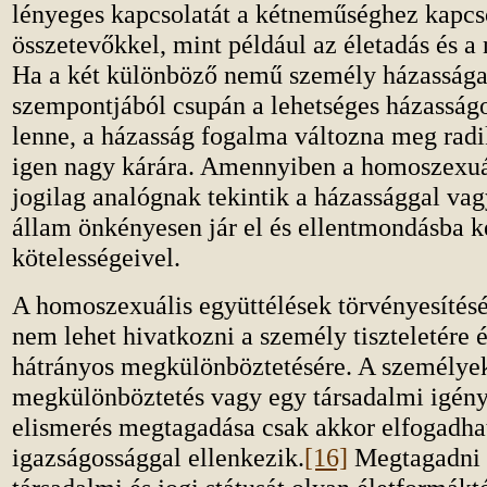
lényeges kapcsolatát a kétneműséghez kapc
összetevőkkel, mint például az életadás és a 
Ha a két különböző nemű személy házassága
szempontjából csupán a lehetséges házasság
lenne, a házasság fogalma változna meg radi
igen nagy kárára. Amennyiben a homoszexuál
jogilag analógnak tekintik a házassággal vag
állam önkényesen jár el és ellentmondásba ke
kötelességeivel.
A homoszexuális együttélések törvényesítés
nem lehet hivatkozni a személy tiszteletére 
hátrányos megkülönböztetésére. A személyek
megkülönböztetés vagy egy társadalmi igény 
elismerés megtagadása csak akkor elfogadhat
igazságossággal ellenkezik.
[16]
Megtagadni 