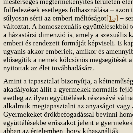
mesterséges megtermékenyítés területén elér
fölfedezések esetleges fölhasználása – azon 
súlyosan sérti az emberi méltóságot
[15]
– se
változtat. A homoszexuális együttélésekből t
a házastársi dimenzió is, amely a szexuális 
emberi és rendezett formáját képviseli. E ka
ugyanis akkor emberiek, amikor és amennyib
elősegítik a nemek kölcsönös megsegítését a
nyitottak az élet továbbadására.
Amint a tapasztalat bizonyítja, a kétneműsé
akadályokat állít a gyermekek normális fejlő
esetleg az ilyen együttélések részesévé váln
alkalmuk megtapasztalni az anyaságot vagy 
Gyermekeket örökbefogadással bevinni hom
együttélésekbe erőszakot jelent e gyermeke
abban az értelemben, hogy kihasználják