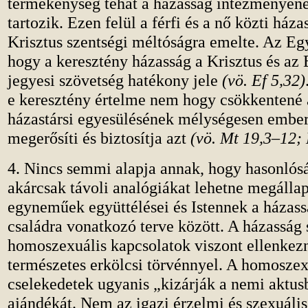
termékenység tehát a házasság intézményén
tartozik. Ezen felül a férfi és a nő közti háza
Krisztus szentségi méltóságra emelte. Az Egy
hogy a keresztény házasság a Krisztus és az
jegyesi szövetség hatékony jele
(vö. Ef 5,32)
e keresztény értelme nem hogy csökkentené a
házastársi egyesülésének mélységesen ember
megerősíti és biztosítja azt
(vö. Mt 19,3–12;
4. Nincs semmi alapja annak, hogy hasonlós
akárcsak távoli analógiákat lehetne megállap
egyneműek együttélései és Istennek a házass
családra vonatkozó terve között. A házasság 
homoszexuális kapcsolatok viszont ellenkez
természetes erkölcsi törvénnyel. A homoszex
cselekedetek ugyanis „kizárják a nemi aktusb
ajándékát. Nem az igazi érzelmi és szexuális