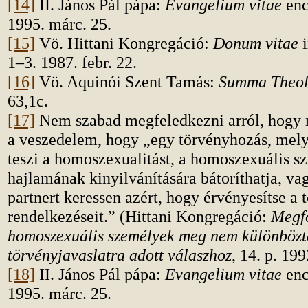
[14]
II. János Pál pápa:
Evangelium vitae
enc
1995. márc. 25.
[15]
Vö. Hittani Kongregáció:
Donum vitae
1–3. 1987. febr. 22.
[16]
Vö. Aquinói Szent Tamás:
Summa Theo
63,1c.
[17]
Nem szabad megfeledkezni arról, hogy 
a veszedelem, hogy „egy törvényhozás, mely
teszi a homoszexualitást, a homoszexuális s
hajlamának kinyilvánítására bátoríthatja, va
partnert keressen azért, hogy érvényesítse a 
rendelkezéseit.” (Hittani Kongregáció:
Megfo
homoszexuális személyek meg nem különbözte
törvényjavaslatra adott válaszhoz
, 14. p. 199
[18]
II. János Pál pápa:
Evangelium vitae
enc
1995. márc. 25.