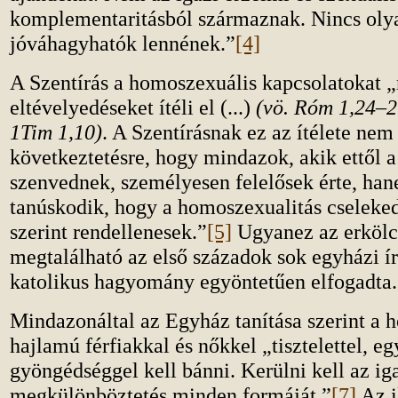
komplementaritásból származnak. Nincs olya
jóváhagyhatók lennének.”
[4]
A Szentírás a homoszexuális kapcsolatokat „
eltévelyedéseket ítéli el (...)
(vö. Róm 1,24–2
1Tim 1,10)
. A Szentírásnak ez az ítélete nem 
következtetésre, hogy mindazok, akik ettől a
szenvednek, személyesen felelősek érte, han
tanúskodik, hogy a homoszexualitás cseleke
szerint rendellenesek.”
[5]
Ugyanez az erkölc
megtalálható az első századok sok egyházi ír
katolikus hagyomány egyöntetűen elfogadta.
Mindazonáltal az Egyház tanítása szerint a 
hajlamú férfiakkal és nőkkel „tisztelettel, eg
gyöngédséggel kell bánni. Kerülni kell az ig
megkülönböztetés minden formáját.”
[7]
Az i