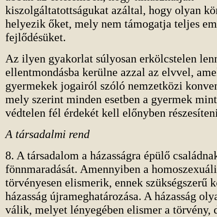
kiszolgáltatottságukat azáltal, hogy olyan k
helyezik őket, mely nem támogatja teljes em
fejlődésüket.
Az ilyen gyakorlat súlyosan erkölcstelen lenn
ellentmondásba kerülne azzal az elvvel, am
gyermekek jogairól szóló nemzetközi konvenc
mely szerint minden esetben a gyermek min
védtelen fél érdekét kell előnyben részesíteni
A társadalmi rend
8. A társadalom a házasságra épülő családna
fönnmaradását. Amennyiben a homoszexuális
törvényesen elismerik, ennek szükségszerű 
házasság újrameghatározása. A házasság ol
válik, melyet lényegében elismer a törvény, d