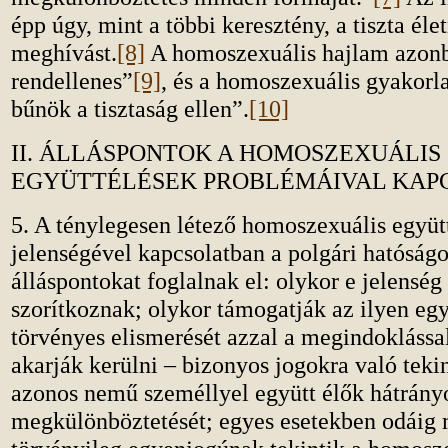
épp úgy, mint a többi keresztény, a tiszta éle
meghívást.
[8]
A homoszexuális hajlam azonb
rendellenes”
[9]
, és a homoszexuális gyakorl
bűnök a tisztaság ellen”.
[10]
II. ÁLLÁSPONTOK A HOMOSZEXUÁLIS
EGYÜTTÉLÉSEK PROBLÉMÁIVAL KAP
5. A ténylegesen létező homoszexuális együt
jelenségével kapcsolatban a polgári hatóság
álláspontokat foglalnak el: olykor e jelensé
szorítkoznak; olykor támogatják az ilyen egy
törvényes elismerését azzal a megindoklással
akarják kerülni – bizonyos jogokra való tekin
azonos nemű személlyel együtt élők hátrány
megkülönböztetését; egyes esetekben odáig 