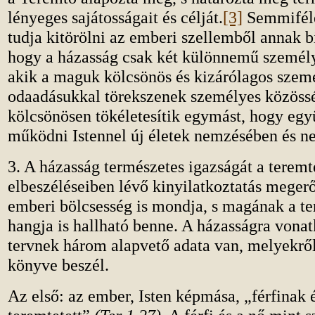
lényeges sajátosságait és célját.
[3]
Semmiféle
tudja kitörölni az emberi szellemből annak b
hogy a házasság csak két különnemű személy 
akik a maguk kölcsönös és kizárólagos szem
odaadásukkal törekszenek személyes közössé
kölcsönösen tökéletesítik egymást, hogy egy
működni Istennel új életek nemzésében és n
3. A házasság természetes igazságát a teremté
elbeszéléseiben lévő kinyilatkoztatás megerős
emberi bölcsesség is mondja, s magának a t
hangja is hallható benne. A házasságra vona
tervnek három alapvető adata van, melyekrő
könyve beszél.
Az első: az ember, Isten képmása, „férfinak 