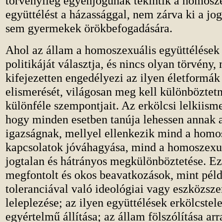
törvényileg egyenjogúnak tekintik a homosz
együttélést a házassággal, nem zárva ki a jo
sem gyermekek örökbefogadására.
Ahol az állam a homoszexuális együttélése
politikáját választja, és nincs olyan törvény,
kifejezetten engedélyezi az ilyen életformák
elismerését, világosan meg kell különböztetn
különféle szempontjait. Az erkölcsi lelkiisme
hogy minden esetben tanúja lehessen annak a 
igazságnak, mellyel ellenkezik mind a homo
kapcsolatok jóváhagyása, mind a homoszexu
jogtalan és hátrányos megkülönböztetése. Ez
megfontolt és okos beavatkozások, mint péld
toleranciával való ideológiai vagy eszközsze
leleplezése; az ilyen együttélések erkölcstel
egyértelmű állítása; az állam fölszólítása arr