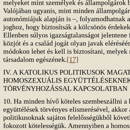
melyeket mint személyek és állampolgárok b
Valójában ugyanis, mint minden állampolgár
autonómiájuk alapján is –, folyamodhatnak a
joghoz, hogy biztosítsák a kölcsönös érdekek 
Ellenben súlyos igazságtalanságot jelentene 
közjót és a család jogát olyan javak eléréséé
módokon lehet és kell is biztosítani, melyek
társadalom egészének.
[17]
IV. A KATOLIKUS POLITIKUSOK MAGA
HOMOSZEXUÁLIS EGYÜTTÉLÉSEKNE
TÖRVÉNYHOZÁSSAL KAPCSOLATBAN
10. Ha minden hívő köteles szembeszállni a
együttélések törvényes elismerésével, akkor 
politikusoknak sajátos felelősségükből köve
fokozott kötelességük. Amennyiben a homos