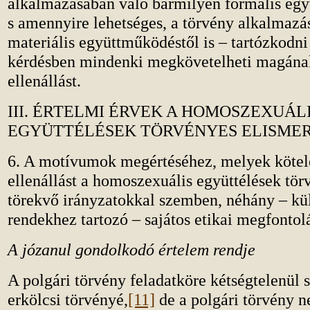
alkalmazásában való bármilyen formális egy
s amennyire lehetséges, a törvény alkalmazá
materiális együttműködéstől is – tartózkodni
kérdésben mindenki megkövetelheti magának 
ellenállást.
III. ÉRTELMI ÉRVEK A HOMOSZEXUÁL
EGYÜTTÉLÉSEK TÖRVÉNYES ELISMER
6. A motívumok megértéséhez, melyek kötel
ellenállást a homoszexuális együttélések tör
törekvő irányzatokkal szemben, néhány – k
rendekhez tartozó – sajátos etikai megfontol
A józanul gondolkodó értelem rendje
A polgári törvény feladatköre kétségtelenül 
erkölcsi törvényé,
[11]
de a polgári törvény n