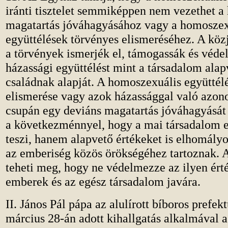
iránti tisztelet semmiképpen nem vezethet a
magatartás jóváhagyásához vagy a homoszex
együttélések törvényes elismeréséhez. A köz
a törvények ismerjék el, támogassák és véd
házassági együttélést mint a társadalom alapv
családnak alapját. A homoszexuális együttél
elismerése vagy azok házassággal való azon
csupán egy deviáns magatartás jóváhagyását 
a következménnyel, hogy a mai társadalom 
teszi, hanem alapvető értékeket is elhomály
az emberiség közös örökségéhez tartoznak.
teheti meg, hogy ne védelmezze az ilyen ért
emberek és az egész társadalom javára.
II. János Pál pápa az alulírott bíboros prefek
március 28-án adott kihallgatás alkalmával 