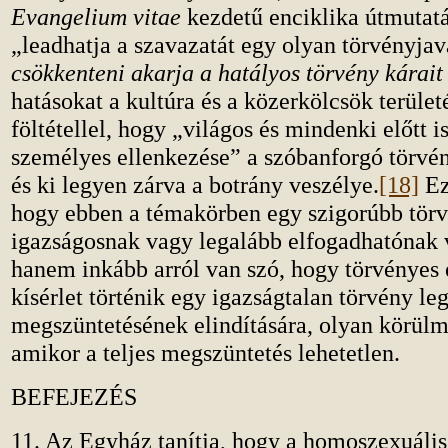
Evangelium vitae
kezdetű enciklika útmutat
„leadhatja a szavazatát egy olyan törvényjav
csökkenteni akarja a hatályos törvény kárai
hatásokat a kultúra és a közerkölcsök terület
föltétellel, hogy „világos és mindenki előtt 
személyes ellenkezése” a szóbanforgó törvé
és ki legyen zárva a botrány veszélye.
[18]
Ez
hogy ebben a témakörben egy szigorúbb tör
igazságosnak vagy legalább elfogadhatónak v
hanem inkább arról van szó, hogy törvényes 
kísérlet történik egy igazságtalan törvény le
megszüntetésének elindítására, olyan körülm
amikor a teljes megszüntetés lehetetlen.
BEFEJEZÉS
11. Az Egyház tanítja, hogy a homoszexuáli