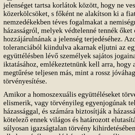
jelenséget tartsa korlátok között, hogy ne ve
közerkölcsöket, s főként ne alakítson ki a fia
nemzedékekben téves fogalmakat a nemiségr
házasságról, melyek védtelenné tennék őket 
hozzájárulnának a jelenség terjedéséhez. Azo
toleranciából kiindulva akarnak eljutni az 
együttélésben lévő személyek sajátos jogain
iktatásához, emlékeztetnünk kell arra, hogy 
megtűrése teljesen más, mint a rossz jóváha
törvényesítése.
Amikor a homoszexuális együttéléseket tör
elismerik, vagy törvényileg egyenjogúnak te
házassággal, és számára biztosítják a házassá
kötelező ennek világos és határozott elutasít
súlyosan igazságtalan törvény kihirdetésébe