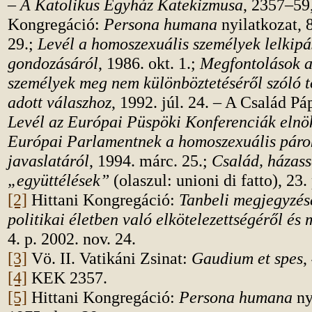
–
A Katolikus Egyház Katekizmusa
, 2357–59,
Kongregáció:
Persona humana
nyilatkozat, 8
29.;
Levél a homoszexuális személyek lelkipá
gondozásáról
, 1986. okt. 1.;
Megfontolások a
személyek meg nem különböztetéséről szóló t
adott válaszhoz
, 1992. júl. 24. – A Család Pá
Levél az Európai Püspöki Konferenciák elnö
Európai Parlamentnek a homoszexuális páro
javaslatáról
, 1994. márc. 25.;
Család, házass
„együttélések”
(olaszul: unioni di fatto), 23.
[2]
Hittani Kongregáció:
Tanbeli megjegyzés
politikai életben való elkötelezettségéről és
4. p. 2002. nov. 24.
[3]
Vö. II. Vatikáni Zsinat:
Gaudium et spes
,
[4]
KEK 2357.
[5]
Hittani Kongregáció:
Persona humana
ny