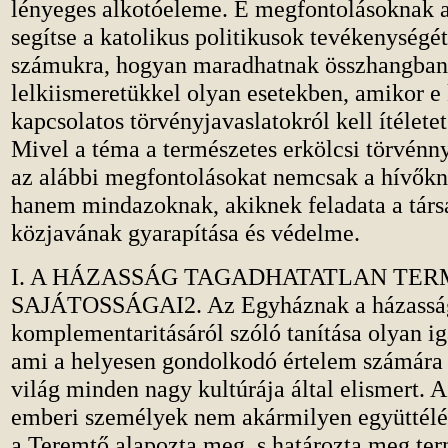
lényeges alkotóeleme. E megfontolásoknak az
segítse a katolikus politikusok tevékenységét
számukra, hogyan maradhatnak összhangban
lelkiismeretükkel olyan esetekben, amikor e 
kapcsolatos törvényjavaslatokról kell ítéletet
Mivel a téma a természetes erkölcsi törvénny
az alábbi megfontolásokat nemcsak a hívőkn
hanem mindazoknak, akiknek feladata a tár
közjavának gyarapítása és védelme.
I. A HÁZASSÁG TAGADHATATLAN TER
SAJÁTOSSÁGAI2. Az Egyháznak a házasság
komplementaritásáról szóló tanítása olyan ig
ami a helyesen gondolkodó értelem számára 
világ minden nagy kultúrája által elismert. 
emberi személyek nem akármilyen együttélé
a Teremtő alapozta meg, s határozta meg ter