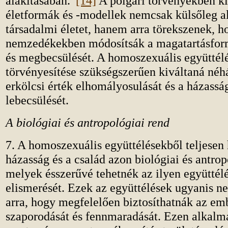
alakításában.”
[14]
A polgári törvényekben k
életformák és -modellek nemcsak külsőleg al
társadalmi életet, hanem arra törekszenek, h
nemzedékekben módosítsák a magatartásfor
és megbecsülését. A homoszexuális együttél
törvényesítése szükségszerűen kiváltaná néh
erkölcsi érték elhomályosulását és a házass
lebecsülését.
A biológiai és antropológiai rend
7. A homoszexuális együttélésekből teljesen
házasság és a család azon biológiai és antrop
melyek ésszerűvé tehetnék az ilyen együttél
elismerését. Ezek az együttélések ugyanis 
arra, hogy megfelelően biztosíthatnák az emb
szaporodását és fennmaradását. Ezen alkalm