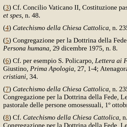
(
3
) Cf. Concilio Vaticano II, Costituzione pa
et spes
, n. 48.
(
4
)
Catechismo della Chiesa Cattolica
, n. 23
(
5
) Congregazione per la Dottrina della Fede
Persona humana
, 29 dicembre 1975, n. 8.
(
6
) Cf. per esempio S. Policarpo,
Lettera ai F
Giustino,
Prima Apologia
, 27, 1-4; Atenagor
cristiani
, 34.
(
7
)
Catechismo della Chiesa Cattolica
, n. 23
Congregazione per la Dottrina della Fede, Le
pastorale delle persone omosessuali, 1º ottob
(
8
) Cf.
Catechismo della Chiesa Cattolica
, n
Congregazione per la Dottrina della Fede, Le