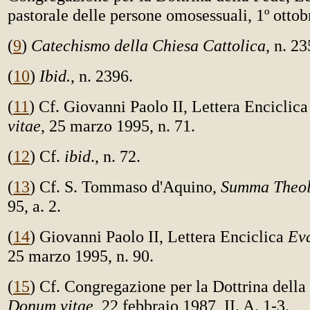
pastorale delle persone omosessuali, 1º ottob
(
9
)
Catechismo della Chiesa Cattolica
, n. 23
(
10
)
Ibid.
, n. 2396.
(
11
) Cf. Giovanni Paolo II, Lettera Enciclic
vitae
, 25 marzo 1995, n. 71.
(
12
) Cf.
ibid
., n. 72.
(
13
) Cf. S. Tommaso d'Aquino,
Summa Theol
95, a. 2.
(
14
) Giovanni Paolo II, Lettera Enciclica
Eva
25 marzo 1995, n. 90.
(
15
) Cf. Congregazione per la Dottrina della
Donum vitae
, 22 febbraio 1987, II. A. 1-3.