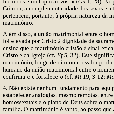
fecundos e multiplicai-vos » (
Gn
1, 28). No 
Criador, a complementaridade dos sexos e a
pertencem, portanto, à própria natureza da in
matrimónio.
Além disso, a união matrimonial entre o ho
foi elevada por Cristo à dignidade de sacram
ensina que o matrimónio cristão é sinal efica
Cristo e da Igreja (cf.
Ef
5, 32). Este signific
matrimónio, longe de diminuir o valor prof
humano da união matrimonial entre o homem
confirma-o e fortalece-o (cf.
Mt
19, 3-12;
M
4. Não existe nenhum fundamento para equip
estabelecer analogias, mesmo remotas, entre
homossexuais e o plano de Deus sobre o mat
família. O matrimónio é santo, ao passo que 