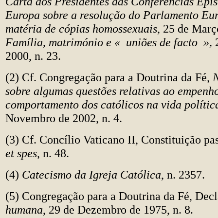
Carta aos Presidentes das Conferências Epi
Europa sobre a resolução do Parlamento Eu
matéria de cópias homossexuais
, 25 de Març
Família, matrimónio e « uniões de facto »,
2
2000, n. 23.
(2) Cf. Congregação para a Doutrina da Fé,
N
sobre algumas questões relativas ao empenh
comportamento dos católicos na vida polític
Novembro de 2002, n. 4.
(3) Cf. Concílio Vaticano II, Constituição pa
et spes
, n. 48.
(4)
Catecismo da Igreja Católica
, n. 2357.
(5) Congregação para a Doutrina da Fé, Dec
humana
, 29 de Dezembro de 1975, n. 8.