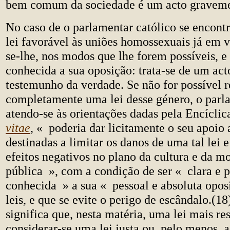
bem comum da sociedade é um acto graveme
No caso de o parlamentar católico se encont
lei favorável às uniões homossexuais já em v
se-lhe, nos modos que lhe forem possíveis, e 
conhecida a sua oposição: trata-se de um act
testemunho da verdade. Se não for possível 
completamente uma lei desse género, o parla
atendo-se às orientações dadas pela Encíclic
vitae
, « poderia dar licitamente o seu apoio 
destinadas a limitar os danos de uma tal lei 
efeitos negativos no plano da cultura e da m
pública », com a condição de ser « clara e p
conhecida » a sua « pessoal e absoluta oposi
leis, e que se evite o perigo de escândalo.(18
significa que, nesta matéria, uma lei mais res
considerar-se uma lei justa ou, pelo menos, ac