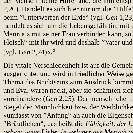
der Mensch ”keine Hilfe fand, die ihm entsp
2,20). Handelt es sich hier nur um die ”Hilfe“
beim ”Unterwerfen der Erde“ (vgl.
Gen
1,28)
handelt es sich um die Lebensgefährtin, mit 
Mann als mit seiner Frau verbinden kann, so 
Fleisch“ mit ihr wird und deshalb ”Vater und
6
(vgl.
Gen
2,24)«.
Die vitale Verschiedenheit ist auf die Gemei
ausgerichtet und wird in friedlicher Weise ge
Thema des Nacktseins zum Ausdruck kommt
und Eva, waren nackt, aber sie schämten sich
voreinander« (
Gen
2,25). Der menschliche L
Siegel der Männlichkeit bzw. der Weiblichkei
»umfasst von ”Anfang“ an auch die Eigensch
”Bräutlichen“, das heißt die
Fähigkeit, der L
geben: jener Liebe, in welcher der Mensch a