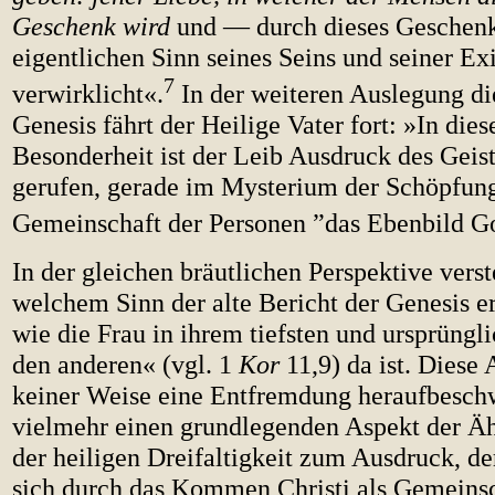
Geschenk wird
und — durch dieses Geschen
eigentlichen Sinn seines Seins und seiner Ex
7
verwirklicht«.
In der weiteren Auslegung di
Genesis fährt der Heilige Vater fort: »In dies
Besonderheit ist der Leib Ausdruck des Geis
gerufen, gerade im Mysterium der Schöpfung
Gemeinschaft der Personen ”das Ebenbild Go
In der gleichen bräutlichen Perspektive verst
welchem Sinn der alte Bericht der Genesis er
wie die Frau in ihrem tiefsten und ursprüngli
den anderen« (vgl. 1
Kor
11,9) da ist. Diese 
keiner Weise eine Entfremdung heraufbeschw
vielmehr einen grundlegenden Aspekt der Äh
der heiligen Dreifaltigkeit zum Ausdruck, d
sich durch das Kommen Christi als Gemeinsc