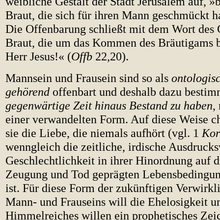
weibliche Gestalt der Stadt Jerusalem auf, »b
Braut, die sich für ihren Mann geschmückt h
Die Offenbarung schließt mit dem Wort des 
Braut, die um das Kommen des Bräutigams
Herr Jesus!« (
Offb
22,20).
Mannsein und Frausein sind so als
ontologis
gehörend
offenbart und deshalb dazu bestim
gegenwärtige Zeit hinaus Bestand zu haben
,
einer verwandelten Form. Auf diese Weise ch
sie die Liebe, die niemals aufhört (vgl. 1
Kor
wenngleich die zeitliche, irdische Ausdrucks
Geschlechtlichkeit in ihrer Hinordnung auf d
Zeugung und Tod geprägten Lebensbedingun
ist. Für diese Form der zukünftigen Verwirkl
Mann- und Frauseins will die Ehelosigkeit u
Himmelreiches willen ein prophetisches Zeic