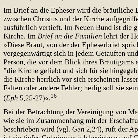
Im Brief an die Epheser wird die bräutliche
zwischen Christus und der Kirche aufgegriff
ausführlich vertieft. Im Neuen Bund ist die g
Kirche. Im
Brief an die Familien
lehrt der He
»Diese Braut, von der der Epheserbrief spric
vergegenwärtigt sich in jedem Getauften und 
Person, die vor dem Blick ihres Bräutigams e
”die Kirche geliebt und sich für sie hingegebe
die Kirche herrlich vor sich erscheinen lasse
Falten oder andere Fehler; heilig soll sie se
16
(
Eph
5,25-27)«.
Bei der Betrachtung der Vereinigung von Ma
wie sie im Zusammenhang mit der Erschaffu
beschrieben wird (vgl.
Gen
2,24), ruft der Ap
ist ein tiefes Geheimnis; ich beziehe es auf 