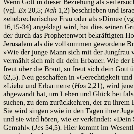
Wenn Gott in dieser Beziehung als »eifersüc
(vgl.
Ex
20,5;
Nah
1,2) beschrieben und Israe
»ehebrecherische« Frau oder als »Dirne« (vg
16,15-34) angeklagt wird, hat dies seinen Gr
der durch das Prophetenwort bekräftigten Ho
Jerusalem als die vollkommen gewordene Br
»Wie der junge Mann sich mit der Jungfrau v
vermählt sich mit dir dein Erbauer. Wie der
freut über die Braut, so freut sich dein Gott 
62,5). Neu geschaffen in »Gerechtigkeit und
»Liebe und Erbarmen« (
Hos
2,21), wird jene
abgewandt hat, um Leben und Glück bei fals
suchen, zu dem zurückkehren, der zu ihrem H
Sie wird singen »wie in den Tagen ihrer Juge
und sie wird hören, wie er verkündet: »Dein 
Gemahl« (
Jes
54,5). Hier kommt im Wesentl