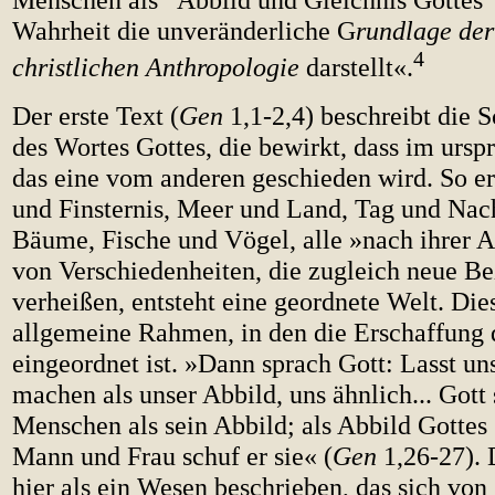
Wahrheit die unveränderliche G
rundlage de
4
christlichen Anthropologie
darstellt«.
Der erste Text (
Gen
1,1-2,4) beschreibt die
des Wortes Gottes, die bewirkt, dass im urs
das eine vom anderen geschieden wird. So e
und Finsternis, Meer und Land, Tag und Nac
Bäume, Fische und Vögel, alle »nach ihrer 
von Verschiedenheiten, die zugleich neue B
verheißen, entsteht eine geordnete Welt. Dies
allgemeine Rahmen, in den die Erschaffung
eingeordnet ist. »Dann sprach Gott: Lasst u
machen als unser Abbild, uns ähnlich... Gott
Menschen als sein Abbild; als Abbild Gottes 
Mann und Frau schuf er sie« (
Gen
1,26-27).
hier als ein Wesen beschrieben, das sich von