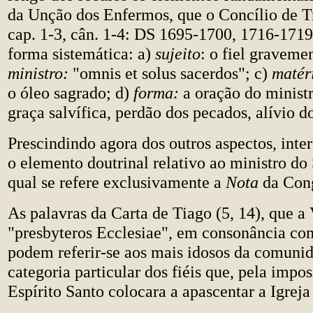
da Unção dos Enfermos, que o Concílio de Tr
cap. 1-3, cân. 1-4: DS 1695-1700, 1716-1719
forma sistemática: a)
sujeito
: o fiel graveme
ministro:
"omnis et solus sacerdos"; c)
matér
o óleo sagrado; d)
forma:
a oração do minist
graça salvífica, perdão dos pecados, alívio d
Prescindindo agora dos outros aspectos, inter
o elemento doutrinal relativo ao ministro do
qual se refere exclusivamente a
Nota
da Con
As palavras da Carta de Tiago (5, 14), que a
"presbyteros Ecclesiae", em consonância com
podem referir-se aos mais idosos da comuni
categoria particular dos fiéis que, pela impo
Espírito Santo colocara a apascentar a Igreja