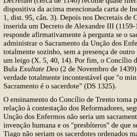
Decretum
(cerca de 1140) recolhe quase lite
dispositiva da acima mencionada carta de Ino
1, dist. 95, cân. 3). Depois nos Decretais de 
inserida um Decreto de Alexandre III (1159-
responde afirmativamente à pergunta se o sa
administrar o Sacramento da Unção dos Enf
totalmente sozinho, sem a presença de outro 
um leigo (X. 5, 40, 14). Por fim, o Concílio 
Bula
Exultate Deo
(2 de Novembro de 1439)
verdade totalmente incontestável que "o mini
Sacramento é o sacerdote" (DS 1325).
O ensinamento do Concílio de Trento toma 
relação à contestação dos Reformadores, seg
Unção dos Enfermos não seria um sacramen
invenção humana e os "presbíteros" de que se
Tiago não seriam os sacerdotes ordenados ma