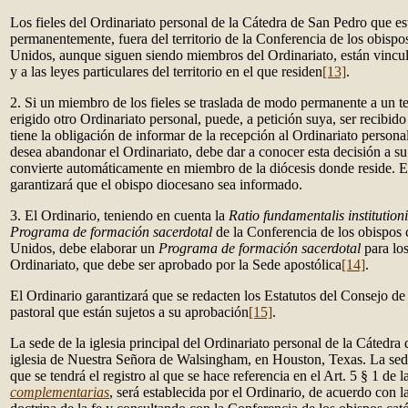
Los fieles del Ordinariato personal de la Cátedra de San Pedro que es
permanentemente, fuera del territorio de la Conferencia de los obispo
Unidos, aunque siguen siendo miembros del Ordinariato, están vincul
y a las leyes particulares del territorio en el que residen
[13]
.
2. Si un miembro de los fieles se traslada de modo permanente a un te
erigido otro Ordinariato personal, puede, a petición suya, ser recibid
tiene la obligación de informar de la recepción al Ordinariato personal 
desea abandonar el Ordinariato, debe dar a conocer esta decisión a su
convierte automáticamente en miembro de la diócesis donde reside. En
garantizará que el obispo diocesano sea informado.
3. El Ordinario, teniendo en cuenta la
Ratio fundamentalis institutioni
Programa de formación sacerdotal
de la Conferencia de los obispos 
Unidos, debe elaborar un
Programa de formación sacerdotal
para los
Ordinariato, que debe ser aprobado por la Sede apostólica
[14]
.
El Ordinario garantizará que se redacten los Estatutos del Consejo d
pastoral que están sujetos a su aprobación
[15]
.
La sede de la iglesia principal del Ordinariato personal de la Cátedra
iglesia de Nuestra Señora de Walsingham, en Houston, Texas. La sede
que se tendrá el registro al que se hace referencia en el Art. 5 § 1 de 
complementarias
, será establecida por el Ordinario, de acuerdo con 