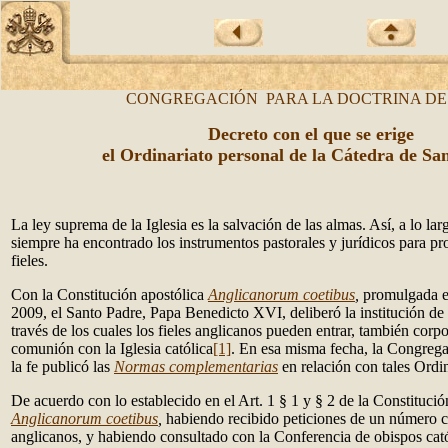
CONGREGACIÓN PARA LA DOCTRINA DE 
Decreto con el que se erige
el Ordinariato personal de la Cátedra de Sa
La ley suprema de la Iglesia es la salvación de las almas. Así, a lo largo
siempre ha encontrado los instrumentos pastorales y jurídicos para pro
fieles.
Con la Constitución apostólica
Anglicanorum coetibus
,
promulgada e
2009, el Santo Padre, Papa Benedicto XVI, deliberó la institución de
través de los cuales los fieles anglicanos pueden entrar, también corp
comunión con la Iglesia católica
[1]
. En esa misma fecha, la Congrega
la fe publicó las
Normas complementarias
en relación con tales Ordi
De acuerdo con lo establecido en el Art. 1 § 1 y § 2 de la Constitució
Anglicanorum coetibus
,
habiendo recibido peticiones de un número co
anglicanos, y habiendo consultado con la Conferencia de obispos cat