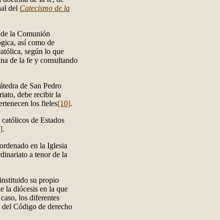
nal del
Catecismo de la
s de la Comunión
ógica, así como de
católica, según lo que
na de la fe y consultando
Cátedra de San Pedro
iato, debe recibir la
ertenecen los fieles
[10]
.
 católicos de Estados
]
.
ordenado en la Iglesia
dinariato a tenor de la
nstituido su propio
de la diócesis en la que
caso, los diferentes
3 del Código de derecho