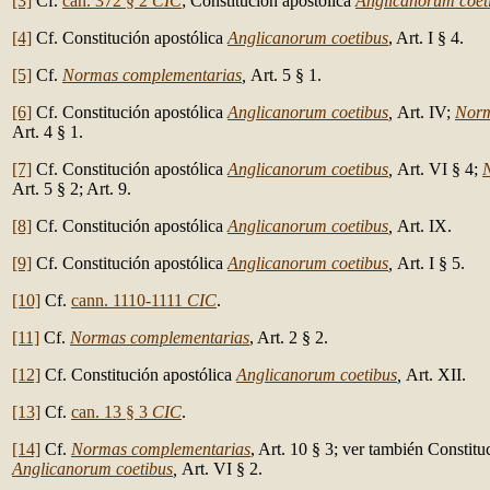
[3]
Cf.
can. 372 § 2
CIC
; Constitución apostólica
Anglicanorum coet
[4]
Cf. Constitución apostólica
Anglicanorum coetibus
, Art. I § 4.
[5]
Cf.
Normas complementarias
,
Art. 5 § 1.
[6]
Cf. Constitución apostólica
Anglicanorum coetibus
,
Art. IV;
Norm
Art. 4 § 1.
[7]
Cf. Constitución apostólica
Anglicanorum coetibus
,
Art. VI § 4;
Art. 5 § 2; Art. 9.
[8]
Cf. Constitución apostólica
Anglicanorum coetibus
,
Art. IX.
[9]
Cf. Constitución apostólica
Anglicanorum coetibus
,
Art. I § 5.
[10]
Cf.
cann. 1110-1111
CIC
.
[11]
Cf.
Normas complementarias
, Art. 2 § 2.
[12]
Cf. Constitución apostólica
Anglicanorum coetibus
,
Art. XII.
[13]
Cf.
can. 13 § 3
CIC
.
[14]
Cf.
Normas complementarias
, Art. 10 § 3; ver también Constitu
Anglicanorum coetibus
,
Art. VI § 2.