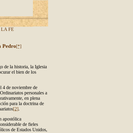
LA FE
n Pedro
[*]
 de la historia, la Iglesia
curar el bien de los
l 4 de noviembre de
 Ordinariatos personales a
orativamente, en plena
ción para la doctrina de
nariatos
[2]
.
n apostólica
nsiderable de fieles
ólicos de Estados Unidos,