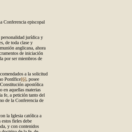
 la Conferencia episcopal
personalidad jurídica y
es, de toda clase y
omunión anglicana, ahora
acramentos de iniciación
lla por ser miembros de
ncomendados a la solicitud
o Pontífice
[6]
, posee
a Constitución apostólica
o en aquellas materias
 fe, a petición tanto del
mo de la Conferencia de
n la Iglesia católica a
a estos fieles debe
ada, y con contenidos
doctrina de la fe, de