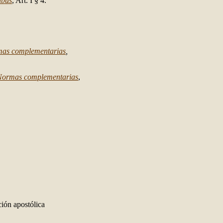
ibus
, Art. I § 4.
as complementarias
,
Normas complementarias
,
ción apostólica