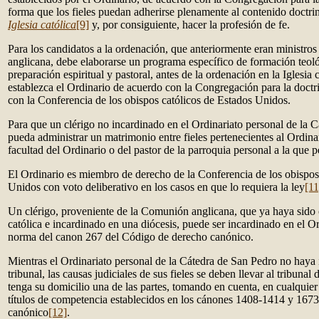
forma que los fieles puedan adherirse plenamente al contenido doctri
Iglesia católica
[9]
y, por consiguiente, hacer la profesión de fe.
Para los candidatos a la ordenación, que anteriormente eran ministro
anglicana, debe elaborarse un programa específico de formación teol
preparación espiritual y pastoral, antes de la ordenación en la Iglesia 
establezca el Ordinario de acuerdo con la Congregación para la doctri
con la Conferencia de los obispos católicos de Estados Unidos.
Para que un clérigo no incardinado en el Ordinariato personal de la 
pueda administrar un matrimonio entre fieles pertenecientes al Ordinar
facultad del Ordinario o del pastor de la parroquia personal a la que p
El Ordinario es miembro de derecho de la Conferencia de los obispos
Unidos con voto deliberativo en los casos en que lo requiera la ley
[11
Un clérigo, proveniente de la Comunión anglicana, que ya haya sido 
católica e incardinado en una diócesis, puede ser incardinado en el Or
norma del canon 267 del Código de derecho canónico.
Mientras el Ordinariato personal de la Cátedra de San Pedro no haya i
tribunal, las causas judiciales de sus fieles se deben llevar al tribunal 
tenga su domicilio una de las partes, tomando en cuenta, en cualquier 
títulos de competencia establecidos en los cánones 1408-1414 y 167
canónico
[12]
.