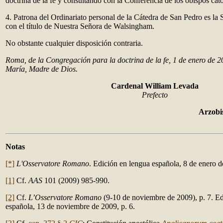
doctrina de la fe y consultando con la Conferencia de los obispos cat
4. Patrona del Ordinariato personal de la Cátedra de San Pedro es la
con el título de Nuestra Señora de Walsingham.
No obstante cualquier disposición contraria.
Roma, de la Congregación para la doctrina de la fe, 1 de enero de 
María, Madre de Dios.
Cardenal William Levada
Prefecto
Arzobis
Notas
[*]
L'Osservatore Romano
. Edición en lengua española, 8 de enero d
[1]
Cf.
AAS
101 (2009) 985-990.
[2]
Cf.
L’Osservatore Romano
(9-10 de noviembre de 2009), p. 7. E
española, 13 de noviembre de 2009, p. 6.