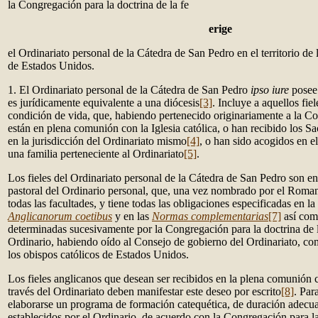
la Congregación para la doctrina de la fe
erige
el Ordinariato personal de la Cátedra de San Pedro en el territorio de
de Estados Unidos.
1. El Ordinariato personal de la Cátedra de San Pedro
ipso iure
posee 
es jurídicamente equivalente a una diócesis
[3]
. Incluye a aquellos fiel
condición de vida, que, habiendo pertenecido originariamente a la C
están en plena comunión con la Iglesia católica, o han recibido los S
en la jurisdicción del Ordinariato mismo
[4]
, o han sido acogidos en e
una familia perteneciente al Ordinariato
[5]
.
Los fieles del Ordinariato personal de la Cátedra de San Pedro son e
pastoral del Ordinario personal, que, una vez nombrado por el Roman
todas las facultades, y tiene todas las obligaciones especificadas en l
Anglicanorum coetibus
y en las
Normas complementarias
[7]
así com
determinadas sucesivamente por la Congregación para la doctrina de la
Ordinario, habiendo oído al Consejo de gobierno del Ordinariato, co
los obispos católicos de Estados Unidos.
Los fieles anglicanos que desean ser recibidos en la plena comunión co
través del Ordinariato deben manifestar este deseo por escrito
[8]
. Par
elaborarse un programa de formación catequética, de duración adecu
establecidos por el Ordinario, de acuerdo con la Congregación para la 