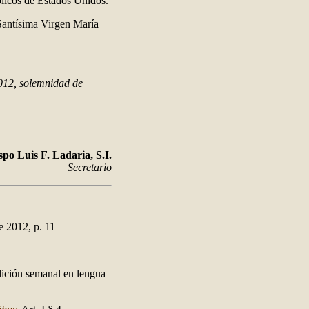
ólicos de Estados Unidos.
 Santísima Virgen María
2012, solemnidad de
po Luis F. Ladaria, S.I.
Secretario
e 2012, p. 11
dición semanal en lengua