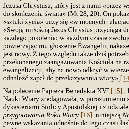
Jezusa Chrystusa, który jest z nami «przez w
do skończenia świata» (Mt 28, 20). On poka
«sztuki życia» uczy się «w mocnych relacja
«Swoją miłością Jezus Chrystus przyciąga do 
każdego pokolenia: w każdym czasie zwołuj
powierzając mu głoszenie Ewangelii, nakaz
jest nowy. Z tego względu także dziś potrzeb
przekonanego zaangażowania Kościoła na r
ewangelizacji, aby na nowo odkryć w wierze
odnaleźć zapał do przekazywania wiary»
[1
Na polecenie Papieża Benedykta XVI
[15]
,
Nauki Wiary zredagowała, w porozumieniu 
dykasteriami Stolicy Apostolskiej i z udzia
przygotowania Roku Wiary
[16]
,
niniejszą
No
pewne wskazania odnośnie do tego czasu łask