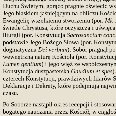
Duchu Świętym, gorąco pragnie oświecić wsz
Jego blaskiem jaśniejącym na obliczu Kościo
Ewangelię wszelkiemu stworzeniu (por.
Mk
1
świetle Chrystusa, które oczyszcza i uświęca
liturgii (por. Konstytucja
Sacrosanctum conc
podstawie Jego Bożego Słowa (por. Konstytu
dogmatyczna
Dei verbum
), Sobór pragnął po
wewnętrzną naturę Kościoła (por. Konstytu
Lumen gentium
) i jego więź ze współczesny
Konstytucja duszpasterska
Gaudium et spes
)
czterech Konstytucji, prawdziwych filarów 
Deklaracje i Dekrety, które podejmują najw
czasu.
Po Soborze nastąpił okres recepcji i stosowa
bogatego nauczania przez Kościół, w ciągłoś