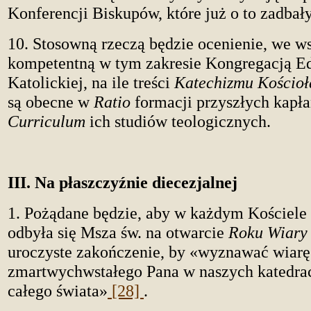
Konferencji Biskupów, które już o to zadbały
10. Stosowną rzeczą będzie ocenienie, we w
kompetentną w tym zakresie Kongregacją E
Katolickiej, na ile treści
Katechizmu Kościoł
są obecne w
Ratio
formacji przyszłych kapł
Curriculum
ich studiów teologicznych.
III. Na płaszczyźnie diecezjalnej
1. Pożądane będzie, aby w każdym Kościele
odbyła się Msza św. na otwarcie
Roku Wiary
uroczyste zakończenie, by «wyznawać wiar
zmartwychwstałego Pana w naszych katedrac
całego świata»
[28]
.