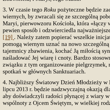
3. W czasie tego
Roku
pożyteczne będzie za
wiernych, by zwracali się ze szczególną pob
Maryi, pierwowzoru Kościoła, która «łączy 
pewien sposób i odzwierciedla najważniejsze
[19]
. Należy zatem popierać wszelkie inicja
pomogą wiernym uznać na nowo szczególną 
tajemnicy zbawienia, kochać Ją miłością sy
naśladować Jej wiarę i cnoty. Bardzo stosow
związku z tym organizowanie pielgrzymek, 
spotkań w głównych Sanktuariach.
4. Najbliższy Światowy Dzień Młodzieży w 
lipcu 2013 r. będzie nadzwyczajną okazją dl
aby doświadczyli radości płynącej z wiary w
wspólnoty z Ojcem Świętym, w wielkiej rodz