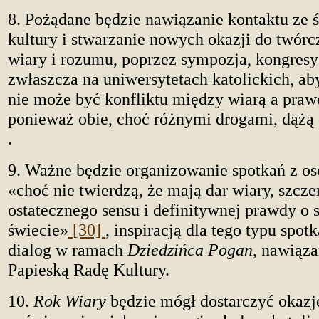
8. Pożądane będzie nawiązanie kontaktu ze 
kultury i stwarzanie nowych okazji do twórc
wiary i rozumu, poprzez sympozja, kongresy 
zwłaszcza na uniwersytetach katolickich, ab
nie może być konfliktu między wiarą a pra
ponieważ obie, choć różnymi drogami, dążą
.
9. Ważne będzie organizowanie spotkań z os
«choć nie twierdzą, że mają dar wiary, szcz
ostatecznego sensu i definitywnej prawdy o 
świecie»
[30]
, inspiracją dla tego typu spo
dialog w ramach
Dziedzińca Pogan
, nawiąza
Papieską Radę Kultury.
10.
Rok Wiary
będzie mógł dostarczyć okazj