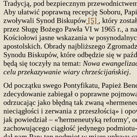
Tradycją, pod bezpiecznym przewodnictwem
Aby ułatwić poprawną recepcję Soboru, Papi
zwoływali Synod Biskupów
[5]
, który zost
przez Sługę Bożego Pawła VI w 1965 r., a na
Kościołowi jasne wskazania w posynodalnyc
apostolskich. Obrady najbliższego Zgromad
Synodu Biskupów, które odbędzie się w paźdz
będą się toczyły na temat:
Nowa ewangelizac
celu przekazywanie wiary chrześcijańskiej
.
Od początku swego Pontyfikatu, Papież Be
zdecydowanie zabiegał o poprawne pojmowa
odrzucając jako błędną tak zwaną «hermene
nieciągłości i zerwania z przeszłością» i opo
jak powiedział – «'hermeneutyką reformy', 
zachowującego ciągłość jedynego podmiotu-
dał nam Pan; ten podmiot w miarę upływu cz