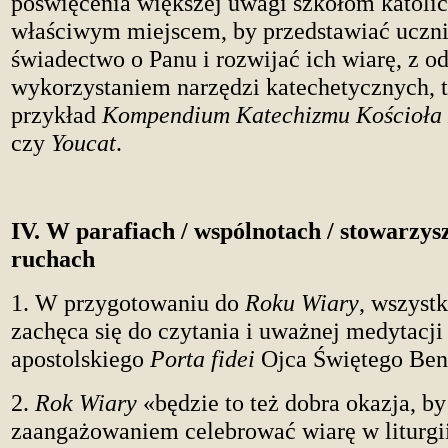
poświęcenia większej uwagi szkołom katolic
właściwym miejscem, by przedstawiać ucz
świadectwo o Panu i rozwijać ich wiarę, z 
wykorzystaniem narzędzi katechetycznych, t
przykład
Kompendium Katechizmu Kościoła 
czy
Youcat
.
IV. W parafiach / wspólnotach / stowarzys
ruchach
1. W przygotowaniu do
Roku Wiary
, wszyst
zachęca się do czytania i uważnej medytacji
apostolskiego
Porta fidei
Ojca Świętego Ben
2.
Rok Wiary
«będzie to też dobra okazja, b
zaangażowaniem celebrować wiarę w liturgii