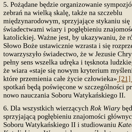
5. Pożądane będzie organizowanie sympozjó
zebrań na wielką skalę, także na szczeblu
międzynarodowym, sprzyjające stykaniu się
świadectwami wiary i pogłębieniu znajomośc
katolickiej. Ważne jest, by ukazywaniu, że r
Słowo Boże ustawicznie wzrasta i się rozprze
towarzyszyło świadectwo, że w Jezusie Chry
pełny sens wszelka udręka i tęsknota ludzki
że wiara «staje się nowym kryterium myślenia
które przemienia całe życie człowieka»
[21
spotkań będą poświęcone w szczególności p
nowo nauczania Soboru Watykańskiego II.
6. Dla wszystkich wierzących
Rok Wiary
będ
sprzyjającą pogłębieniu znajomości główn
Soboru Watykańskiego II i studiowaniu
Kate