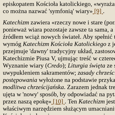
episkopatem Kościoła katolickiego, «wyraża 
co można nazwać 'symfonią' wiary»
[9]
.
Katechizm
zawiera «rzeczy nowe i stare (por.
ponieważ wiara pozostaje zawsze ta sama, a 
źródłem wciąż nowych świateł. Aby spełnić
wymóg
Katechizm Kościoła Katolickiego
z j
przejmuje 'dawny' tradycyjny układ, zastos
Katechizmie Piusa V, ujmując treść w cztere
Wyznanie wiary (
Credo
);
Liturgia święta
ze 
uwypukleniem sakramentów;
zasady chrześc
postępowania
wyłożone na podstawie przyka
modlitwa chrześcijańska
. Zarazem jednak tre
ujęta w 'nowy' sposób, by odpowiadać na pyt
przez naszą epokę»
[10]
. Ten
Katechizm
jes
właściwym narzędziem służącym umacniani