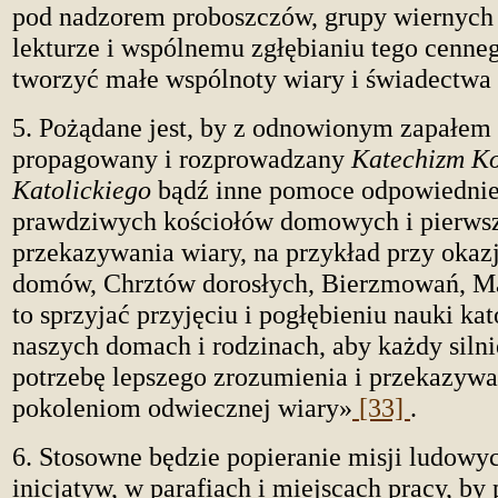
pod nadzorem proboszczów, grupy wiernych 
lekturze i wspólnemu zgłębianiu tego cenneg
tworzyć małe wspólnoty wiary i świadectwa 
5. Pożądane jest, by z odnowionym zapałem 
propagowany i rozprowadzany
Katechizm Ko
Katolickiego
bądź inne pomoce odpowiednie 
prawdziwych kościołów domowych i pierws
przekazywania wiary, na przykład przy okazj
domów, Chrztów dorosłych, Bierzmowań, M
to sprzyjać przyjęciu i pogłębieniu nauki kat
naszych domach i rodzinach, aby każdy silni
potrzebę lepszego zrozumienia i przekazyw
pokoleniom odwiecznej wiary»
[33]
.
6. Stosowne będzie popieranie misji
ludowyc
inicjatyw, w parafiach i miejscach pracy, 