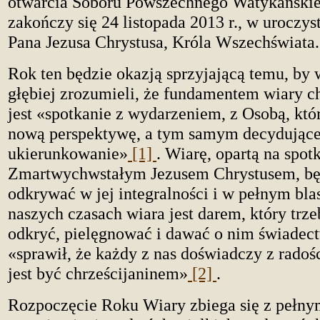
otwarcia Soboru Powszechnego Watykańskieg
zakończy się 24 listopada 2013 r., w uroczys
Pana Jezusa Chrystusa, Króla Wszechświata.
Rok ten będzie okazją sprzyjającą temu, by 
głębiej zrozumieli, że fundamentem wiary ch
jest «spotkanie z wydarzeniem, z Osobą, któ
nową perspektywę, a tym samym decydując
ukierunkowanie»
[1]
. Wiarę, opartą na spot
Zmartwychwstałym Jezusem Chrystusem, b
odkrywać w jej integralności i w pełnym bl
naszych czasach wiara jest darem, który trz
odkryć, pielęgnować i dawać o nim świadec
«sprawił, że każdy z nas doświadczy z radośc
jest być chrześcijaninem»
[2]
.
Rozpoczęcie Roku Wiary zbiega się z pełny