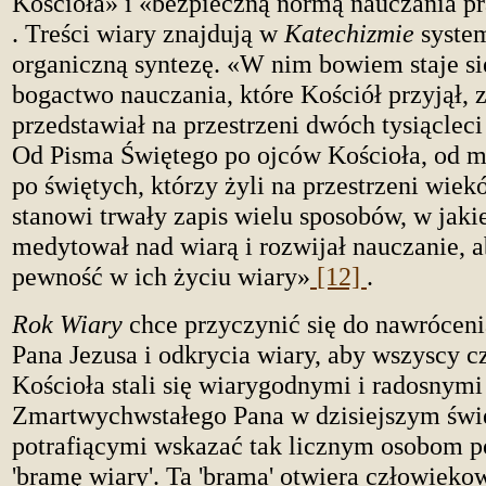
Kościoła» i «bezpieczną normą nauczania p
. Treści wiary znajdują w
Katechizmie
system
organiczną syntezę. «W nim bowiem staje s
bogactwo nauczania, które Kościół przyjął, 
przedstawiał na przestrzeni dwóch tysiącleci 
Od Pisma Świętego po ojców Kościoła, od mi
po świętych, którzy żyli na przestrzeni wie
stanowi trwały zapis wielu sposobów, w jaki
medytował nad wiarą i rozwijał nauczanie, 
pewność w ich życiu wiary»
[12]
.
Rok Wiary
chce przyczynić się do nawrócen
Pana Jezusa i odkrycia wiary, aby wszyscy 
Kościoła stali się wiarygodnymi i radosnym
Zmartwychwstałego Pana w dzisiejszym świ
potrafiącymi wskazać tak licznym osobom 
'bramę wiary'. Ta 'brama' otwiera człowieko