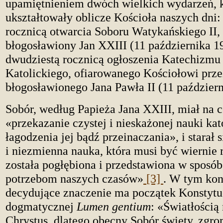
upamiętnieniem dwóch wielkich wydarzeń, 
ukształtowały oblicze Kościoła naszych dni: 
rocznicą otwarcia Soboru Watykańskiego II,
błogosławiony Jan XXIII (11 października 196
dwudziestą rocznicą ogłoszenia Katechizmu
Katolickiego, ofiarowanego Kościołowi prze
błogosławionego Jana Pawła II (11 październi
Sobór, według Papieża Jana XXIII, miał na c
«przekazanie czystej i nieskażonej nauki kat
łagodzenia jej bądź przeinaczania», i starał 
i niezmienna nauka, która musi być wiernie
została pogłębiona i przedstawiona w sposó
potrzebom naszych czasów»
[3]
. W tym kon
decydujące znaczenie ma początek Konstytu
dogmatycznej
Lumen gentium
: «Światłością
Chrystus, dlatego obecny Sobór święty, zg