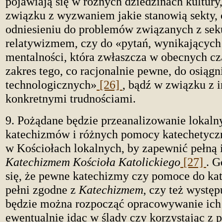
pojawiają się w różnych dziedzinach kultury,
związku z wyzwaniem jakie stanowią sekty,
odniesieniu do problemów związanych z se
relatywizmem, czy do «pytań, wynikających
mentalności, która zwłaszcza w obecnych c
zakres tego, co racjonalnie pewne, do osiąg
technologicznych»
[26]
, bądź w związku z 
konkretnymi trudnościami.
9. Pożądane będzie przeanalizowanie lokaln
katechizmów i różnych pomocy katechetyc
w Kościołach lokalnych, by zapewnić pełną 
Katechizmem Kościoła Katolickiego
[27]
. G
się, że pewne katechizmy czy pomoce do kat
pełni zgodne z
Katechizmem
, czy też występ
będzie można rozpocząć opracowywanie ich
ewentualnie idąc w ślady czy korzystając z