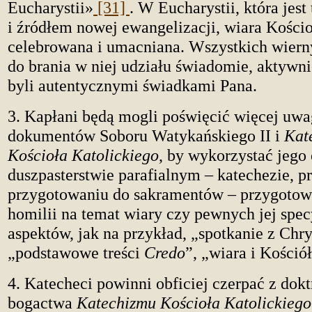
Eucharystii»
[31]
. W Eucharystii, która jest
i źródłem nowej ewangelizacji, wiara Kościoł
celebrowana i umacniana. Wszystkich wiern
do brania w niej udziału świadomie, aktywni
byli autentycznymi świadkami Pana.
3. Kapłani będą mogli poświęcić więcej uwa
dokumentów Soboru Watykańskiego II i
Kat
Kościoła Katolickiego
, by wykorzystać jeg
duszpasterstwie parafialnym – katechezie, p
przygotowaniu do sakramentów – przygotow
homilii na temat wiary czy pewnych jej spe
aspektów, jak na przykład, „spotkanie z Chr
„podstawowe treści
Credo
”, „wiara i Kośció
4. Katecheci powinni obficiej czerpać z dok
bogactwa
Katechizmu Kościoła Katolickiego