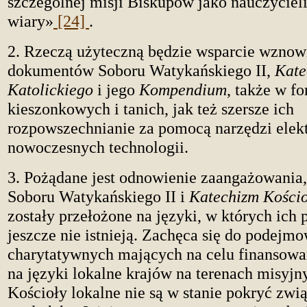
szczególnej misji Biskupów jako nauczyciel
wiary»
[24]
.
2. Rzeczą użyteczną będzie wsparcie wznowi
dokumentów Soboru Watykańskiego II,
Kate
Katolickiego
i jego
Kompendium
, także w f
kieszonkowych i tanich, jak też szersze ich
rozpowszechnianie za pomocą narzędzi elekt
nowoczesnych technologii.
3. Pożądane jest odnowienie zaangażowania
Soboru Watykańskiego II i
Katechizm Kościo
zostały przełożone na języki, w których ich 
jeszcze nie istnieją. Zachęca się do podejm
charytatywnych mających na celu finansowa
na języki lokalne krajów na terenach misyjn
Kościoły lokalne nie są w stanie pokryć zwi