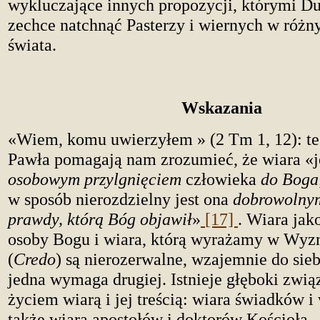
wykluczające innych propozycji, którymi D
zechce natchnąć Pasterzy i wiernych w różn
świata.
Wskazania
«Wiem, komu uwierzyłem » (2 Tm 1, 12): te
Pawła pomagają nam zrozumieć, że wiara «j
osobowym przylgnięciem
człowieka
do Boga
w sposób nierozdzielny jest ona
dobrowolnym
prawdy, którą Bóg objawił
»
[17]
. Wiara jak
osoby Bogu i wiara, którą wyrażamy w Wyz
(
Credo
) są nierozerwalne, wzajemnie do sieb
jedna wymaga drugiej. Istnieje głęboki zwi
życiem wiarą i jej treścią: wiara świadków 
także wiarą apostołów i doktorów Kościoła.