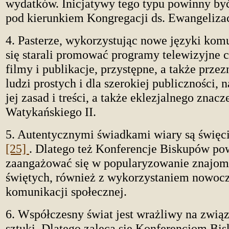
wydatków. Inicjatywy tego typu powinny b
pod kierunkiem Kongregacji ds. Ewangeliza
4. Pasterze, wykorzystując nowe języki komu
się starali promować programy telewizyjne 
filmy i publikacje, przystępne, a także prze
ludzi prostych i dla szerokiej publiczności, 
jej zasad i treści, a także eklezjalnego znac
Watykańskiego II.
5. Autentycznymi świadkami wiary są święci
[25]
. Dlatego też Konferencje Biskupów po
zaangażować się w popularyzowanie znajom
świętych, również z wykorzystaniem nowoc
komunikacji społecznej.
6. Współczesny świat jest wrażliwy na związ
sztuki. Dlatego zaleca się Konferencjom Bi