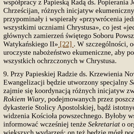
współpracy z Papieską Radą ds. Popierania J
Chrześcijan, różnych inicjatyw ekumeniczny
przypominały i wspierały «przywrócenia je
wszystkimi uczniami Chrystusa», co jest «j
głównych zamierzeń świętego Soboru Pows
Watykańskiego II»
[22]
. W szczególności, o
uroczyste nabożeństwo ekumeniczne, aby po
wszystkich ochrzczonych w Chrystusa.
9. Przy Papieskiej Radzie ds. Krzewienia N
Ewangelizacji będzie utworzony specjalny
S
zajmie się koordynacją różnych inicjatyw z
Rokiem Wiary
, podejmowanych przez poszc
dykasterie Stolicy Apostolskiej, bądź istotn
widzenia Kościoła powszechnego. Byłoby 
informować wcześniej tenże
Sekretariat
o or
większych wydarzeń; on też będzie mógł po