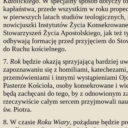
Katolickiego
. W specjalny sposób dotyczy t
kapłaństwa, przede wszystkim w roku prop
w pierwszych latach studiów teologicznych, 
nowicjuszki Instytutów Życia Konsekrowane
Stowarzyszeń Życia Apostolskiego, jak też t
odbywają formację przed przyjęciem do Sto
do Ruchu kościelnego.
7.
Rok
będzie okazją sprzyjającą bardziej 
zapoznawaniu się z homiliami, katechezami,
przemówieniami i innymi wystąpieniami Ojc
Pasterze Kościoła, osoby konsekrowane i wi
będą zachęcani do tego, by z odnowionym 
rzeczywiście całym sercem przyjmowali nau
św. Piotra.
8. W czasie
Roku Wiary
, pożądane będzie 