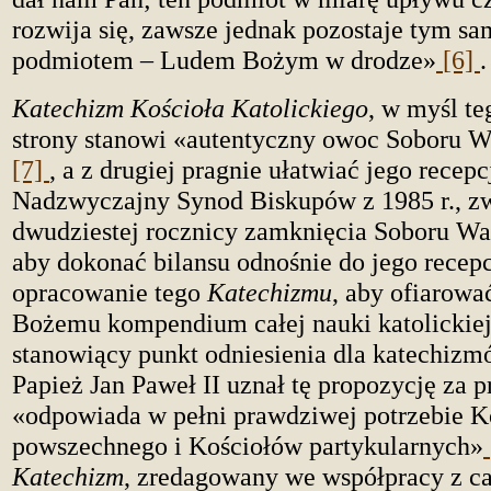
rozwija się, zawsze jednak pozostaje tym 
podmiotem – Ludem Bożym w drodze»
[6]
.
Katechizm Kościoła Katolickiego
, w myśl te
strony stanowi «autentyczny owoc Soboru W
[7]
, a z drugiej pragnie ułatwiać jego recepc
Nadzwyczajny Synod Biskupów z 1985 r., zw
dwudziestej rocznicy zamknięcia Soboru Wat
aby dokonać bilansu odnośnie do jego recepc
opracowanie tego
Katechizmu
, aby ofiarow
Bożemu kompendium całej nauki katolickiej 
stanowiący punkt odniesienia dla katechizm
Papież Jan Paweł II uznał tę propozycję za p
«odpowiada w pełni prawdziwej potrzebie K
powszechnego i Kościołów partykularnych»
Katechizm
, zredagowany we współpracy z c