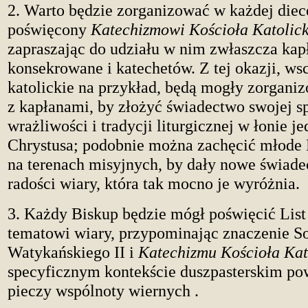
2. Warto będzie zorganizować w każdej diec
poświęcony
Katechizmowi Kościoła Katolic
zapraszając do udziału w nim zwłaszcza kap
konsekrowane i katechetów. Z tej okazji, ws
katolickie na przykład, będą mogły zorgani
z kapłanami, by złożyć świadectwo swojej s
wrażliwości i tradycji liturgicznej w łonie j
Chrystusa; podobnie można zachęcić młode 
na terenach misyjnych, by dały nowe świad
radości wiary, która tak mocno je wyróżnia.
3. Każdy Biskup będzie mógł poświęcić List 
tematowi wiary, przypominając znaczenie S
Watykańskiego II i
Katechizmu Kościoła Kat
specyficznym kontekście duszpasterskim po
pieczy wspólnoty wiernych .