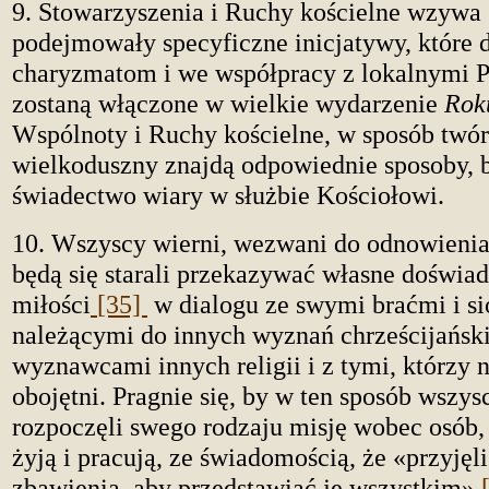
9. Stowarzyszenia i Ruchy kościelne wzywa 
podejmowały specyficzne inicjatywy, które d
charyzmatom i we współpracy z lokalnymi P
zostaną włączone w wielkie wydarzenie
Rok
Wspólnoty i Ruchy kościelne, w sposób twór
wielkoduszny znajdą odpowiednie sposoby, 
świadectwo wiary w służbie Kościołowi.
10. Wszyscy wierni, wezwani do odnowienia
będą się starali przekazywać własne doświad
miłości
[35]
w dialogu ze swymi braćmi i si
należącymi do innych wyznań chrześcijański
wyznawcami innych religii i z tymi, którzy n
obojętni. Pragnie się, by w ten sposób wszys
rozpoczęli swego rodzaju misję wobec osób,
żyją i pracują, ze świadomością, że «przyjęli
zbawienia, aby przedstawiać je wszystkim»