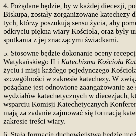
4. Pożądane będzie, by w każdej diecezji, p
Biskupa, zostały zorganizowane katechezy d
tych, którzy poszukują sensu życia, aby po
odkryciu piękna wiary Kościoła, oraz były u
spotkania z jej znaczącymi świadkami.
5. Stosowne będzie dokonanie oceny recepcj
Watykańskiego II i
Katechizmu Kościoła Kat
życiu i misji każdego pojedynczego Kościoł
szczególności w zakresie katechezy. W zwią
pożądane jest odnowione zaangażowanie ze 
wydziałów katechetycznych w diecezjach, kt
wsparciu Komisji Katechetycznych Konfere
mają za zadanie zajmować się formacją kat
zakresie treści wiary.
6. Stałą formację duchowieństwa będzie moż