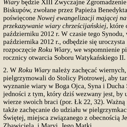
Wiary
będzie XIII Zwyczajne Zgromadzenie
Biskupów, zwołane przez Papieża Benedykt
poświęcone
Nowej ewangelizacji mającej na
przekazywanie wiary chrześcijańskiej,
które 
październiku 2012 r. W czasie tego Synodu, 
października 2012 r., odbędzie się uroczysta
rozpoczęcie
Roku Wiary
, we wspomnienie pi
rocznicy otwarcia Soboru Watykańskiego II.
2. W
Roku Wiary
należy zachęcać wiernych,
pielgrzymowali do Stolicy Piotrowej, aby ta
wyznanie wiary w Boga Ojca, Syna i Ducha 
jedności z tym, który dziś wezwany jest, by
wierze swoich braci (por. Łk 22, 32). Ważną
także zachęcanie do udziału w pielgrzymka
Świętej, miejsca związanego z obecnością Je
Zbawiciela, i Maryi, Jego Matki.