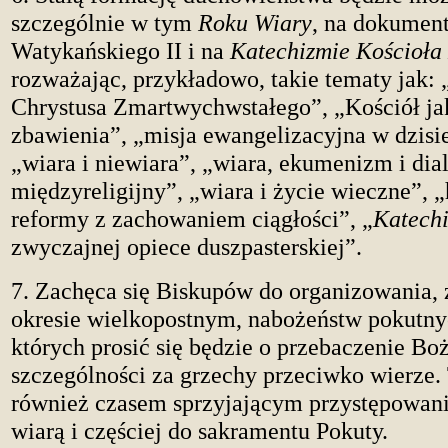
szczególnie w tym
Roku Wiary
, na dokumen
Watykańskiego II i na
Katechizmie Kościoła
rozważając, przykładowo, takie tematy jak:
Chrystusa Zmartwychwstałego”, „Kościół ja
zbawienia”, „misja ewangelizacyjna w dzisi
„wiara i niewiara”, „wiara, ekumenizm i dia
międzyreligijny”, „wiara i życie wieczne”,
reformy z zachowaniem ciągłości”, „
Katech
zwyczajnej opiece duszpasterskiej”.
7. Zachęca się Biskupów do organizowania,
okresie wielkopostnym, nabożeństw pokutny
których prosić się będzie o przebaczenie Boż
szczególności za grzechy przeciwko wierze.
również czasem sprzyjającym przystępowani
wiarą i częściej do sakramentu Pokuty.