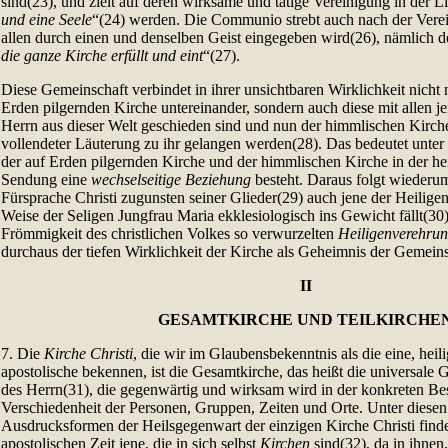
sind(23), und zielt auf deren wirksame und tätige Vereinigung in der Li
und eine Seele
“(24) werden. Die Communio strebt auch nach der Vere
allen durch einen und denselben Geist eingegeben wird(26), nämlich de
die ganze Kirche erfüllt und eint
“(27).
Diese Gemeinschaft verbindet in ihrer unsichtbaren Wirklichkeit nicht 
Erden pilgernden Kirche untereinander, sondern auch diese mit allen j
Herrn aus dieser Welt geschieden sind und nun der himmlischen Kirch
vollendeter Läuterung zu ihr gelangen werden(28). Das bedeutet unte
der auf Erden pilgernden Kirche und der himmlischen Kirche in der hei
Sendung eine
wechselseitige Beziehung
besteht. Daraus folgt wiederu
Fürsprache Christi zugunsten seiner Glieder(29) auch jene der Heilige
Weise der Seligen Jungfrau Maria ekklesiologisch ins Gewicht fällt(30
Frömmigkeit des christlichen Volkes so verwurzelten
Heiligenverehru
durchaus der tiefen Wirklichkeit der Kirche als Geheimnis der Gemeins
II
GESAMTKIRCHE UND TEILKIRCHE
7. Die
Kirche Christi
, die wir im Glaubensbekenntnis als die eine, heil
apostolische bekennen, ist die Gesamtkirche, das heißt die universale
des Herrn(31), die gegenwärtig und wirksam wird in der konkreten Be
Verschiedenheit der Personen, Gruppen, Zeiten und Orte. Unter diesen 
Ausdrucksformen der Heilsgegenwart der einzigen Kirche Christi finden
apostolischen Zeit jene, die in sich selbst
Kirchen
sind(32), da in ihnen