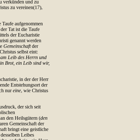
 zu verkünden und zu
istus zu vereinen(17),
die Taufe aufgenommen
der Tat ist die Taufe
tels der Eucharistie
hristi genannt werden
ie
Gemeinschaft
der
hristus selbst eint:
l am Leib des Herrn und
 Brot, ein Leib sind wir,
charistie, in der der Herr
ende Entstehungsort der
och nur
eine
, wie Christus
sdruck, der sich seit
olischen
an den Heilsgütern (
den
tbaren Gemeinschaft der
ft bringt eine geistliche
d desselben Leibes