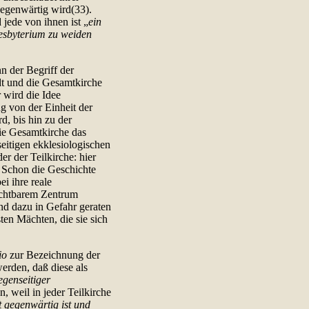
gegenwärtig wird(33).
d jede von ihnen ist „
ein
esbyterium zu weiden
n der Begriff der
dt und die Gesamtkirche
wird die Idee
g von der Einheit der
d, bis hin zu der
die Gesamtkirche das
seitigen ekklesiologischen
er der Teilkirche: hier
 Schon die Geschichte
i ihre reale
ichtbarem Zentrum
nd dazu in Gefahr geraten
ten Mächten, die sie sich
io
zur Bezeichnung der
erden, daß diese als
egenseitiger
, weil in jeder Teilkirche
t gegenwärtig ist und