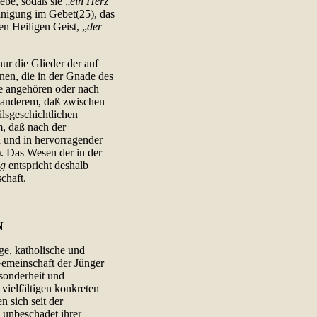
ebe, sodaß sie „
ein Herz
inigung im Gebet(25), das
n Heiligen Geist, „
der
nur die Glieder der auf
enen, die in der Gnade des
e angehören oder nach
r anderem, daß zwischen
lsgeschichtlichen
m, daß nach der
n und in hervorragender
). Das Wesen der in der
ng
entspricht deshalb
chaft.
N
ige, katholische und
 Gemeinschaft der Jünger
sonderheit und
vielfältigen konkreten
 sich seit der
, unbeschadet ihrer