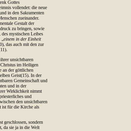
henk Gottes
eimnis vollendet: die neue
 und in den Sakramenten
 Menschen zueinander.
mentale Gestalt der
druck zu bringen, sowie
, des mystischen Leibes
 „
einem in der Einheit
0), das auch mit den zur
(11).
 ihrer unsichtbaren
 Christus im Heiligen
 an der göttlichen
lben Geist(15). In der
chtbaren Gemeinschaft und
ten und in der
rer Wirklichkeit nimmt
priesterliches und
wischen den unsichtbaren
st für die Kirche als
bst geschlossen, sondern
 da sie ja in die Welt