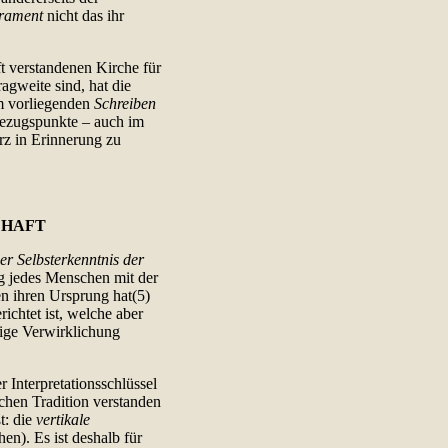
krament
nicht das ihr
 verstandenen Kirche für
agweite sind, hat die
em vorliegenden
Schreiben
Bezugspunkte – auch im
rz in Erinnerung zu
CHAFT
er Selbsterkenntnis der
g jedes Menschen mit der
en ihren Ursprung hat(5)
ichtet ist, welche aber
fige Verwirklichung
er Interpretationsschlüssel
schen Tradition verstanden
: die
vertikale
n). Es ist deshalb für