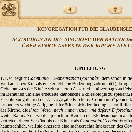
KONGREGATION FÜR DIE GLAUBENSL
SCHREIBEN AN DIE BISCHÖFE DER KATHOLI
ÜBER EINIGE ASPEKTE DER KIRCHE ALS
EINLEITUNG
1. Der Begriff
Communio
– Gemeinschaft
(
koinonía
), dem schon in d
Vatikanischen Konzils eine erhebliche Bedeutung zukommt(1), bringt 
Geheimnisses der Kirche sehr gut zum Ausdruck und vermag zweifelso
im Bemühen um eine erneuerte katholische Ekklesiologie zu spielen(2). I
Erschließung der mit der Aussage „die Kirche ist Communio“ gemeinte
besonders wichtige Aufgabe. Hier öffnet sich der theologischen Refle
der Kirche, die
ihrem Wesen nach immer neuer und tieferer Erforschun
weiter Raum. Nun werden jedoch im Bereich der Ekklesiologie manc
vertreten, deren Verständnis der Kirche als
Communio-Geheimnis
offen
hauptsächlich, weil sie einerseits eine sachgerechte Integration des
Com
Begriffen vom
Volk Gottes
und vom
Leib Christi
vermissen lassen und 