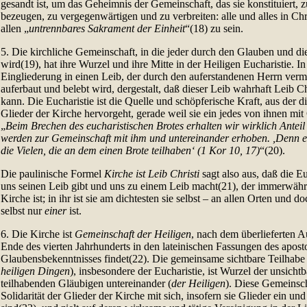
gesandt ist, um das Geheimnis der Gemeinschaft, das sie konstituiert,
bezeugen, zu vergegenwärtigen und zu verbreiten: alle und alles in Chr
allen „
untrennbares Sakrament der Einheit
“(18) zu sein.
5. Die kirchliche Gemeinschaft, in die jeder durch den Glauben und 
wird(19), hat ihre Wurzel und ihre Mitte in der Heiligen Eucharistie. In 
Eingliederung in einen Leib, der durch den auferstandenen Herrn vermit
auferbaut und belebt wird, dergestalt, daß dieser Leib wahrhaft Leib C
kann. Die Eucharistie ist die Quelle und schöpferische Kraft, aus der d
Glieder der Kirche hervorgeht, gerade weil sie ein jedes von ihnen mit C
„
Beim Brechen des eucharistischen Brotes erhalten wir wirklich Antei
werden zur Gemeinschaft mit ihm und untereinander erhoben. ,Denn ein
die Vielen, die an dem einen Brote teilhaben‘ (1 Kor 10, 17)
“(20).
Die paulinische Formel
Kirche ist Leib Christi
sagt also aus, daß die Eu
uns seinen Leib gibt und uns zu einem Leib macht(21), der immerwähr
Kirche ist; in ihr ist sie am dichtesten sie selbst – an allen Orten und d
selbst nur
einer
ist.
6. Die Kirche ist
Gemeinschaft der Heiligen
, nach dem überlieferten Au
Ende des vierten Jahrhunderts in den lateinischen Fassungen des apost
Glaubensbekenntnisses findet(22). Die gemeinsame sichtbare Teilhabe 
heiligen Dingen
), insbesondere der Eucharistie, ist Wurzel der unsich
teilhabenden Gläubigen untereinander (
der Heiligen
). Diese Gemeinscha
Solidarität der Glieder der Kirche mit sich, insofern sie Glieder ein un