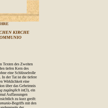
EHRE
SCHEN KIRCHE
 COMMUNIO
en Texten des Zweiten
den tiefen Kern des
hne eine Schlüsselrolle
n der Tat ist die tiefere
n Wirklichkeit eine
xion über das Geheimnis
g zugänglich ist
(3), ein
hmal Auffassungen
sichtlich zu kurz greift:
munio
-Begriffs mit den
andererseits der