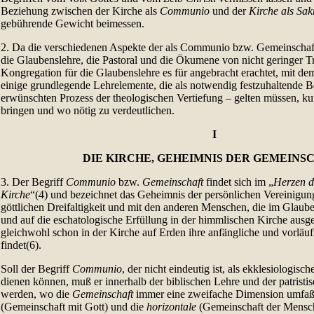
Beziehung zwischen der Kirche als
Communio
und der
Kirche als Sa
gebührende Gewicht beimessen.
2. Da die verschiedenen Aspekte der als Communio bzw. Gemeinschaft
die Glaubenslehre, die Pastoral und die Ökumene von nicht geringer Tr
Kongregation für die Glaubenslehre es für angebracht erachtet, mit d
einige grundlegende Lehrelemente, die als notwendig festzuhaltende 
erwünschten Prozess der theologischen Vertiefung – gelten müssen, ku
bringen und wo nötig zu verdeutlichen.
I
DIE KIRCHE, GEHEIMNIS DER GEMEINS
3. Der Begriff
Communio
bzw.
Gemeinschaft
findet sich im „
Herzen d
Kirche
“(4) und bezeichnet das Geheimnis der persönlichen Vereinigun
göttlichen Dreifaltigkeit und mit den anderen Menschen, die im Glaub
und auf die eschatologische Erfüllung in der himmlischen Kirche ausger
gleichwohl schon in der Kirche auf Erden ihre anfängliche und vorläu
findet(6).
Soll der Begriff
Communio
, der nicht eindeutig ist, als ekklesiologisch
dienen können, muß er innerhalb der biblischen Lehre und der patristi
werden, wo die
Gemeinschaft
immer eine zweifache Dimension umfaßt
(Gemeinschaft mit Gott) und die
horizontale
(Gemeinschaft der Mensche