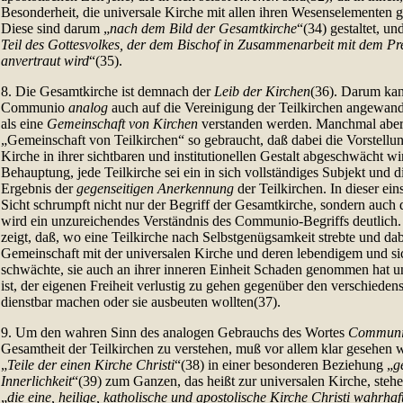
Besonderheit, die universale Kirche mit allen ihren Wesenselementen 
Diese sind darum „
nach dem Bild der Gesamtkirche
“(34) gestaltet, un
Teil des Gottesvolkes, der dem Bischof in Zusammenarbeit mit dem Pr
anvertraut wird
“(35).
8. Die Gesamtkirche ist demnach der
Leib der Kirchen
(36). Darum kan
Communio
analog
auch auf die Vereinigung der Teilkirchen angewan
als eine
Gemeinschaft von Kirchen
verstanden werden. Manchmal aber 
„Gemeinschaft von Teilkirchen“ so gebraucht, daß dabei die Vorstellun
Kirche in ihrer sichtbaren und institutionellen Gestalt abgeschwächt wir
Behauptung, jede Teilkirche sei ein in sich vollständiges Subjekt und 
Ergebnis der
gegenseitigen Anerkennung
der Teilkirchen. In dieser ein
Sicht schrumpft nicht nur der Begriff der Gesamtkirche, sondern auch d
wird ein unzureichendes Verständnis des Communio-Begriffs deutlich.
zeigt, daß, wo eine Teilkirche nach Selbstgenügsamkeit strebte und dabe
Gemeinschaft mit der universalen Kirche und deren lebendigem und s
schwächte, sie auch an ihrer inneren Einheit Schaden genommen hat u
ist, der eigenen Freiheit verlustig zu gehen gegenüber den verschiedens
dienstbar machen oder sie ausbeuten wollten(37).
9. Um den wahren Sinn des analogen Gebrauchs des Wortes
Commun
Gesamtheit der Teilkirchen zu verstehen, muß vor allem klar gesehen w
„
Teile der einen Kirche Christi
“(38) in einer besonderen Beziehung „
g
Innerlichkeit
“(39) zum Ganzen, das heißt zur universalen Kirche, stehen
„
die eine, heilige, katholische und apostolische Kirche Christi wahrhaf