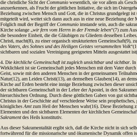
die christliche Sicht der
Communio
wesentlich, sie vor allem als Gesc
anzuerkennen, als Frucht der göttlichen Initiative, die sich im Ostergeh
Beziehung zwischen Mensch und Gott, die in Christus grundgelegt ist
mitgeteilt wird, weitet sich dann auch aus in eine neue Beziehung der
Folglich muß der Begriff der
Communio
imstande sein, auch die sakra
Kirche solange „
wir fern vom Herrn in der Fremde leben
“(7) zum Aus
die besondere Einheit, die die Gläubigen zu Gliedern desselben Leibes
Christi, macht(8), zu einer organisch strukturierten Gemeinschaft(9), zu
des Vaters, des Sohnes und des Heiligen Geistes versammelten Volk
“(1
sichtbaren und sozialen Vereinigung geeigneten Mitteln ausgestattet ist
4. Die
kirchliche Gemeinschaft ist zugleich unsichtbar und sichtbar
. In
Wirklichkeit ist sie Gemeinschaft jedes Menschen mit dem Vater durch
Geist, sowie mit den anderen Menschen in der gemeinsamen Teilnahme
Natur(12), am Leiden Christi(13), an demselben Glauben(14), an demse
Kirche auf Erden besteht eine innige Beziehung zwischen dieser unsi
der sichtbaren Gemeinschaft in der Lehre der Apostel, in den Sakramen
hierarchischen Ordnung. Durch diese göttlichen Gaben von gut sichtba
Christus in der Geschichte auf verschiedene Weise sein prophetisches, 
königliches
Amt
zum Heil der Menschen wahr(16). Diese Beziehung z
Elementen und den sichtbaren Elementen der kirchlichen Gemeinschaft i
Sakrament
des Heils konstitutiv.
Aus dieser Sakramentalität ergibt sich, daß die Kirche nicht in sich sel
fortwährend für die missionarische und ökumenische Dynamik offen ist,