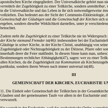
apostolischen Kirche eingegliedert. Der Universalkirche gehört man n
vermittels
der Zugehörigkeit zu einer Teilkirche, sondern
unmittelbar
,
in die Universalkirche und das Leben in ihr sich notwendigerweise
inn
vollziehen. Das bedeutet aus der Sicht der Communio-Ekklesiologie, d
Gemeinschaft der Gläubigen
und die
Gemeinschaft der Kirchen
sich n
ergeben, sondern dieselbe Wirklichkeit darstellen, unter je verschiede
betrachtet.
Zudem steht die
Zugehörigkeit
zu einer Teilkirche nie im Widerspruch
der Kirche niemand Fremder ist(46)
: insbesondere bei der Eucharistief
Gläubige in
seiner
Kirche, in der Kirche Christi, unabhängig von seine
Zugehörigkeit oder Nichtzugehörigkeit zu der Diözese, Pfarre oder son
innerhalb derer die Feier stattfindet. In diesem Sinne kann man, unbe
Bestimmungen rechtlicher Abhängigkeit(47), sagen: wer zu einer Teilki
allen Kirchen, da die Zugehörigkeit zur
Kommunion
als Kirchenzugehö
partikular, sondern ihrem Wesen nach immer universal ist(48).
III
GEMEINSCHAFT DER KIRCHEN, EUCHARISTIE U
11. Die Einheit oder Gemeinschaft der Teilkirchen in der Gesamtkirche
Glauben und der gemeinsamen Taufe vor allem in der Eucharistie und
verwurzelt.
Sie wurzelt in der Eucharistie, weil das eucharistische Opfer, wennglei