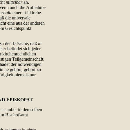
icht
mittelbar
an,
 wenn auch die Aufnahme
erhalb
einer Teilkirche
aß die universale
icht eine aus der anderen
nem Gesichtspunkt
 zu der Tatsache, daß
in
eier befindet sich jeder
r kirchenrechtlichen
stigen Teilgemeinschaft,
schadet der notwendigen
rche gehört, gehört zu
rigkeit niemals nur
ND EPISKOPAT
 ist auber in demselben
 im Bischofsamt
ch es immer in einer