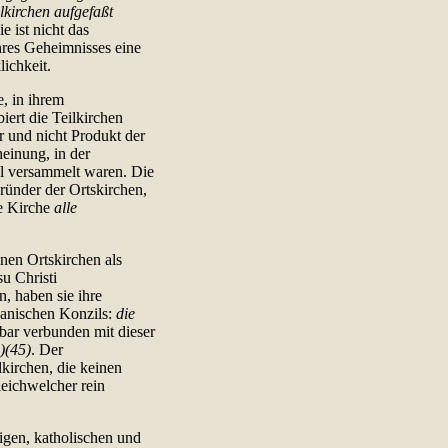
lkirchen aufgefaßt
ie ist nicht das
hres Geheimnisses eine
ichkeit.
e, in ihrem
iert die Teilkirchen
er und nicht Produkt der
heinung, in der
l versammelt waren. Die
ründer der Ortskirchen,
e Kirche
alle
enen Ortskirchen als
u Christi
, haben sie ihre
ikanischen Konzils:
die
bar verbunden mit dieser
)(45)
. Der
kirchen, die keinen
leichwelcher rein
ligen, katholischen und