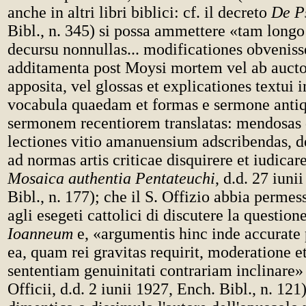
anche in altri libri biblici: cf. il decreto
De P
Bibl., n. 345) si possa ammettere «tam long
decursu nonnullas... modificationes obvenisse
additamenta post Moysi mortem vel ab aucto
apposita, vel glossas et explicationes textui i
vocabula quaedam et formas e sermone antiq
sermonem recentiorem translatas: mendosa
lectiones vitio amanuensium adscribendas, de
ad normas artis criticae disquirere et iudica
Mosaica authentia Pentateuchi
, d.d. 27 iuni
Bibl., n. 177); che il S. Offizio abbia perme
agli esegeti cattolici di discutere la question
Ioanneum
e, «argumentis hinc inde accurate
ea, quam rei gravitas requirit, moderatione e
sententiam genuinitati contrariam inclinare»
Officii, d.d. 2 iunii 1927, Ench. Bibl., n. 121