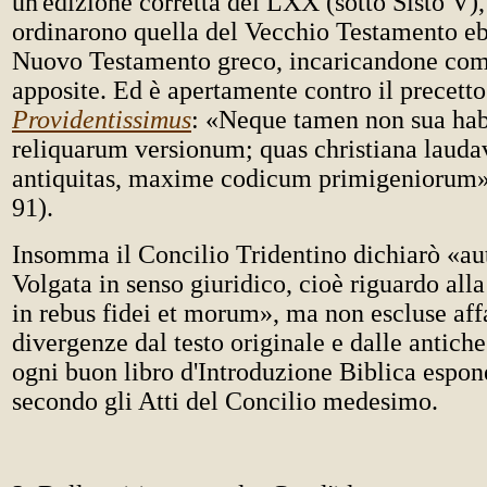
un'edizione corretta dei LXX (sotto Sisto V),
ordinarono quella del Vecchio Testamento eb
Nuovo Testamento greco, incaricandone com
apposite. Ed è apertamente contro il precetto
Providentissimus
: «Neque tamen non sua habe
reliquarum versionum; quas christiana lauda
antiquitas, maxime codicum primigeniorum» 
91).
Insomma il Concilio Tridentino dichiarò «au
Volgata in senso giuridico, cioè riguardo alla
in rebus fidei et morum», ma non escluse affa
divergenze dal testo originale e dalle antich
ogni buon libro d'Introduzione Biblica espo
secondo gli Atti del Concilio medesimo.