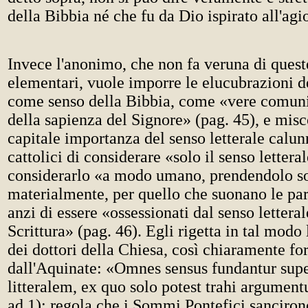
della Bibbia né che fu da Dio ispirato all'agi
Invece l'anonimo, che non fa veruna di quest
elementari, vuole imporre le elucubrazioni de
come senso della Bibbia, come «vere comunio
della sapienza del Signore» (pag. 45), e mis
capitale importanza del senso letterale calunn
cattolici di considerare «solo il senso letteral
considerarlo «a modo umano, prendendolo s
materialmente, per quello che suonano le par
anzi di essere «ossessionati dal senso letteral
Scrittura» (pag. 46). Egli rigetta in tal modo 
dei dottori della Chiesa, così chiaramente f
dall'Aquinate: «Omnes sensus fundantur supe
litteralem, ex quo solo potest trahi argument
ad 1); regola che i Sommi Pontefici sanciro