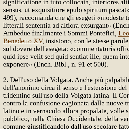
significatione in tuto collocata, interiores al
sensus, ut exquisitiore epulo spiritum pascat»
499), raccomanda che gli esegeti «modeste 
litterali sententia ad altiora exsurgant» (Ench
Ambedue finalmente i Sommi Pontefici,
Leo
Benedetto XV
, insistono, con le stesse parol
sul dovere dell'esegeta: «commentatoris offi
quid ipse velit sed quid sentiat ille, quem int
exponere» (Ench. Bibl., n. 91 et 500).
2. Dell'uso della Volgata. Anche più palpabile
dell'anonimo circa il senso e l'estensione del
tridentino sull'uso della Volgata latina. Il Co
contro la confusione cagionata dalle nuove t
latino e in vernacolo allora propalate, volle s
pubblico, nella Chiesa Occidentale, della ver
comune giustificandolo dall'uso secolare fat