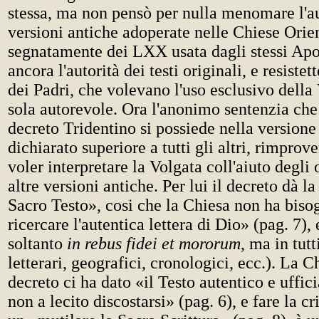
stessa, ma non pensò per nulla menomare l'au
versioni antiche adoperate nelle Chiese Orien
segnatamente dei LXX usata dagli stessi Apo
ancora l'autorità dei testi originali, e resistet
dei Padri, che volevano l'uso esclusivo dell
sola autorevole. Ora l'anonimo sentenzia che 
decreto Tridentino si possiede nella versione 
dichiarato superiore a tutti gli altri, rimprove
voler interpretare la Volgata coll'aiuto degli 
altre versioni antiche. Per lui il decreto dà l
Sacro Testo», cosi che la Chiesa non ha biso
ricercare l'autentica lettera di Dio» (pag. 7),
soltanto
in rebus fidei et mororum
, ma in tutt
letterari, geografici, cronologici, ecc.). La 
decreto ci ha dato «il Testo autentico e uffici
non a lecito discostarsi» (pag. 6), e fare la cr