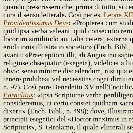
quando prescrissero che, prima di tutto, si c
cura il senso letterale. Così per es.
Leone XII
Providentissimus Deus
: «Propterea cum stud
quid ipsa verba valeant, quid consecutio reru
locorum similitudo aut talia cetera, externa
eruditionis illustratio societur» (Ench. Bibl., 
avanti: «Praeceptioni illi, ab Augustino sapie
religiose obsequatur (exegeta), videlicet a litt
obvio sensu minime discedendum, nisi qua e
tenere prohibeat vel necessitas cogat dimitte
n. 97). Così pure Benedetto XV nell'Encicli
Paraclitus
: «Ipsa Scripturae verba perdiligen
consideremus, ut certo constet quidnam sacer
dixerit» (Ench. Bibl., n. 498); dove, illustran
principii esegetici del «Doctor maximus in 
Scripturis», S. Girolamo, il quale «litterali s