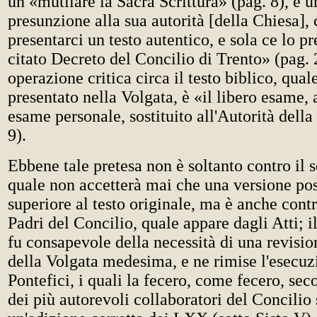
un «mutilare la Sacra Scrittura» (pag. 8), è u
presunzione alla sua autorità [della Chiesa],
presentarci un testo autentico, e sola ce lo pr
citato Decreto del Concilio di Trento» (pag. 
operazione critica circa il testo biblico, qual
presentato nella Volgata, è «il libero esame, a
esame personale, sostituito all'Autorità della
9).
Ebbene tale pretesa non è soltanto contro il 
quale non accetterà mai che una versione pos
superiore al testo originale, ma è anche cont
Padri del Concilio, quale appare dagli Atti; i
fu consapevole della necessità di una revisio
della Volgata medesima, e ne rimise l'esecu
Pontefici, i quali la fecero, come fecero, se
dei più autorevoli collaboratori del Concilio 