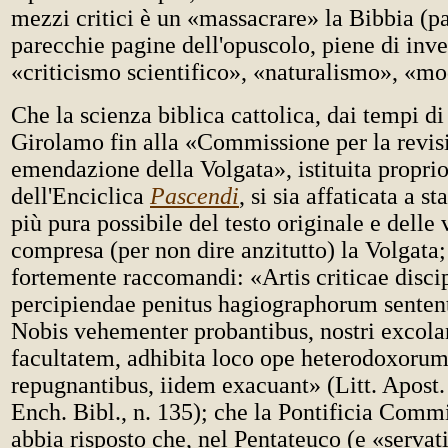
mezzi critici è un «massacrare» la Bibbia (pag
parecchie pagine dell'opuscolo, piene di invet
«criticismo scientifico», «naturalismo», «m
Che la scienza biblica cattolica, dai tempi di
Girolamo fin alla «Commissione per la revis
emendazione della Volgata», istituita propri
dell'Enciclica
Pascendi
, si sia affaticata a s
più pura possibile del testo originale e delle 
compresa (per non dire anzitutto) la Volgata
fortemente raccomandi: «Artis criticae disci
percipiendae penitus hagiographorum sentent
Nobis vehementer probantibus, nostri excol
facultatem, adhibita loco ope heterodoxoru
repugnantibus, iidem exacuant» (Litt. Apost
Ench. Bibl., n. 135); che la Pontificia Comm
abbia risposto che, nel Pentateuco (e «servat