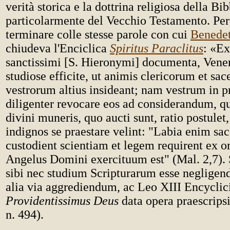
verità storica e la dottrina religiosa della Bib
particolarmente del Vecchio Testamento. Per
terminare colle stesse parole con cui
Benede
chiudeva l'Enciclica
Spiritus Paraclitus
: «E
sanctissimi [S. Hieronymi] documenta, Vener
studiose efficite, ut animis clericorum et sa
vestrorum altius insideant; nam vestrum in p
diligenter revocare eos ad considerandum, qu
divini muneris, quo aucti sunt, ratio postulet,
indignos se praestare velint: "Labia enim sac
custodient scientiam et legem requirent ex or
Angelus Domini exercituum est" (Mal. 2,7). S
sibi nec studium Scripturarum esse negligen
alia via aggrediendum, ac Leo XIII Encyclici
Providentissimus Deus
data opera praescripsi
n. 494).