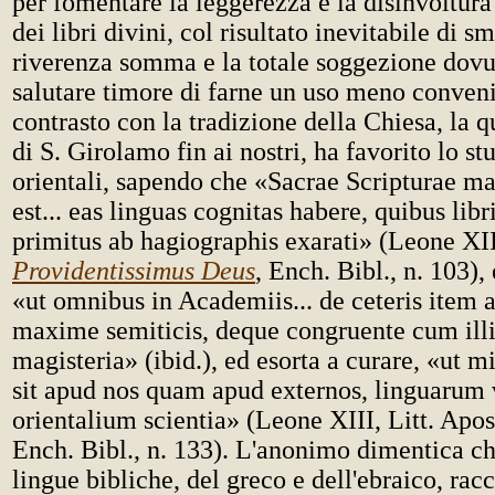
per fomentare la leggerezza e la disinvoltura
dei libri divini, col risultato inevitabile di s
riverenza somma e la totale soggezione dovut
salutare timore di farne un uso meno conveni
contrasto con la tradizione della Chiesa, la q
di S. Girolamo fin ai nostri, ha favorito lo st
orientali, sapendo che «Sacrae Scripturae ma
est... eas linguas cognitas habere, quibus libr
primitus ab hagiographis exarati» (Leone XII
Providentissimus Deus
, Ench. Bibl., n. 103)
«ut omnibus in Academiis... de ceteris item a
maxime semiticis, deque congruente cum illis
magisteria» (ibid.), ed esorta a curare, «ut m
sit apud nos quam apud externos, linguarum
orientalium scientia» (Leone XIII, Litt. Apos
Ench. Bibl., n. 133). L'anonimo dimentica ch
lingue bibliche, del greco e dell'ebraico, ra