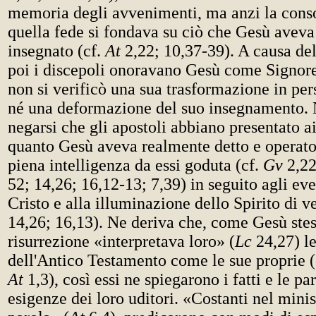
memoria degli avvenimenti, ma anzi la cons
quella fede si fondava su ciò che Gesù aveva 
insegnato (cf.
At
2,22; 10,37-39). A causa del
poi i discepoli onoravano Gesù come Signore 
non si verificò una sua trasformazione in pe
né una deformazione del suo insegnamento. N
negarsi che gli apostoli abbiano presentato ai
quanto Gesù aveva realmente detto e operato
piena intelligenza da essi goduta (cf.
Gv
2,22
52; 14,26; 16,12-13; 7,39) in seguito agli eve
Cristo e alla illuminazione dello Spirito di ve
14,26; 16,13). Ne deriva che, come Gesù stes
risurrezione «interpretava loro» (
Lc
24,27) le
dell'Antico Testamento come le sue proprie 
At
1,3), così essi ne spiegarono i fatti e le p
esigenze dei loro uditori. «Costanti nel minis