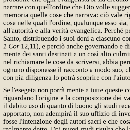
narrare con quell'ordine che Dio volle sugger
memoria quelle cose che narrava: ciò vale ri
cose nelle quali l'ordine, qualunque esso sia, 
all'autorità e alla verità evangelica. Perché p
Santo, distribuendo i suoi doni a ciascuno co
1 Cor
12,11), e perciò anche governando e di
mente dei santi destinati a un così alto culmi
nel richiamare le cose da scriversi, abbia pe
ognuno disponesse il racconto a modo suo, c
con pia diligenza lo potrà scoprire con l'aiuto
Se l'esegeta non porrà mente a tutte queste c
riguardano l'origine e la composizione dei va
il debito uso di quanto di buono gli studi rec
apportato, non adempirà il suo uffizio di inv
fosse l'intenzione degli autori sacri e che co
realmente detto. Dai nuovi studi risulta che l