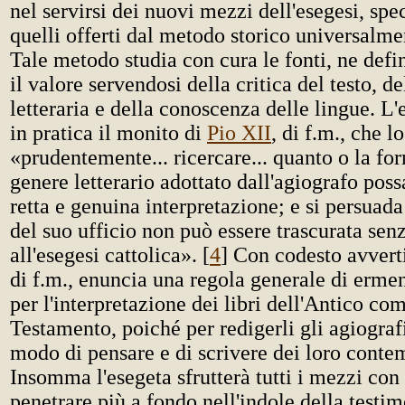
nel servirsi dei nuovi mezzi dell'esegesi, spe
quelli offerti dal metodo storico universalme
Tale metodo studia con cura le fonti, ne defin
il valore servendosi della critica del testo, de
letteraria e della conoscenza delle lingue. L
in pratica il monito di
Pio XII
, di f.m., che l
«prudentemente... ricercare... quanto o la for
genere letterario adottato dall'agiografo poss
retta e genuina interpretazione; e si persuada
del suo ufficio non può essere trascurata sen
all'esegesi cattolica». [
4
] Con codesto avver
di f.m., enuncia una regola generale di ermen
per l'interpretazione dei libri dell'Antico c
Testamento, poiché per redigerli gli agiograf
modo di pensare e di scrivere dei loro conte
Insomma l'esegeta sfrutterà tutti i mezzi con 
penetrare più a fondo nell'indole della testi