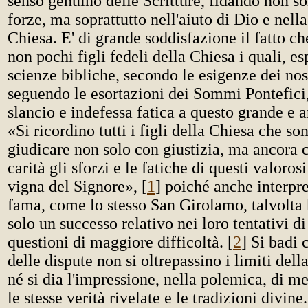
senso genuino delle Scritture, fidando non so
forze, ma soprattutto nell'aiuto di Dio e nella
Chiesa. E' di grande soddisfazione il fatto ch
non pochi figli fedeli della Chiesa i quali, es
scienze bibliche, secondo le esigenze dei nos
seguendo le esortazioni dei Sommi Pontefici
slancio e indefessa fatica a questo grande e 
«Si ricordino tutti i figli della Chiesa che so
giudicare non solo con giustizia, ma ancor
carità gli sforzi e le fatiche di questi valoros
vigna del Signore», [
1
] poiché anche interpre
fama, come lo stesso San Girolamo, talvolta
solo un successo relativo nei loro tentativi di
questioni di maggiore difficoltà. [
2
] Si badi 
delle dispute non si oltrepassino i limiti dell
né si dia l'impressione, nella polemica, di m
le stesse verità rivelate e le tradizioni divin