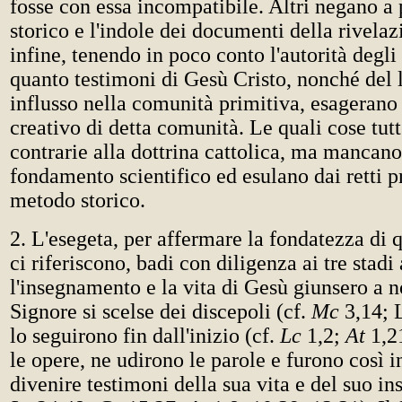
fosse con essa incompatibile. Altri negano a p
storico e l'indole dei documenti della rivelazi
infine, tenendo in poco conto l'autorità degli 
quanto testimoni di Gesù Cristo, nonché del l
influsso nella comunità primitiva, esagerano 
creativo di detta comunità. Le quali cose tut
contrarie alla dottrina cattolica, ma mancano 
fondamento scientifico ed esulano dai retti p
metodo storico.
2. L'esegeta, per affermare la fondatezza di 
ci riferiscono, badi con diligenza ai tre stadi 
l'insegnamento e la vita di Gesù giunsero a n
Signore si scelse dei discepoli (cf.
Mc
3,14; L
lo seguirono fin dall'inizio (cf.
Lc
1,2;
At
1,21
le opere, ne udirono le parole e furono così i
divenire testimoni della sua vita e del suo i