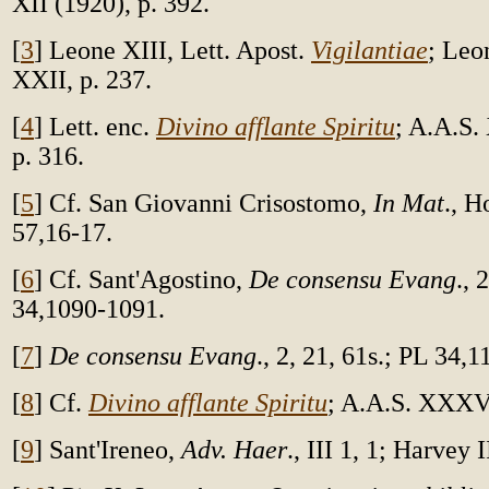
XII (1920), p. 392.
[
3
] Leone XIII, Lett. Apost.
Vigilantiae
; Leo
XXII, p. 237.
[
4
] Lett. enc.
Divino afflante Spiritu
; A.A.S
p. 316.
[
5
] Cf. San Giovanni Crisostomo,
In Mat
., H
57,16-17.
[
6
] Cf. Sant'Agostino,
De consensu Evang
., 
34,1090-1091.
[
7
]
De consensu Evang
., 2, 21, 61s.; PL 34,1
[
8
] Cf.
Divino afflante Spiritu
; A.A.S. XXXV 
[
9
] Sant'Ireneo,
Adv. Haer
., III 1, 1; Harvey 