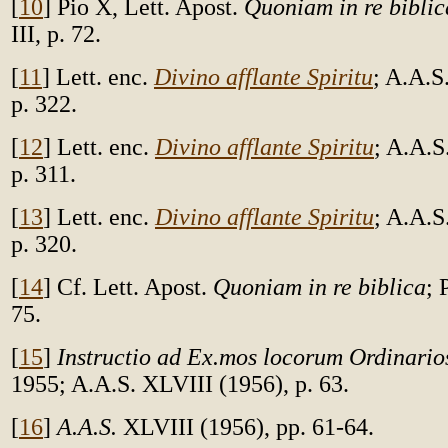
[
10
] Pio X, Lett. Apost.
Quoniam in re biblic
III, p. 72.
[
11
] Lett. enc.
Divino afflante Spiritu
; A.A.
p. 322.
[
12
] Lett. enc.
Divino afflante Spiritu
; A.A.
p. 311.
[
13
] Lett. enc.
Divino afflante Spiritu
; A.A.
p. 320.
[
14
] Cf. Lett. Apost.
Quoniam in re biblica
; 
75.
[
15
]
Instructio ad Ex.mos locorum Ordinarios
1955; A.A.S. XLVIII (1956), p. 63.
[
16
]
A.A.S.
XLVIII (1956), pp. 61-64.