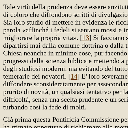
Tale virtù della prudenza deve essere anzitutt
di coloro che diffondono scritti di divulgazio
Sia loro studio di mettere in evidenza le ricc
parola «affinché i fedeli si sentano mossi e i
migliorare la propria vita». [
13
] Si facciano 
dipartirsi mai dalla comune dottrina o dalla 
Chiesa neanche in minime cose, pur facendo 
progressi della scienza biblica e mettendo a pr
degli studiosi moderni, ma evitando del tutto
temerarie dei novatori. [
14
] E' loro severame
diffondere sconsideratamente per assecondar
prurito di novità, un qualsiasi tentativo per l
difficoltà, senza una scelta prudente e un se
turbando così la fede di molti.
Già prima questa Pontificia Commissione per 
ha stimato opportuno di richiamare alla mem