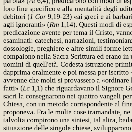
parola» (
At
6,4), predicarono con modi di esp
loro fine specifico e alla mentalità degli udi
debitori (
1 Cor
9,19-23) «ai greci e ai barbari
agli ignoranti» (
Rm
1,14). Questi modi di esp
predicazione avente per tema il Cristo, vann
esaminati: catechesi, narrazioni, testimonianz
dossologie, preghiere e altre simili forme let
compaiono nella Sacra Scrittura ed erano in u
uomini di quell'età. Codesta istruzione primit
dapprima oralmente e poi messa per iscritto - 
avvenne che molti si provassero a «ordinare 
fatti» (
Lc
1,1) che riguardavano il Signore Ge
sacri la consegnarono nei quattro vangeli per
Chiesa, con un metodo corrispondente al fin
proponeva. Fra le molte cose tramandate, ne 
talvolta compirono una sintesi, tal altra, bad
situazione delle singole chiese, svilupparono