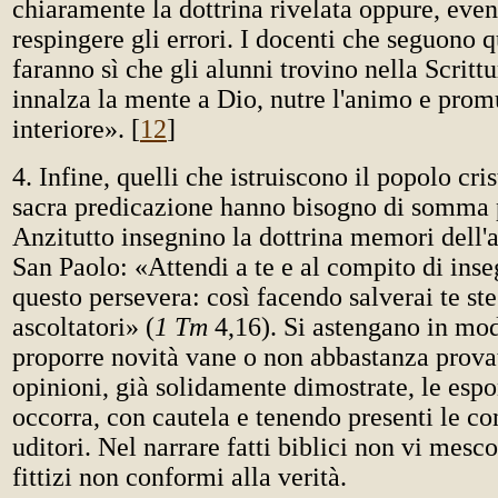
chiaramente la dottrina rivelata oppure, eve
respingere gli errori. I docenti che seguono 
faranno sì che gli alunni trovino nella Scritt
innalza la mente a Dio, nutre l'animo e prom
interiore». [
12
]
4. Infine, quelli che istruiscono il popolo cri
sacra predicazione hanno bisogno di somma 
Anzitutto insegnino la dottrina memori del
San Paolo: «Attendi a te e al compito di inse
questo persevera: così facendo salverai te ste
ascoltatori» (
1 Tm
4,16). Si astengano in mod
proporre novità vane o non abbastanza prov
opinioni, già solidamente dimostrate, le esp
occorra, con cautela e tenendo presenti le co
uditori. Nel narrare fatti biblici non vi mesco
fittizi non conformi alla verità.