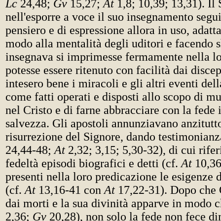
Lc
24,48;
Gv
15,27;
At
1,8; 10,39; 13,31). Il
nell'esporre a voce il suo insegnamento segu
pensiero e di espressione allora in uso, adatt
modo alla mentalità degli uditori e facendo s
insegnava si imprimesse fermamente nella l
potesse essere ritenuto con facilità dai discep
intesero bene i miracoli e gli altri eventi del
come fatti operati e disposti allo scopo di m
nel Cristo e di farne abbracciare con la fede 
salvezza. Gli apostoli annunziavano anzitutto
risurrezione del Signore, dando testimonianz
24,44-48;
At
2,32; 3,15; 5,30-32), di cui rife
fedeltà episodi biografici e detti (cf.
At
10,36
presenti nella loro predicazione le esigenze d
(cf.
At
13,16-41 con
At
17,22-31). Dopo che G
dai morti e la sua divinità apparve in modo c
2,36;
Gv
20,28), non solo la fede non fece di