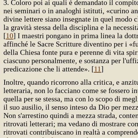
3. Coloro poi ai quali è demandato il compit
nei seminari o in analoghi istituti, «curino anz
divine lettere siano insegnate in quel modo 
la gravità stessa della disciplina e la necessi
[
10
] I maestri pongano in prima linea la dott
affinché le Sacre Scritture diventino per i «f
della Chiesa fonte pura e perenne di vita spir
ciascuno personalmente, e sostanza per l'uffi
predicazione che li attende». [
11
]
Inoltre, quando ricorrono alla critica, e anzitu
letteraria, non lo facciano come se fossero in
quella per se stessa, ma con lo scopo di megl
il suo ausilio, il senso inteso da Dio per mez
Non s'arrestino quindi a mezza strada, conten
ritrovati letterari; ma vedano di mostrare co
ritrovati contribuiscano in realtà a compren