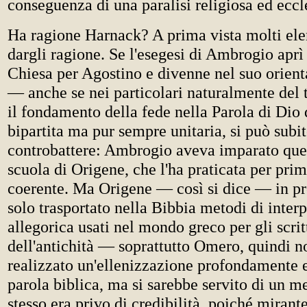
conseguenza di una paralisi religiosa ed eccle
Ha ragione Harnack? A prima vista molti el
dargli ragione. Se l'esegesi di Ambrogio aprì 
Chiesa per Agostino e divenne nel suo orien
— anche se nei particolari naturalmente del 
il fondamento della fede nella Parola di Dio 
bipartita ma pur sempre unitaria, si può subit
controbattere: Ambrogio aveva imparato ques
scuola di Origene, che l'ha praticata per pr
coerente. Ma Origene — così si dice — in p
solo trasportato nella Bibbia metodi di inter
allegorica usati nel mondo greco per gli scritt
dell'antichità — soprattutto Omero, quindi n
realizzato un'ellenizzazione profondamente e
parola biblica, ma si sarebbe servito di un m
stesso era privo di credibilità, poiché mirante