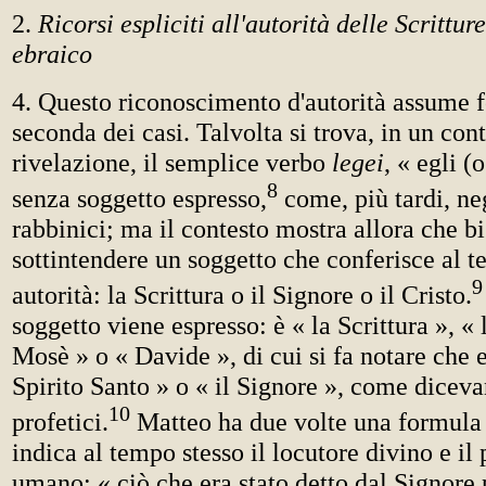
2.
Ricorsi espliciti all'autorità delle Scrittur
ebraico
4. Questo riconoscimento d'autorità assume f
seconda dei casi. Talvolta si trova, in un cont
rivelazione, il semplice verbo
legei
, « egli (
8
senza soggetto espresso,
come, più tardi, neg
rabbinici; ma il contesto mostra allora che b
sottintendere un soggetto che conferisce al t
9
autorità: la Scrittura o il Signore o il Cristo.
soggetto viene espresso: è « la Scrittura », «
Mosè » o « Davide », di cui si fa notare che e
Spirito Santo » o « il Signore », come diceva
10
profetici.
Matteo ha due volte una formula
indica al tempo stesso il locutore divino e il
umano: « ciò che era stato detto dal Signore