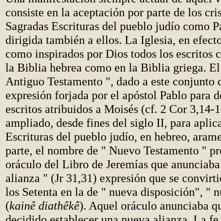
consiste en la aceptación por parte de los cri
Sagradas Escrituras del pueblo judío como P
dirigida también a ellos. La Iglesia, en efect
como inspirados por Dios todos los escritos 
la Biblia hebrea como en la Biblia griega. E
Antiguo Testamento ", dado a este conjunto d
expresión forjada por el apóstol Pablo para d
escritos atribuidos a Moisés (cf. 2 Cor 3,14-1
ampliado, desde fines del siglo II, para aplica
Escrituras del pueblo judío, en hebreo, arame
parte, el nombre de " Nuevo Testamento " pr
oráculo del Libro de Jeremías que anunciaba
alianza " (Jr 31,31) expresión que se convirti
los Setenta en la de " nueva disposición", " 
(
kainê diathêkê
). Aquel oráculo anunciaba q
decidido establecer una nueva alianza. La fe 