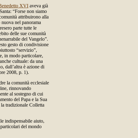
Benedetto XVI
aveva già
a Santa: “Forse non siamo
comunità attribuirono alla
tto nuova nel panorama
resero parte tutte le
ebito delle sue comunità
nenarrabile del Vangelo”.
esto gesto di condivisione
iuttosto “servizio”,
, in modo particolare,
 anche cultuale: da una
o, dall’altra è azione di
bre 2008, p. 1).
re la comunità ecclesiale
udine, rinnovando
mente al sostegno di cui
iamento del Papa e la Sua
a tradizionale Colletta
ale indispensabile aiuto,
 particolari del mondo