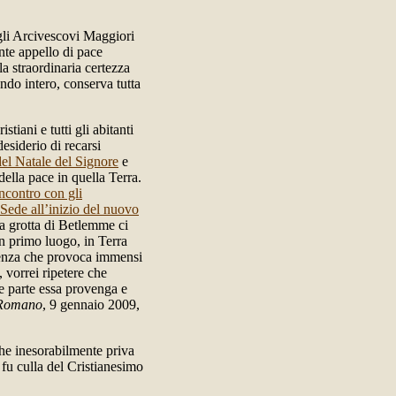
e gli Arcivescovi Maggiori
nte appello di pace
la straordinaria certezza
ndo intero, conserva tutta
stiani e tutti gli abitanti
desiderio di recarsi
del Natale del Signore
e
 della pace in quella Terra.
incontro con gli
 Sede all’inizio del nuovo
ra grotta di Betlemme ci
n primo luogo, in Terra
olenza che provoca immensi
 vorrei ripetere che
e parte essa provenga e
 Romano
, 9 gennaio 2009,
che inesorabilmente priva
e fu culla del Cristianesimo