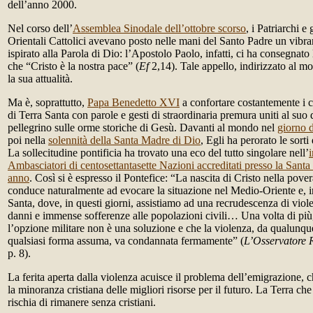
dell’anno 2000.
Nel corso dell’
Assemblea Sinodale dell’ottobre scorso
, i Patriarchi 
Orientali Cattolici avevano posto nelle mani del Santo Padre un vibra
ispirato alla Parola di Dio: l’Apostolo Paolo, infatti, ci ha consegnato 
che “Cristo è la nostra pace” (
Ef
2,14). Tale appello, indirizzato al mo
la sua attualità.
Ma è, soprattutto,
Papa Benedetto XVI
a confortare costantemente i cri
di Terra Santa con parole e gesti di straordinaria premura uniti al suo 
pellegrino sulle orme storiche di Gesù. Davanti al mondo nel
giorno 
poi nella
solennità della Santa Madre di Dio
, Egli ha perorato le sorti
La sollecitudine pontificia ha trovato una eco del tutto singolare nell’
Ambasciatori di centosettantasette Nazioni accreditati presso la Santa
anno
. Così si è espresso il Pontefice: “La nascita di Cristo nella pove
conduce naturalmente ad evocare la situazione nel Medio-Oriente e, i
Santa, dove, in questi giorni, assistiamo ad una recrudescenza di vi
danni e immense sofferenze alle popolazioni civili… Una volta di più,
l’opzione militare non è una soluzione e che la violenza, da qualunqu
qualsiasi forma assuma, va condannata fermamente” (
L’Osservatore
p. 8).
La ferita aperta dalla violenza acuisce il problema dell’emigrazione, 
la minoranza cristiana delle migliori risorse per il futuro. La Terra ch
rischia di rimanere senza cristiani.