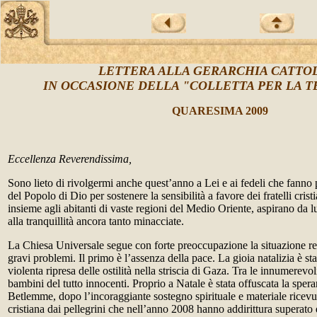
LETTERA ALLA GERARCHIA CATTO
IN OCCASIONE DELLA "COLLETTA PER LA T
QUARESIMA 2009
Eccellenza Reverendissima,
Sono lieto di rivolgermi anche quest’anno a Lei e ai fedeli che fanno 
del Popolo di Dio per sostenere la sensibilità a favore dei fratelli cristi
insieme agli abitanti di vaste regioni del Medio Oriente, aspirano da 
alla tranquillità ancora tanto minacciate.
La Chiesa Universale segue con forte preoccupazione la situazione res
gravi problemi. Il primo è l’assenza della pace. La gioia natalizia è stata
violenta ripresa delle ostilità nella striscia di Gaza. Tra le innumerevo
bambini del tutto innocenti. Proprio a Natale è stata offuscata
la sper
Betlemme, dopo l’incoraggiante sostegno spirituale e materiale ricev
cristiana dai pellegrini che nell’anno 2008 hanno addirittura superato 