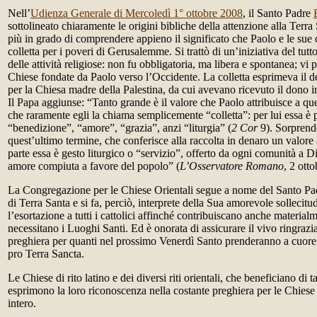
Nell’
Udienza Generale di Mercoledì 1° ottobre 2008
, il Santo Padre
sottolineato chiaramente le origini bibliche della attenzione alla Terr
più in grado di comprendere appieno il significato che Paolo e le sue 
colletta per i poveri di Gerusalemme. Si trattò di un’iniziativa del tu
delle attività religiose: non fu obbligatoria, ma libera e spontanea; vi p
Chiese fondate da Paolo verso l’Occidente. La colletta esprimeva il d
per la Chiesa madre della Palestina, da cui avevano ricevuto il dono i
Il Papa aggiunse: “Tanto grande è il valore che Paolo attribuisce a qu
che raramente egli la chiama semplicemente “colletta”: per lui essa è p
“benedizione”, “amore”, “grazia”, anzi “liturgia” (
2 Cor
9). Sorprende
quest’ultimo termine, che conferisce alla raccolta in denaro un valore
parte essa è gesto liturgico o “servizio”, offerto da ogni comunità a Di
amore compiuta a favore del popolo” (
L’Osservatore Romano
, 2 otto
La Congregazione per le Chiese Orientali segue a nome del Santo Pad
di Terra Santa e si fa, perciò, interprete della Sua amorevole sollecit
l’esortazione a tutti i cattolici affinché contribuiscano anche material
necessitano i Luoghi Santi. Ed è onorata di assicurare il vivo ringraz
preghiera per quanti nel prossimo Venerdì Santo prenderanno a cuore l
pro Terra Sancta.
Le Chiese di rito latino e dei diversi riti orientali, che beneficiano di t
esprimono la loro riconoscenza nella costante preghiera per le Chiese
intero.