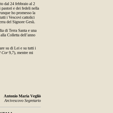
o dal 24 febbraio al 2
pastori e dei fedeli nella
 Ovunque ho promesso la
tti i Vescovi cattolici
erra del Signore Gesù.
ia di Terra Santa e una
alla Colletta dell’anno
e su di Lei e su tutti i
2 Cor
9,7), mentre mi
Antonio Maria Vegliò
Arcivescovo Segretario