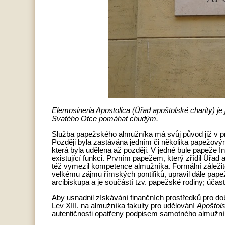
Elemosineria Apostolica (Úřad apoštolské charity) je
Svatého Otce pomáhat chudým.
Služba papežského almužníka má svůj původ již v pr
Později byla zastávána jedním či několika papežovými
která byla udělena až později. V jedné bule papeže In
existující funkci. Prvním papežem, který zřídil Úřad 
též vymezil kompetence almužníka. Formální záležitos
velkému zájmu římských pontifiků, upravil dále pape
arcibiskupa a je součástí tzv. papežské rodiny; účas
Aby usnadnil získávání finančních prostředků pro do
Lev XIII. na almužníka fakulty pro udělování
Apoštol
autentičnosti opatřeny podpisem samotného almužník