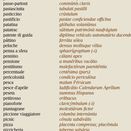
passe-partout
commūnis clavis
pastasciutta
tubulati pastilli
pasticcino
crústulum
pastificio
pastae conficiendae officīna
patatina
glóbulus solaniānus
patatrac
súbitum patrimónii naufrágium
patente di guida
dipl
ōma vehículo automatário ducend
páttino
ferrāta sólea
peluche
densus mollisque villus
penna a sfera
sphaerígraphum (-i)
pennino
cálami apex
pensione
a munéribus vacátio
pentitismo
malefact
ōrum paeniténtia
percentuale
centésima (pars)
pericolosità
condício pericul
ōsa
pesca
malum Pérsicum
pesce d'aprile
ludificátio Calendarum Aprílium
peseta
nummus Hispanus
pettirosso
eríthacus
pianoforte
clavicýmbalum (-i)
piantagrane
molestiārum fictor
piccione viaggiatore
columba internúntia
picnic
cénula subdivālis
pizza
placenta compressa; placéntula
pizzicheria
taberna salsária