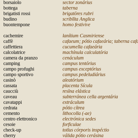
borsaiolo
sector zonárius
bottega
taberna
brigatisti rossi
brigat
ōres rubri
budino
scribl
īta Anglica
buontempone
homo fest
ivive
c
achemire
lanítium Casmiriense
caffè
cafaeum; pótio cafaeária; taberna caf
caffettiera
cucum
ella cafaeária
calcolatrice
machínula calculatória
camera da pranzo
cenáculum
camping
campus tentórius
campo profughi
campus exceptórius
campo sportivo
campus pedeludiárius
casinò
aleatórium
cassata
placenta Sícula
caucciù
res
īna elástica
caveau
subterránea cella argentária
cavatappi
extráculum
cedrata
pótio cítrea
cemento
lithocolla (-ae)
centro elettronico
electrónica sedes
cesoie
forficulae
check-up
tot
īus córporis inspéctio
cherry
válida pótio cerásina