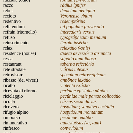
razzo
rádius ígnifer
rebus
depictum aenigma
recioto
Veronense vinum
redentivo
redemptórius
referendum
ad pópulum provocátio
refrain (ritornello)
intercalaris versus
refuso
typográphicum mendum
reinserimento
iterata insértio
relax
relaxátio (-onis)
residence (house)
diaeta deversória disiuncta
ressa
stipátio tumultu
ōsa
restaurant
taberna refectória
rete stradale
viárius intextus
retrovisore
spéculum retroscópicum
ribasso (dei viveri)
ann
ōnae laxátio
ricatto
violenta exáctio
ricevuta di ritorno
perlatae epístulae núntius
riciclaggio
pecúniae male partae collocátio
ricotta
cáseus secundárius
ricovero
hospítium; sanatīva custódia
rifugio alpino
hospitíolum montanum
rimborso
pecúniae reddítio
rimunerativo
quaestu
ōsus (-a, -um)
rinfresco
convivíolum