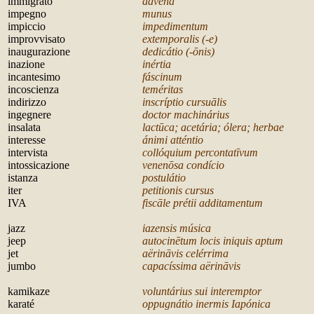
immigrato
ádvena
impegno
munus
impiccio
impedimentum
improvvisato
extemporalis (-e)
inaugurazione
dedicátio (-ōnis)
inazione
inértia
incantesimo
fáscinum
incoscienza
teméritas
indirizzo
inscríptio cursuālis
ingegnere
doctor machinárius
insalata
lactūca; acetária; ólera; herbae
interesse
ánimi atténtio
intervista
collóquium percontatīvum
intossicazione
venenōsa condício
istanza
postulátio
iter
petitionis cursus
IVA
fiscāle prétii additamentum
j
azz
iazensis música
jeep
autocinētum locis iniquis aptum
jet
aërināvis celérrima
jumbo
capacíssima aërināvis
k
amikaze
voluntárius sui interemptor
karaté
oppugnátio inermis Iapónica