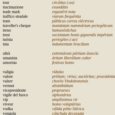
tour
circúitus (-us)
tracimazione
exundátio
trade mark
ergastérii nota
traffico stradale
viarum frequéntia
tram
públicus currus eléctricus
traveller's cheque
mandatum nummárium periegéticum
treno
hamaxóstichus
trust
societatum bonis gignendis impérium
turista
periegētes (-ae)
tuta
indumentum bracātum
u
ltrà
extremārum pártium ássecla
umanista
ártium liberálium cultor
umorista
festivus homo
v
aligia
vídulus
valore
prétium; virtus; auctóritas; praestántia
valzer
chorēa Vindobonensis
vermut
absinthiātum
vicepresidente
propraeses
vigile del fuoco
siphonárius
vip
amplíssimus vir
viveur
homo voluptárius
vodka
válida pótio Slávica
vongola
cónchula decussata