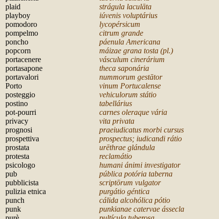
plaid
strágula laculāta
playboy
iúvenis voluptárius
pomodoro
lycopérsicum
pompelmo
citrum grande
poncho
páenula Americana
popcorn
máizae grana tosta (pl.)
portacenere
vásculum cinerárium
portasapone
theca saponária
portavalori
nummorum gestātor
Porto
vinum Portucalense
posteggio
vehiculorum státio
postino
tabellárius
pot-pourri
carnes oleraque vária
privacy
vita privata
prognosi
praeiudicatus morbi cursus
prospettiva
prospectus; iudicandi rátio
prostata
urēthrae glándula
protesta
reclamátio
psicologo
humani ánimi investigator
pub
pública potória taberna
pubblicista
script
ōrum vulgator
pulizia etnica
purgátio géntica
punch
cálida alcohólica pótio
punk
punkianae catervae ássecla
purè
pultícula tubero
sa