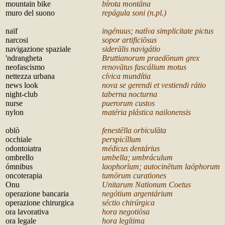
mountain bike
bírota montāna
muro del suono
repágula soni (n.pl.)
n
a
ïf
ingénuus; natīva simplicitate pictus
narcosi
sopor artificiōsus
navigazione spaziale
siderālis navigátio
'ndrangheta
Bruttianorum praedōnum grex
neofascismo
renovātus fascálium motus
nettezza urbana
cívica mundítia
news look
nova se gerendi et vestiendi rátio
night-club
taberna nocturna
nurse
puerorum custos
nylon
matéria plástica nailonensis
o
blò
fenestēlla orbiculāta
occhiale
perspicīllum
odontoiatra
médicus dentárius
ombrello
umbella; umbráculum
ómnibus
laophor
īum; autocinētum laóphorum
oncoterapia
tum
ōrum curationes
Onu
Unitarum Nationum Coetus
operazione bancaria
negótium argentárium
operazione chirurgica
séctio chirúrgica
ora lavorativa
hora negoti
ōsa
ora legale
hora legítima