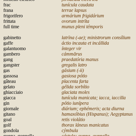
frac
tunícula caudata
frana
terrae lapsus
frigorifero
armárium frigidárium
frittata
ovorum intr
īta
full time
munus pleni témporis
g
abinetto
latr
īna (-ae); ministrorum consílium
gaffe
áctio incauta et incállida
galantuomo
ínteger vir
gambero
cámmărus
gang
praedatória manus
gangster
gregalis latro
gas
gásium (-ii)
gassosa
gasiosa pótio
g
â
teau
placenta farta
gelato
gélida sorbítio
ghiacciaio
glaciata moles
giacca
tunícula manicata; iacca, iaccilla
gin
pótio iunípera
giornale
diárium; ephémeris; acta diurna
gitano
hamaxóbius (Hispanus); Aegyptanus
goal
retis violátio
golf
thorax láneus manicatus
gondola
cýmbula
gonna, gonnella
cástula; gunna, gunnella