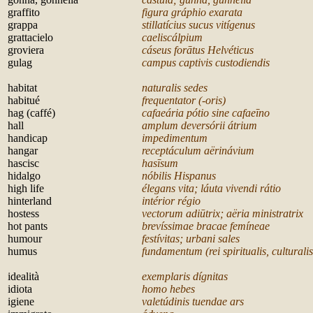
graffito
figura gráphio exarata
grappa
stillatícius sucus vitígenus
grattacielo
caeliscálpium
groviera
cáseus forātus Helvéticus
gulag
campus captivis custodiendis
h
abitat
naturalis sedes
habitué
frequentator (-oris)
hag (caffé)
cafaeária pótio sine cafae
īno
hall
amplum deversórii átrium
handicap
impedimentum
hangar
receptáculum a
ërinávium
hascisc
has
īsum
hidalgo
nóbilis Hispanus
high life
élegans vita; láuta vivendi rátio
hinterland
intérior régio
hostess
vectorum adiūtrix; aëria ministratrix
hot pants
brevíssimae bracae femíneae
humour
festívitas; urbani sales
humus
fundamentum (rei spiritualis, culturalis
i
dealità
exemplaris dígnitas
idiota
homo hebes
igiene
valetúdinis tuendae ars