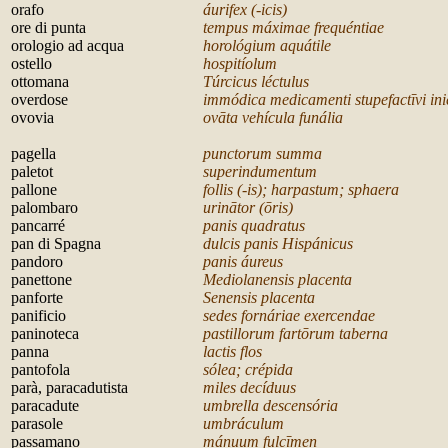
orafo
áurifex (-icis)
ore di punta
tempus máximae frequéntiae
orologio ad acqua
horológium aquátile
ostello
hospitíolum
ottomana
Túrcicus léctulus
overdose
immódica medicamenti stupefactīvi ini
ovovia
ovāta vehícula funália
p
agella
punctorum summa
paletot
superindumentum
pallone
follis (-is); harpastum; sphaera
palombaro
urinātor (ōris)
pancarré
panis quadratus
pan di Spagna
dulcis panis Hispánicus
pandoro
panis áureus
panettone
Mediolanensis placenta
panforte
Senensis placenta
panificio
sedes fornáriae exercendae
paninoteca
pastillorum fart
ōrum taberna
panna
lactis flos
pantofola
sólea; crépida
parà, paracadutista
miles decíduus
paracadute
umbrella descensória
parasole
umbráculum
passamano
mánuum fulcīmen