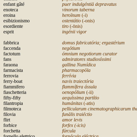
enfant g
â
té
puer indulgénti
ā depravatus
enoteca
vinorum taberna
eroina
hero
īnum
(-i)
esibizionismo
ostentátio
(-onis)
esordiente
tiro
(-
ōnis)
esprit
ingénii vigor
f
abbrica
domus fabricatória; ergastérium
faccenda
negótium
factotum
ómnium negotiorum curator
fans
admiratores studiosíssimi
faraona
gallina Numídica
farmacista
pharmacop
ōla
ferrovia
ferrív
ia
ferry-boat
navis traiectória
fiammifero
flammífera ássula
fiaschetteria
oenopólium
(-ii)
fifty-fifty
aequíssima partítio
filantropia
humánitas
(-atis)
filmoteca
pellicularum cinematographicarum th
filovia
fun
ālis traiéctio
flirt
amor levis
forbice
forfex (-icis)
forchetta
fúrcula
fornello elettrico
fornácula eléctrica