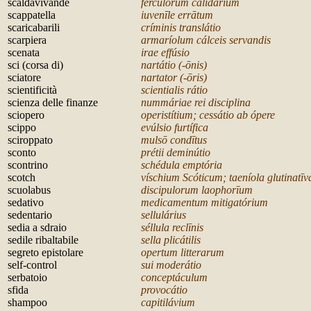
scaldavivande
fercul
ōrum calidárium
scappatella
iuvenīle errātum
scaricabarili
críminis translátio
scarpiera
armaríolum cálceis servandis
scenata
irae effúsio
sci (corsa di)
nartátio (-
ōnis)
sciatore
nartator (-
ōris)
scientificità
scientialis rátio
scienza delle finanze
nummáriae rei disciplina
sciopero
operistítium; cessátio ab ópere
scippo
evúlsio furtífica
sciroppato
muls
ō condītus
sconto
prétii deminútio
scontrino
schédula emptória
scotch
víschium Scóticum; taeníola glutinat
īv
scuolabus
discipulorum laophor
īum
sedativo
medicamentum mitigatórium
sedentario
sellulárius
sedia a sdraio
séllula recl
īnis
sedile ribaltabile
sella plicátilis
segreto epistolare
opertum litterarum
self-control
sui moderátio
serbatoio
conceptáculum
sfida
provocátio
shampoo
capitilávium