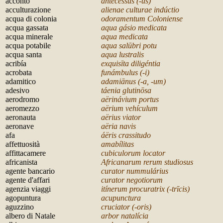
acconto
antecessus (-us)
acculturazione
alienae culturae indúctio
acqua di colonia
odoramentum Coloniense
acqua gassata
aqua gásio medicata
acqua minerale
aqua medicata
acqua potabile
aqua sal
ūbri potu
acqua santa
aqua lustralis
acribía
exquis
īta diligéntia
acrobata
funámbulus (-i)
adamitico
adami
ānus (-a, -um)
adesivo
táenia glutin
ōsa
aerodromo
a
ërinávium portus
aeromezzo
a
ërium vehículum
aeronauta
a
ërius viator
aeronave
a
ëria navis
afa
á
ëris crassitudo
affettuosità
amabílitas
affittacamere
cubiculorum locator
africanista
Africanarum rerum studiosus
agente bancario
curator nummulárius
agente d'affari
curator negotiorum
agenzia viaggi
itínerum procuratrix (-tr
īcis)
agopuntura
acupunctura
aguzzino
cruciator (-oris)
albero di Natale
arbor natalícia