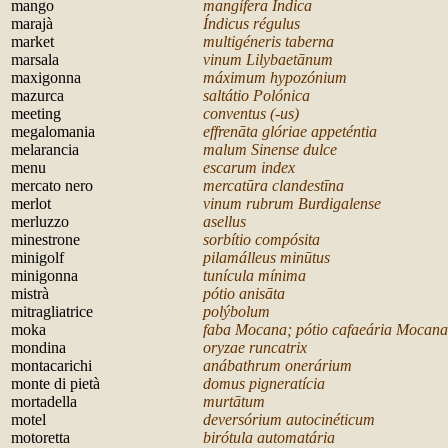
mango
mangífera Índica
marajà
Índicus régulus
market
multigéneris taberna
marsala
vinum Lilybaetānum
maxigonna
máximum hypozónium
mazurca
saltátio Polónica
meeting
conventus (-us)
megalomania
effren
āta glóriae appeténtia
melarancia
malum Sinense dulce
menu
escarum index
mercato nero
mercatūra clandestīna
merlot
vinum rubrum Burdigalense
merluzzo
asellus
minestrone
sorbítio compósita
minigolf
pilamálleus minūtus
minigonna
tunícula mínima
mistrà
pótio anis
āta
mitragliatrice
polýbolum
moka
faba Mocana; pótio cafaeária Mocana
mondina
oryzae runcatrix
montacarichi
anábathrum onerárium
monte di pietà
domus pigneratícia
mortadella
murtātum
motel
deversórium autocinéticum
motoretta
birótula automatária