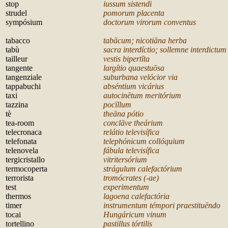
stop
iussum sistendi
strudel
pomorum placenta
sympósium
doctorum virorum conventus
t
abacco
tabācum; nicotiāna herba
tabù
sacra interdíctio; sollemne interdictum
tailleur
vestis bipertīta
tangente
largítio quaestuōsa
tangenziale
suburbana velócior via
tappabuchi
abséntium vicárius
taxi
autocinētum meritórium
tazzina
pocīllum
tè
theāna pótio
tea-room
conclāve theárium
telecronaca
relátio televisífica
telefonata
telephónicum collóquium
telenovela
fábula televisífica
tergicristallo
vitritersórium
termocoperta
strágulum calefactórium
terrorista
tromócrates (-ae)
test
experimentum
thermos
lagoena calefactória
timer
instrumentum témpori praestitu
ēndo
tocai
Hungáricum vinum
tortellino
pastillus tórtilis