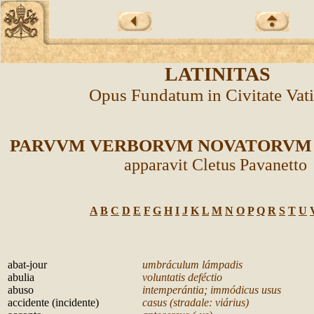
LATINITAS
Opus Fundatum in Civitate Vat
PARVVM VERBORVM NOVATORVM
apparavit Cletus Pavanetto
A
B
C
D
E
F
G
H
I
J
K
L
M
N
O
P
Q
R
S
T
U
a
bat-jour
umbráculum lámpadis
abulia
voluntatis deféctio
abuso
intemperántia; immódicus usus
accidente (incidente)
casus (stradale: viárius)