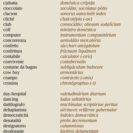
ciabatta
doméstica crépida
cioccolato
socol
āta; socolatae pótio
clacson
sonorus autocin
ēti index
cliché
chalcot
ýpia (-ae)
club
consociátio; otiosum sodalícium
colf
ministra doméstica
computer
instrumentum computatórium
concorrenza
aemulátio mercatória
confetto
sácchari am
ýgdalum
confettura
frúctuum liqu
āmen
contabile
calculator (-oris)
convivente
contubernalis
costume da bagno
subligáculum balneare
cow boy
armentárius
crampo
contráctio (-onis)
cronista
chronógraphus (-i)
d
ay-hospital
valetudinárium diurnum
dancing
ludus saltatórius
dattilografo
machínulae scriptóriae per
itus
deltaplanista
a
ërinavis velíferae gubernator
democraticità
índoles democrática
denatalità
prolis decrem
entum
denigratorio
calumniosus
deodorante
foet
ōris delumentum