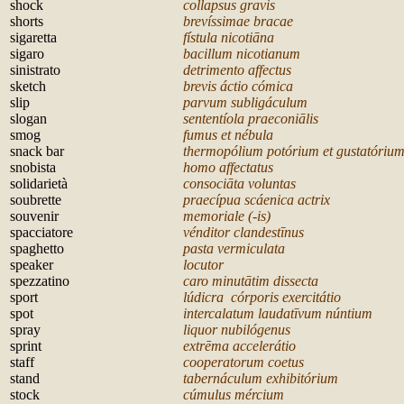
shock
collapsus gravis
shorts
brevíssimae bracae
sigaretta
fístula nicotiāna
sigaro
bacillum nicotianum
sinistrato
detrimento affectus
sketch
brevis áctio cómica
slip
parvum subligáculum
slogan
sententíola praeconiālis
smog
fumus et nébula
snack bar
thermopólium potórium et gustatóriu
snobista
homo affectatus
solidarietà
consociāta voluntas
soubrette
praecípua scáenica actrix
souvenir
memoriale (-is)
spacciatore
vénditor clandestīnus
spaghetto
pasta vermiculata
speaker
locutor
spezzatino
caro minutātim dissecta
sport
lúdicra córporis exercitátio
spot
intercalatum laudatīvum núntium
spray
liquor nubilógenus
sprint
extrēma accelerátio
staff
cooperatorum coetus
stand
tabernáculum exhibitórium
stock
cúmulus mércium