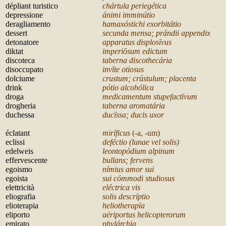
dépliant turistico
chártula periegética
depressione
ánimi imminútio
deragliamento
hamaxóstichi exorbitátio
dessert
secunda mensa; prándii appendix
detonatore
apparatus displos
īvus
diktat
imperi
ōsum edictum
discoteca
taberna discothecária
disoccupato
in
vīte otiosus
dolciume
crustum; crústulum; placenta
drink
pótio alcohólica
droga
medicamentum stupefact
īvum
drogheria
taberna aromatária
duchessa
duc
īssa; ducis uxor
é
clatant
miríficus
(-a, -um)
eclissi
deféctio (lunae vel solis)
edelweis
leontopódium alpinum
effervescente
bullans; fervens
egoismo
nímius amor sui
egoista
sui cómmodi studiosus
elettricità
eléctrica vis
eliografia
solis descríptio
elioterapia
heliotherap
īa
eliporto
a
ëriportus helicopterorum
emirato
phylárchia