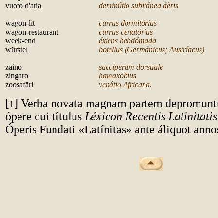
vuoto d'aria
deminútio subitánea áëris
w
agon-lit
currus dormitórius
wagon-restaurant
currus cenatórius
week-end
éxiens hebdómada
würstel
botellus (Germánicus; Austríacus)
z
aino
saccíperum dorsuale
zingaro
hamaxóbius
zoosafāri
venátio Africana.
[
] Verba novata magnam partem depromuntu
1
ópere cui títulus
Léxicon Recentis Latinitatis
Óperis Fundati «Latínitas» ante áliquot annos