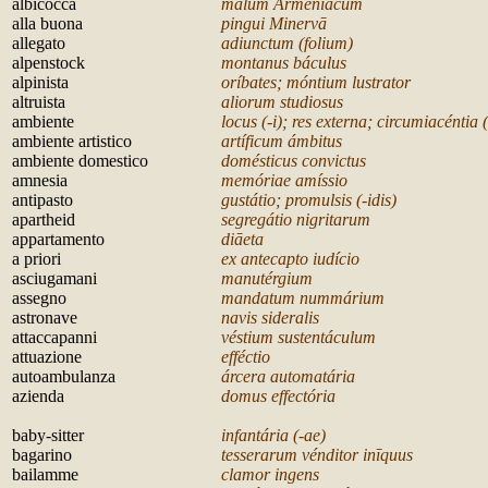
albicocca
malum Armeníacum
alla buona
pingui Minerv
ā
allegato
adiunctum (folium)
alpenstock
montanus báculus
alpinista
oríbates; móntium lustrator
altruista
aliorum studiosus
ambiente
locus (-i); res externa; circumiacéntia 
ambiente artistico
artíficum ámbitus
ambiente domestico
domésticus convictus
amnesia
memóriae amíssio
antipasto
gustátio; promulsis (-idis)
apartheid
segregátio nigritarum
appartamento
di
āeta
a priori
ex antecapto iudício
asciugamani
manutérgium
assegno
mandatum nummárium
astronave
navis sideralis
attaccapanni
véstium sustentáculum
attuazione
efféctio
autoambulanza
árcera automatária
azienda
domus effectória
b
aby-sitter
infantária (-ae)
bagarino
tesserarum vénditor in
īquus
bailamme
clamor ingens