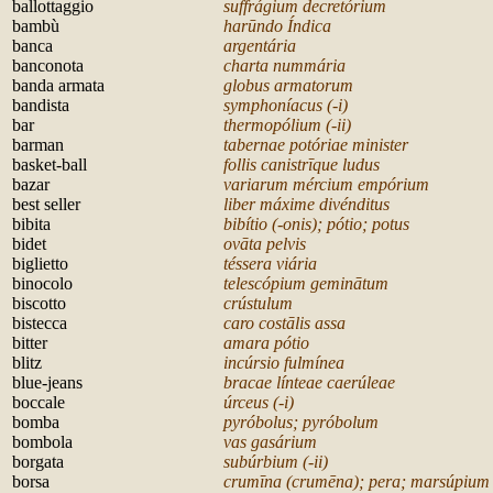
ballottaggio
suffrágium decretórium
bambù
har
ūndo Índica
banca
argentária
banconota
charta nummária
banda armata
globus armatorum
bandista
symphoníacus (-i)
bar
thermopólium (-ii)
barman
tabernae potóriae min
ister
basket-ball
follis canistr
īque ludus
bazar
variarum mércium empórium
best seller
liber máxime divénditus
bibita
bibítio (-onis); pótio; potus
bidet
ov
āta pelvis
biglietto
téssera viária
binocolo
telescópium gemin
ātum
biscotto
crústulum
bistecca
caro cost
ālis assa
bitter
amara pótio
blitz
incúrsio fulmínea
blue-jeans
bracae línteae caerúleae
boccale
úrceus (-i)
bomba
pyróbolus; pyróbolum
bombola
vas gasárium
borgata
subúrbium (-ii)
borsa
crum
īna (crumēna); pera; marsúpium