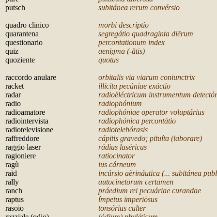
putsch
subitánea rerum convérsio
q
uadro clinico
morbi descriptio
quarantena
segregátio quadraginta diērum
questionario
percontat
iōnum index
quiz
aenigma (-ătis)
quoziente
quotus
r
accordo anulare
orbitalis via viarum coniunctrix
racket
illícita pecúniae exáctio
radar
radioëléctricum instrumentum detectó
radio
radiophónium
radioamatore
radiophóniae operator voluptárius
radiointervista
radiophónica percontátio
radiotelevisione
radiotelehórasis
raffreddore
cápitis gravedo; pituíta (laborare)
raggio laser
rádius laséricus
ragioniere
ratiocinator
ragù
ius cárneum
raid
incúrsio aërináutica (... subitánea pu
rally
autocinetorum certamen
ranch
práedium rei pecuáriae curandae
raptus
ímpetus imperi
ōsus
rasoio
tonsórius culter
razziale (odio)
(ódium) phyléticum