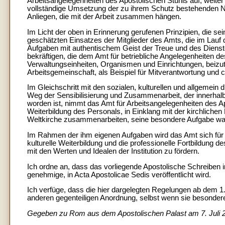
Arbeitsangelegenheiten des Apostolischen Stuhls auf, weiter 
vollständige Umsetzung der zu ihrem Schutz bestehenden Nor
Anliegen, die mit der Arbeit zusammen hängen.
Im Licht der oben in Erinnerung gerufenen Prinzipien, die se
geschätzten Einsatzes der Mitglieder des Amts, die im Lauf d
Aufgaben mit authentischem Geist der Treue und des Dienste
bekräftigen, die dem Amt für betriebliche Angelegenheiten de
Verwaltungseinheiten, Organismen und Einrichtungen, beizu
Arbeitsgemeinschaft, als Beispiel für Mitverantwortung und chr
Im Gleichschritt mit den sozialen, kulturellen und allgemein
Weg der Sensibilisierung und Zusammenarbeit, der innerhal
worden ist, nimmt das Amt für Arbeitsangelegenheiten des Apo
Weiterbildung des Personals, in Einklang mit der kirchlichen 
Weltkirche zusammenarbeiten, seine besondere Aufgabe wa
Im Rahmen der ihm eigenen Aufgaben wird das Amt sich für di
kulturelle Weiterbildung und die professionelle Fortbildung d
mit den Werten und Idealen der Institution zu fördern.
Ich ordne an, dass das vorliegende Apostolische Schreiben i
genehmige, in Acta Apostolicae Sedis veröffentlicht wird.
Ich verfüge, dass die hier dargelegten Regelungen ab dem 1.
anderen gegenteiligen Anordnung, selbst wenn sie besonde
Gegeben zu Rom aus dem Apostolischen Palast am 7. Juli 20