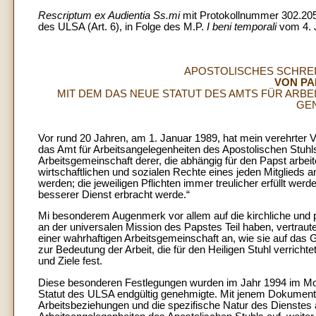
Rescriptum ex Audientia Ss.mi
mit Protokollnummer 302.20
des ULSA (Art. 6), in Folge des M.P.
I beni temporali
vom 4. J
APOSTOLISCHES SCHREI
VON PAP
MIT DEM DAS NEUE STATUT DES AMTS FÜR ARB
GEN
Vor rund 20 Jahren, am 1. Januar 1989, hat mein verehrter 
das Amt für Arbeitsangelegenheiten des Apostolischen Stuhls
Arbeitsgemeinschaft derer, die abhängig für den Papst arbeit
wirtschaftlichen und sozialen Rechte eines jeden Mitglieds a
werden; die jeweiligen Pflichten immer treulicher erfüllt wer
besserer Dienst erbracht werde.“
Mi besonderem Augenmerk vor allem auf die kirchliche und pas
an der universalen Mission des Papstes Teil haben, vertrau
einer wahrhaftigen Arbeitsgemeinschaft an, wie sie auf da
zur Bedeutung der Arbeit, die für den Heiligen Stuhl verricht
und Ziele fest.
Diese besonderen Festlegungen wurden im Jahr 1994 im Motu 
Statut des ULSA endgültig genehmigte. Mit jenem Dokument,
Arbeitsbeziehungen und die spezifische Natur des Dienstes a