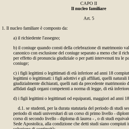
CAPO II
Il nucleo familiare
Art. 5
1. Il nucleo familiare è composto da:
a) il richiedente l'assegno;
b) il coniuge quando consti della celebrazione di matrimonio val
canonico con esclusione del coniuge separato a meno che il rich
per effetto di pronuncia giudiziale o per patti intervenuti tra le 
coniuge;
c) i figli legittimi o legittimati di età inferiore ad anni 18 compiut
legittimi o legittimati: i figli adottivi e gli affiliati, quelli natura
giudizialmente dichiarati, quelli nati da precedente matrimonio de
affidati dagli organi competenti a norma di legge, di età inferio
d) i figli legittimi o legittimati od equiparati, maggiori ad anni 1
d.1. se studenti, per la durata statutaria del periodo di studi se
periodo di studi universitari di un corso di primo livello - diplom
corso di secondo livello - diploma di laurea - , o di studi equival
Sede Apostolica, alla condizione che detti studi siano compiuti 
soluzione di continuità;