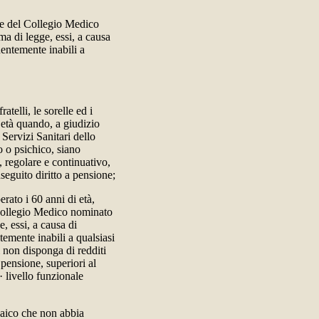
le del Collegio Medico
ma di legge, essi, a causa
nentemente inabili a
atelli, le sorelle ed i
 età quando, a giudizio
Servizi Sanitari dello
o o psichico, siano
, regolare e continuativo,
seguito diritto a pensione;
erato i 60 anni di età,
 Collegio Medico nominato
, essi, a causa di
temente inabili a qualsiasi
i non disponga di redditi
 pensione, superiori al
· livello funzionale
laico che non abbia