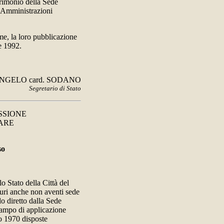
trimonio della Sede
le Amministrazioni
me, la loro pubblicazione
re 1992.
NGELO card. SODANO
Segretario di Stato
SSIONE
ARE
so
o Stato della Città del
turi anche non aventi sede
do diretto dalla Sede
campo di applicazione
no 1970 disposte