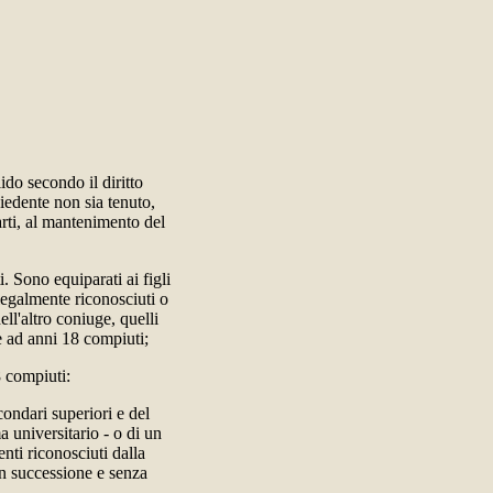
ido secondo il diritto
iedente non sia tenuto,
parti, al mantenimento del
i. Sono equiparati ai figli
li legalmente riconosciuti o
ll'altro coniuge, quelli
re ad anni 18 compiuti;
8 compiuti:
condari superiori e del
a universitario - o di un
enti riconosciuti dalla
in successione e senza