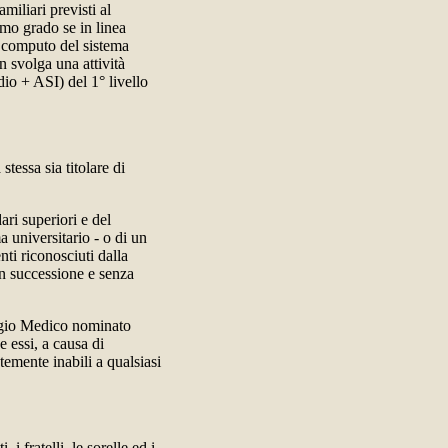
miliari previsti al
imo grado se in linea
l computo del sistema
 svolga una attività
ndio + ASI) del 1° livello
tessa sia titolare di
ari superiori e del
a universitario - o di un
nti riconosciuti dalla
in successione e senza
legio Medico nominato
e essi, a causa di
temente inabili a qualsiasi
i fratelli, le sorelle ed i