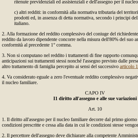
ritenute previdenziali ed assistenziali e dell'assegno per il nucleo
c) altri redditi: in conformità alla normativa tributaria del territor
prodotti ed, in assenza di detta normativa, secondo i principi del
italiano.
2. Alla formazione del reddito complessivo del coniuge del richiedente
reddito da lavoro dipendente concorre nella misura dell'80% del suo 
conformità al precedente 1° comma.
3. Non si computano nel reddito i trattamenti di fine rapporto comunq
anticipazioni sui trattamenti stessi nonché l'assegno previsto dalle pres
altro trattamento di famiglia percepito ai sensi del successivo
articolo 
4. Va considerato eguale a zero l'eventuale reddito complessivo negat
il nucleo familiare.
CAPO IV
I1 diritto all'assegno e alle sue variazioni
Art. 10
1. Il diritto all'assegno per il nucleo familiare decorre dal primo giorno 
condizioni prescritte e cessa alla data in cui le condizioni stesse veng
2. Il percettore dell'assegno deve dichiarare alla competente Amministr