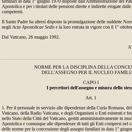
familiari in data 1° giugno 1970 disposte dall'Amministrazione del Pa
Apostolica e per i titolari delle pensioni dirette e indirette erogate dal
competenti.
Il Santo Padre ha altresì disposto la promulgazione delle suddette Nor
negli
Acta Apostolicae Sedis
e la loro entrata in vigore con il 1° ottob
Dal Vaticano, 26 maggio 1992.
A
NORME PER LA DISCIPLINA DELLA CONCE
DELL'ASSEGNO PER IL NUCLEO FAMILI
CAPO I
I
percettori dell'assegno e misura dello stes
Art. 1
1. Per il personale in servizio alle dipendenze della Curia Romana, dell
Vaticano, della Radio Vaticana, e degli Organismi o Enti esistenti e fu
nello Stato della Città del Vaticano, gestiti amministrativamente in mo
Apostolica e comunque alle dipendenze di tutti gli Enti compresi nel 
delle norme per la concessione degli assegni familiari in data 1° giug