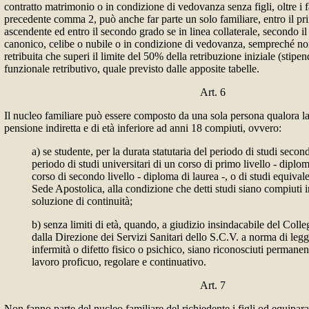
contratto matrimonio o in condizione di vedovanza senza figli, oltre i fa
precedente comma 2, può anche far parte un solo familiare, entro il pr
ascendente ed entro il secondo grado se in linea collaterale, secondo i
canonico, celibe o nubile o in condizione di vedovanza, sempreché non
retribuita che superi il limite del 50% della retribuzione iniziale (stipe
funzionale retributivo, quale previsto dalle apposite tabelle.
Art. 6
Il nucleo familiare può essere composto da una sola persona qualora la s
pensione indiretta e di età inferiore ad anni 18 compiuti, ovvero:
a) se studente, per la durata statutaria del periodo di studi second
periodo di studi universitari di un corso di primo livello - diplom
corso di secondo livello - diploma di laurea -, o di studi equivale
Sede Apostolica, alla condizione che detti studi siano compiuti 
soluzione di continuità;
b) senza limiti di età, quando, a giudizio insindacabile del Col
dalla Direzione dei Servizi Sanitari dello S.C.V. a norma di legg
infermità o difetto fisico o psichico, siano riconosciuti permanen
lavoro proficuo, regolare e continuativo.
Art. 7
Non fanno parte del nucleo familiare del richiedente i figli od equiparati, 