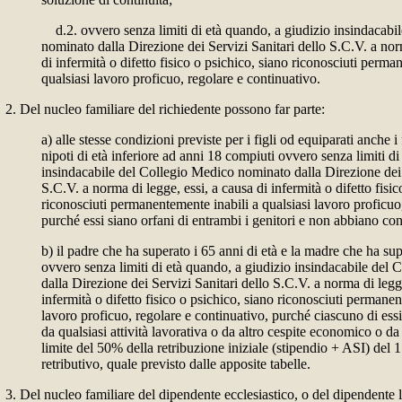
d.2. ovvero senza limiti di età quando, a giudizio insindacabi
nominato dalla Direzione dei Servizi Sanitari dello S.C.V. a nor
di infermità o difetto fisico o psichico, siano riconosciuti perma
qualsiasi lavoro proficuo, regolare e continuativo.
2. Del nucleo familiare del richiedente possono far parte:
a) alle stesse condizioni previste per i figli od equiparati anche i fr
nipoti di età inferiore ad anni 18 compiuti ovvero senza limiti di
insindacabile del Collegio Medico nominato dalla Direzione dei 
S.C.V. a norma di legge, essi, a causa di infermità o difetto fisic
riconosciuti permanentemente inabili a qualsiasi lavoro proficuo
purché essi siano orfani di entrambi i genitori e non abbiano con
b) il padre che ha superato i 65 anni di età e la madre che ha sup
ovvero senza limiti di età quando, a giudizio insindacabile del
dalla Direzione dei Servizi Sanitari dello S.C.V. a norma di legge
infermità o difetto fisico o psichico, siano riconosciuti permanen
lavoro proficuo, regolare e continuativo, purché ciascuno di ess
da qualsiasi attività lavorativa o da altro cespite economico o da
limite del 50% della retribuzione iniziale (stipendio + ASI) del 1
retributivo, quale previsto dalle apposite tabelle.
3. Del nucleo familiare del dipendente ecclesiastico, o del dipendente 