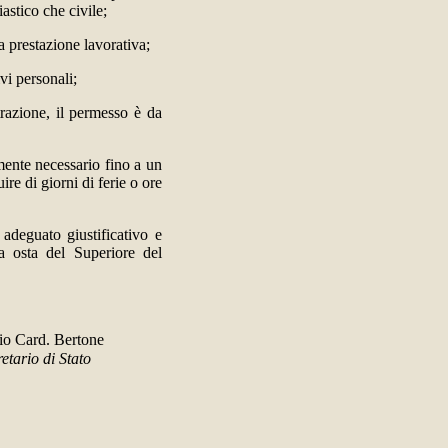
astico che civile;
ia prestazione lavorativa;
vi personali;
trazione, il permesso è da
amente necessario fino a un
re di giorni di ferie o ore
 adeguato giustificativo e
a osta del Superiore del
io
Card. Bertone
etario di Stato