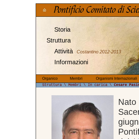
Storia
Struttura
Attività
Costantino 2012-2013
Informazioni
Organico
Membri
Organismi Internazionali
Struttura \ Membri \ In carica \
Cesare Pasi
Nato
Sace
giug
Ponti