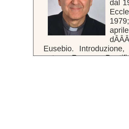
dal 1
Eccle
1979
apri
dÂÂÂ
Eusebio. Introduzione, 
note, Roma, Pontific
Studiorum, 1981 (Orient
Insegnamento di Patro
(Saronno): dal 1978 al
Biblioteca Ambrosiana:
Dottore alla Biblioteca
al 6 settembre 2007. 
Ambrosiana: dal novem