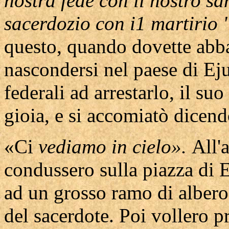
nostra fede con il nostro sa
sacerdozio con i1 martirio 
questo, quando dovette abba
nascondersi nel paese di Eju
federali ad arrestarlo, il su
gioia, e si accomiatò dicend
«Ci
vediamo in cielo».
All'
condussero sulla piazza di 
ad un grosso ramo di albero
del sacerdote. Poi vollero p