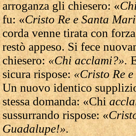
arroganza gli chiesero: «
Ch
fu: «
Cristo Re e Santa Mar
corda venne tirata con forza
restò appeso. Si fece nuova
chiesero:
«Chi acclami?».
E
sicura rispose:
«Cristo Re e
Un nuovo identico supplizio 
stessa domanda: «Chi
accla
sussurrando rispose: «
Crist
Guadalupe!».