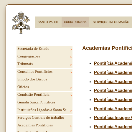
SANTO PADRE
CÚRIA ROMANA
SERVIÇOS INFORMAÇÃO
Academias Pontifíc
Secretaria de Estado
Congregações
Pontifícia Academ
Tribunais
Conselhos Pontifícios
Pontifícia Academi
Sínodo dos Bispos
Pontifícia Academi
Ofícios
Pontifícia Academ
Comissão Pontifícia
Pontifícia Academi
Guarda Suiça Pontificia
Pontifícia Academi
Instituições Ligadas à Santa Sé
Serviços Centrais do trabalho
Pontifícia Insign
Academias Pontifícias
Pontifícia Academ