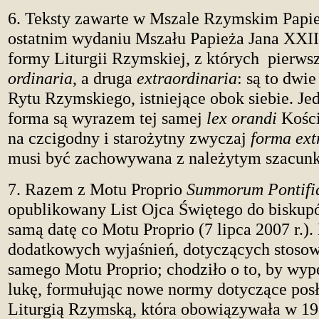
6. Teksty zawarte w Mszale Rzymskim Papie
ostatnim wydaniu Mszału Papieża Jana XXII
formy Liturgii Rzymskiej, z których pierws
ordinaria
, a druga
extraordinaria
: są to dwi
Rytu Rzymskiego, istniejące obok siebie. Jed
forma są wyrazem tej samej
lex orandi
Kości
na czcigodny i starożytny zwyczaj
forma ext
musi być zachowywana z należytym szacun
7. Razem z Motu Proprio
Summorum Pontif
opublikowany List Ojca Świętego do biskupó
samą datę co Motu Proprio (7 lipca 2007 r.).
dodatkowych wyjaśnień, dotyczących stosow
samego Motu Proprio; chodziło o to, by wyp
lukę, formułując nowe normy dotyczące posł
Liturgią Rzymską, która obowiązywała w 19