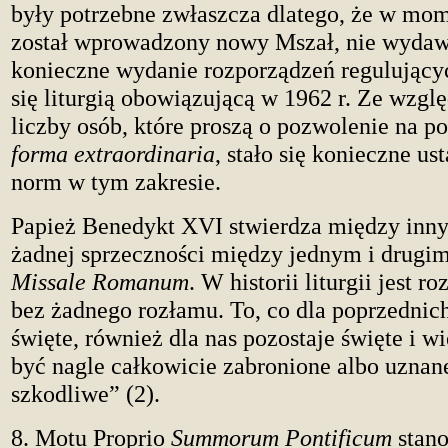
były potrzebne zwłaszcza dlatego, że w mom
został wprowadzony nowy Mszał, nie wydaw
konieczne wydanie rozporządzeń regulujący
się liturgią obowiązującą w 1962 r. Ze wzgl
liczby osób, które proszą o pozwolenie na po
forma extraordinaria
, stało się konieczne us
norm w tym zakresie.
Papież Benedykt XVI stwierdza między inn
żadnej sprzeczności między jednym i drug
Missale Romanum
. W historii liturgii jest ro
bez żadnego rozłamu. To, co dla poprzednic
święte, również dla nas pozostaje święte i wi
być nagle całkowicie zabronione albo uznan
szkodliwe” (2).
8. Motu Proprio
Summorum Pontificum
stan