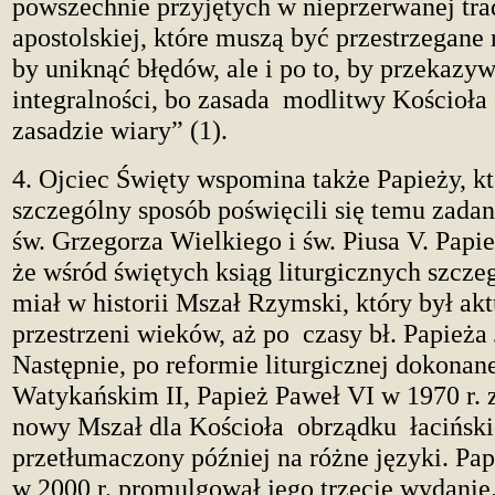
powszechnie przyjętych w nieprzerwanej tra
apostolskiej, które muszą być przestrzegane n
by uniknąć błędów, ale i po to, by przekazyw
integralności, bo zasada modlitwy Kościoła
zasadzie wiary” (1).
4. Ojciec Święty wspomina także Papieży, k
szczególny sposób poświęcili się temu zadan
św. Grzegorza Wielkiego i św. Piusa V. Papie
że wśród świętych ksiąg liturgicznych szcze
miał w historii Mszał Rzymski, który był ak
przestrzeni wieków, aż po czasy bł. Papieża
Następnie, po reformie liturgicznej dokonan
Watykańskim II, Papież Paweł VI w 1970 r.
nowy Mszał dla Kościoła obrządku łaciński
przetłumaczony później na różne języki. Pap
w 2000 r. promulgował jego trzecie wydanie