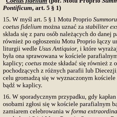
Coetus fidelium
(por. Motu Proprio
Sum
Pontificum
, art. 5 § 1)
15. W myśl art. 5 § 1 Motu Proprio
Summorum
coetus fidelium
można uznać za
stabiliter ex
składa się z paru osób należących do danej pa
również po ogłoszeniu Motu Proprio
łączy u
liturgii wedle
Usus Antiquior
, i które wyraża
była ona sprawowana w kościele parafialny
kaplicy;
coetus
może składać się również z 
pochodzących z różnych parafii lub Diecezji
celu gromadzą się w wyznaczonym kościele
bądź w kaplicy.
16. W sporadycznym przypadku, gdy kapłan
osobami zgłosi się w kościele parafialnym b
zamiarem celebrowania w
forma extraordina