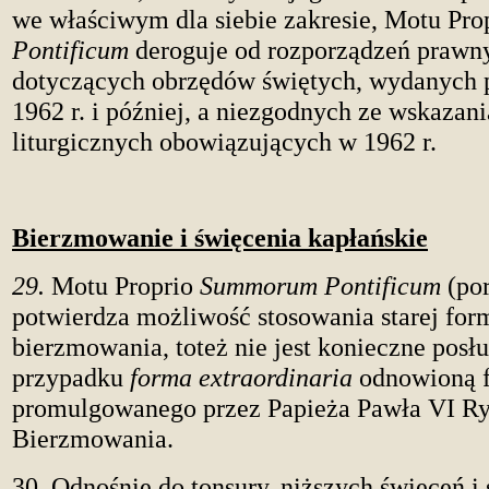
we właściwym dla siebie zakresie, Motu Pro
Pontificum
deroguje od rozporządzeń prawn
dotyczących obrzędów świętych, wydanych 
1962 r. i później, a niezgodnych ze wskazan
liturgicznych obowiązujących w 1962 r.
Bierzmowanie i święcenia kapłańskie
29.
Motu Proprio
Summorum Pontificum
(por
potwierdza możliwość stosowania starej for
bierzmowania, toteż nie jest konieczne posł
przypadku
forma extraordinaria
odnowioną f
promulgowanego przez Papieża Pawła VI Ry
Bierzmowania.
30. Odnośnie do tonsury, niższych święceń i