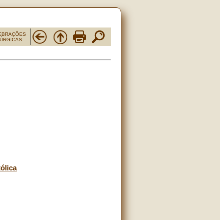
EBRAÇÕES
TÚRGICAS
ólica