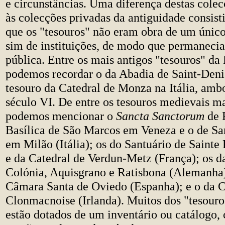
e circunstâncias. Uma diferença destas cole
às colecções privadas da antiguidade consisti
que os "tesouros" não eram obra de um único
sim de instituições, de modo que permanecia
pública. Entre os mais antigos "tesouros" da
podemos recordar o da Abadia de Saint-Deni
tesouro da Catedral de Monza na Itália, amb
século VI. De entre os tesouros medievais m
podemos mencionar o
Sancta Sanctorum
de 
Basílica de São Marcos em Veneza e o de S
em Milão (Itália); os do Santuário de Saint
e da Catedral de Verdun-Metz (França); os d
Colónia, Aquisgrano e Ratisbona (Alemanha)
Câmara Santa de Oviedo (Espanha); e o da C
Clonmacnoise (Irlanda). Muitos dos "tesour
estão dotados de um inventário ou catálogo,