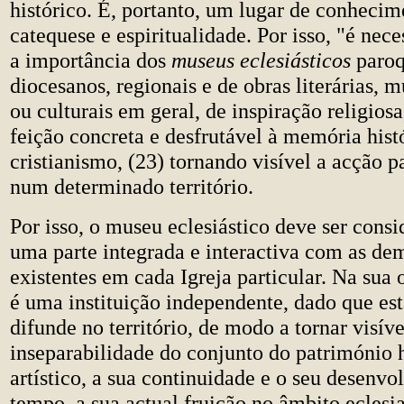
histórico. É, portanto, um lugar de conhecim
catequese e espiritualidade. Por isso, "é nece
a importância dos
museus eclesiásticos
paroq
diocesanos, regionais e de obras literárias, mu
ou culturais em geral, de inspiração religios
feição concreta e desfrutável à memória hist
cristianismo, (23) tornando visível a acção pa
num determinado território.
Por isso, o museu eclesiástico deve ser con
uma parte integrada e interactiva com as dem
existentes em cada Igreja particular. Na sua
é uma instituição independente, dado que est
difunde no território, de modo a tornar visív
inseparabilidade do conjunto do património h
artístico, a sua continuidade e o seu desenv
tempo, a sua actual fruição no âmbito eclesia