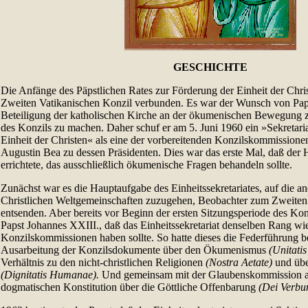
GESCHICHTE
Die Anfänge des Päpstlichen Rates zur Förderung der Einheit der Chri
Zweiten Vatikanischen Konzil verbunden. Es war der Wunsch von Paps
Beteiligung der katholischen Kirche an der ökumenischen Bewegung 
des Konzils zu machen. Daher schuf er am 5. Juni 1960 ein »Sekretari
Einheit der Christen« als eine der vorbereitenden Konzilskommissione
Augustin Bea zu dessen Präsidenten. Dies war das erste Mal, daß der 
errichtete, das ausschließlich ökumenische Fragen behandeln sollte.
Zunächst war es die Hauptaufgabe des Einheitssekretariates, auf die 
Christlichen Weltgemeinschaften zuzugehen, Beobachter zum Zweiten
entsenden. Aber bereits vor Beginn der ersten Sitzungsperiode des Kon
Papst Johannes XXIII., daß das Einheitssekretariat denselben Rang wi
Konzilskommissionen haben sollte. So hatte dieses die Federführung b
Ausarbeitung der Konzilsdokumente über den Ökumenismus
(Unitatis
Verhältnis zu den nicht-christlichen Religionen
(Nostra Aetate)
und übe
(Dignitatis Humanae).
Und gemeinsam mit der Glaubenskommission arb
dogmatischen Konstitution über die Göttliche Offenbarung
(Dei Verb