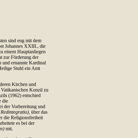
sten sind eng mit dem
t Johannes XXIII., die
zu einem Hauptanliegen
at zur Förderung der
n und ernannte Kardinal
Heilige Stuhl ein Amt
anderen Kirchen und
 Vatikanischen Konzil zu
zils (1962) entschied
e die
ei der Vorbereitung und
 Redintegratio),
über das
r die Religionsfreiheit
eitete es bei der
um)
mit.