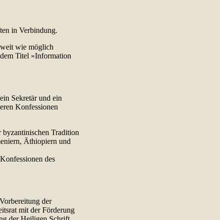
ten in Verbindung.
 weit wie möglich
r dem Titel »Information
 ein Sekretär und ein
deren Konfessionen
 byzantinischen Tradition
eniern, Äthiopiern und
n Konfessionen des
 Vorbereitung der
eitsrat mit der Förderung
g der Heiligen Schrift