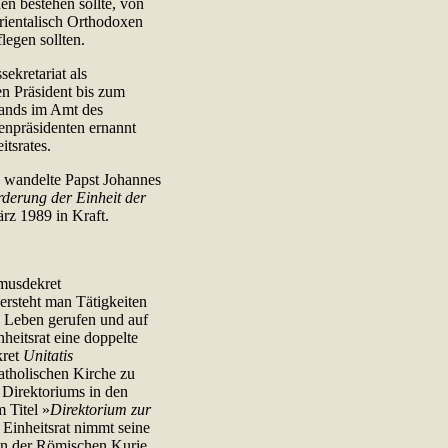
en bestehen sollte, von
rientalisch Orthodoxen
legen sollten.
ekretariat als
en Präsident bis zum
rands im Amt des
enpräsidenten ernannt
tsrates.
8 wandelte Papst Johannes
rderung der Einheit der
rz 1989 in Kraft.
musdekret
rsteht man Tätigkeiten
s Leben gerufen und auf
nheitsrat eine doppelte
kret
Unitatis
atholischen Kirche zu
 Direktoriums in den
 Titel »
Direktorium zur
 Einheitsrat nimmt seine
en der Römischen Kurie