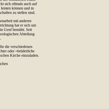
kt sich oftmals auch auf
 leisten können und in
haften zu stellen sind.
enarbeit mit anderen
rrichtung hat er sich um
n Genf bemüht. Seit
heologischen Abteilung
.
 für die verschiedenen
ter oder »brüderliche
ischen Kirche einzuladen.
lichen