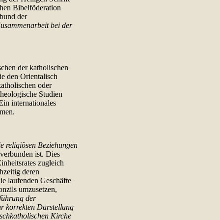
chen Bibelföderation
tbund der
e Zusammenarbeit bei der
schen der katholischen
e den Orientalisch
atholischen oder
theologische Studien
in internationales
mmen.
e religiösen Beziehungen
 verbunden ist. Dies
nheitsrates zugleich
chzeitig deren
die laufenden Geschäfte
nzils umzusetzen,
sführung der
 korrekten Darstellung
schkatholischen Kirche