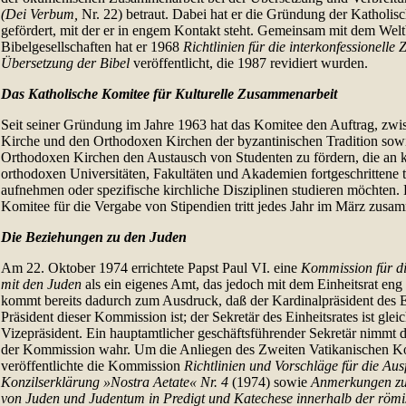
(Dei Verbum,
Nr. 22) betraut. Dabei hat er die Gründung der Katholis
gefördert, mit der er in engem Kontakt steht. Gemeinsam mit dem Wel
Bibelgesellschaften hat er 1968
Richtlinien für die interkonfessionell
Übersetzung der Bibel
veröffentlicht, die 1987 revidiert wurden.
Das Katholische Komitee für Kulturelle Zusammenarbeit
Seit seiner Gründung im Jahre 1963 hat das Komitee den Auftrag, zwi
Kirche und den Orthodoxen Kirchen der byzantinischen Tradition sowi
Orthodoxen Kirchen den Austausch von Studenten zu fördern, die an k
orthodoxen Universitäten, Fakultäten und Akademien fortgeschrittene 
aufnehmen oder spezifische kirchliche Disziplinen studieren möchten. E
Komitee für die Vergabe von Stipendien tritt jedes Jahr im März zusa
Die Beziehungen zu den Juden
Am 22. Oktober 1974 errichtete Papst Paul VI. eine
Kommission für di
mit den Juden
als ein eigenes Amt, das jedoch mit dem Einheitsrat eng
kommt bereits dadurch zum Ausdruck, daß der Kardinalpräsident des Ei
Präsident dieser Kommission ist; der Sekretär des Einheitsrates ist glei
Vizepräsident. Ein hauptamtlicher geschäftsführender Sekretär nimmt 
der Kommission wahr. Um die Anliegen des Zweiten Vatikanischen Ko
veröffentlichte die Kommission
Richtlinien und Vorschläge für die Au
Konzilserklärung »Nostra Aetate« Nr. 4
(1974) sowie
Anmerkungen zur
von Juden und Judentum in Predigt und Katechese innerhalb der römi