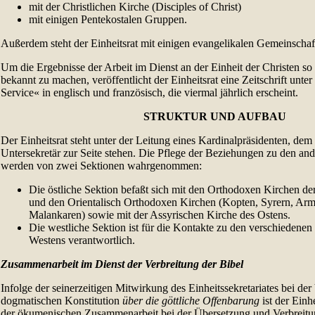
mit der Christlichen Kirche (Disciples of Christ)
mit einigen Pentekostalen Gruppen.
Außerdem steht der Einheitsrat mit einigen evangelikalen Gemeinschaf
Um die Ergebnisse der Arbeit im Dienst an der Einheit der Christen so
bekannt zu machen, veröffentlicht der Einheitsrat eine Zeitschrift unte
Service« in englisch und französisch, die viermal jährlich erscheint.
STRUKTUR UND AUFBAU
Der Einheitsrat steht unter der Leitung eines Kardinalpräsidenten, dem
Untersekretär zur Seite stehen. Die Pflege der Beziehungen zu den an
werden von zwei Sektionen wahrgenommen:
Die östliche Sektion befaßt sich mit den Orthodoxen Kirchen der
und den Orientalisch Orthodoxen Kirchen (Kopten, Syrern, Arm
Malankaren) sowie mit der Assyrischen Kirche des Ostens.
Die westliche Sektion ist für die Kontakte zu den verschiedene
Westens verantwortlich.
Zusammenarbeit im Dienst der Verbreitung der Bibel
Infolge der seinerzeitigen Mitwirkung des Einheitssekretariates bei der
dogmatischen Konstitution
über die göttliche Offenbarung
ist der Einh
der ökumenischen Zusammenarbeit bei der Übersetzung und Verbreitun