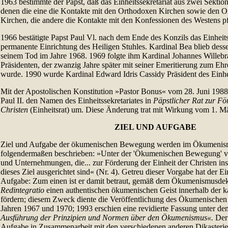
1963 bestimmte der Papst, daß das Einheitssekretariat aus zwei Sektion
denen die eine die Kontakte mit den Orthodoxen Kirchen sowie den O
Kirchen, die andere die Kontakte mit den Konfessionen des Westens pf
1966 bestätigte Papst Paul Vl. nach dem Ende des Konzils das Einheitss
permanente Einrichtung des Heiligen Stuhles. Kardinal Bea blieb dess
seinem Tod im Jahre 1968. 1969 folgte ihm Kardinal Johannes Willeb
Präsidenten, der zwanzig Jahre später mit seiner Emeritierung zum Ehr
wurde. 1990 wurde Kardinal Edward Idris Cassidy Präsident des Einhei
Mit der Apostolischen Konstitution »Pastor Bonus« vom 28. Juni 198
Paul II. den Namen des Einheitssekretariates in
Päpstlicher Rat zur Fö
Christen
(Einheitsrat) um. Diese Änderung trat mit Wirkung vom 1. Mä
ZIEL UND AUFGABE
Ziel und Aufgabe der ökumenischen Bewegung werden im Ökumenis
folgendermaßen beschrieben: »Unter der 'Ökumenischen Bewegung' ve
und Unternehmungen, die... zur Förderung der Einheit der Christen in
dieses Ziel ausgerichtet sind« (Nr. 4). Getreu dieser Vorgabe hat der Ei
Aufgabe: Zum einen ist er damit betraut, gemäß dem Ökumenismusde
Redintegratio
einen authentischen ökumenischen Geist innerhalb der k
fördern; diesem Zweck diente die Veröffentlichung des Ökumenischen
Jahren 1967 und 1970; 1993 erschien eine revidierte Fassung unter dem
Ausführung der Prinzipien und Normen über den Ökumenismus«.
Der
Aufgabe in Zusammenarbeit mit den verschiedenen anderen Dikasteri