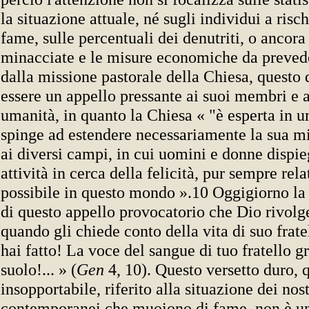
la situazione attuale, né sugli individui a risc
fame, sulle percentuali dei denutriti, o ancora
minacciate e le misure economiche da prevede
dalla missione pastorale della Chiesa, quest
essere un appello pressante ai suoi membri e al
umanità, in quanto la Chiesa « "è esperta in u
spinge ad estendere necessariamente la sua mi
ai diversi campi, in cui uomini e donne dispie
attività in cerca della felicità, pur sempre rela
possibile in questo mondo ».10 Oggigiorno la 
di questo appello provocatorio che Dio rivolg
quando gli chiede conto della vita di suo frat
hai fatto! La voce del sangue di tuo fratello g
suolo!... » (
Gen
4, 10). Questo versetto duro, 
insopportabile, riferito alla situazione dei nost
contemporanei che muoiono di fame, non è u