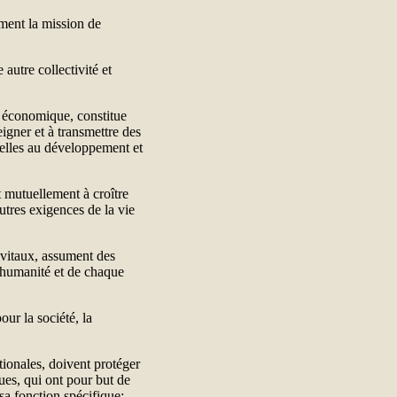
vement la mission de
 autre collectivité et
u économique, constitue
igner et à transmettre des
ntielles au développement et
nt mutuellement à croître
utres exigences de la vie
t vitaux, assument des
'humanité et de chaque
our la société, la
nationales, doivent protéger
ues, qui ont pour but de
r sa fonction spécifique;