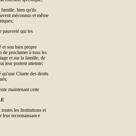
 famille, bien qu'ils
 souvent méconnus et même
miques;
e pauvreté qui les
é et son bien propre
on de proclamer à tous les
age et sur la famille, de
i leur portent atteinte;
 qu'une Charte des droits
nés;
ente maintenant cette
LE
toutes les Institutions et
er leur reconnaissance