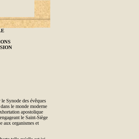
LE
IONS
SSION
r le Synode des évêques
ne dans le monde moderne
exhortation apostolique
engageant le Saint-Siège
tée aux organismes et