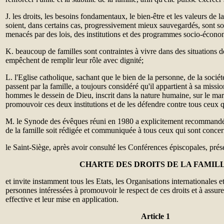
J. les droits, les besoins fondamentaux, le bien-être et les valeurs de la
soient, dans certains cas, progressivement mieux sauvegardés, sont
menacés par des lois, des institutions et des programmes socio-écono
K. beaucoup de familles sont contraintes à vivre dans des situations d
empêchent de remplir leur rôle avec dignité;
L. l'Eglise catholique, sachant que le bien de la personne, de la sociét
passent par la famille, a toujours considéré qu'il appartient à sa missi
hommes le dessein de Dieu, inscrit dans la nature humaine, sur le mari
promouvoir ces deux institutions et de les défendre contre tous ceux qu
M. le Synode des évêques réuni en 1980 a explicitement recommandé
de la famille soit rédigée et communiquée à tous ceux qui sont concer
le Saint-Siège, après avoir consulté les Conférences épiscopales, prés
CHARTE DES DROITS DE LA FAMIL
et invite instamment tous les Etats, les Organisations internationales et 
personnes intéressées à promouvoir le respect de ces droits et à assur
effective et leur mise en application.
Article 1