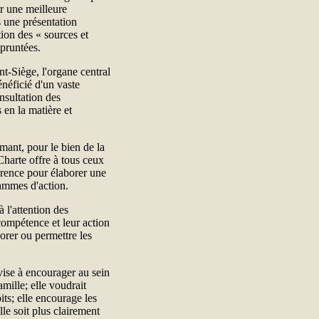
r une meilleure
s une présentation
ion des « sources et
mpruntées.
nt-Siège, l'organe central
néficié d'un vaste
nsultation des
 en la matière et
mant, pour le bien de la
Charte offre à tous ceux
érence pour élaborer une
rammes d'action.
l'attention des
compétence et leur action
orer ou permettre les
vise à encourager au sein
amille; elle voudrait
oits; elle encourage les
lle soit plus clairement