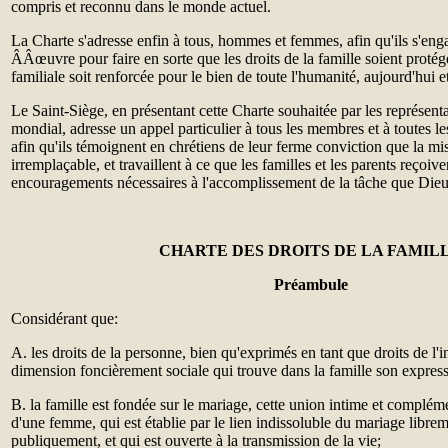
compris et reconnu dans le monde actuel.
La Charte s'adresse enfin à tous, hommes et femmes, afin qu'ils s'enga
ÂÂœuvre pour faire en sorte que les droits de la famille soient protégés
familiale soit renforcée pour le bien de toute l'humanité, aujourd'hui et
Le Saint-Siège, en présentant cette Charte souhaitée par les représent
mondial, adresse un appel particulier à tous les membres et à toutes les 
afin qu'ils témoignent en chrétiens de leur ferme conviction que la mis
irremplaçable, et travaillent à ce que les familles et les parents reçoiven
encouragements nécessaires à l'accomplissement de la tâche que Dieu 
CHARTE DES DROITS DE LA FAMIL
Préambule
Considérant que:
A. les droits de la personne, bien qu'exprimés en tant que droits de l'
dimension foncièrement sociale qui trouve dans la famille son expressi
B. la famille est fondée sur le mariage, cette union intime et complé
d'une femme, qui est établie par le lien indissoluble du mariage librem
publiquement, et qui est ouverte à la transmission de la vie;