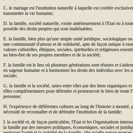
C. le mariage est l'institution naturelle à laquelle est confiée exclusi
transmettre la vie humaine;
D. la famille, société naturelle, existe antérieurement à l'Etat ou à toute
possède des droits propres qui sont inaliénables;
E. la famille, bien plus qu'une simple unité juridique, sociologique o
une communauté d'amour et de solidarité, apte de façon unique à ense
valeurs culturelles, éthiques, sociales, spirituelles et religieuses esse
au bien-être de ses propres membres et de la société;
F. la famille est le lieu où plusieurs générations sont réunies et s'aide
en sagesse humaine et à harmoniser les droits des individus avec les a
sociale;
G. la famille et la société, unies entre elles par des liens organiques e
rôles complémentaires pour défendre et promouvoir le bien de toute l
personne;
H. l'expérience de différentes cultures au long de l'histoire a montré, p
nécessité de reconnaître et de défendre l'institution de la famille;
I. la société et, de façon particulière, l'Etat et les Organisations inter
la famille par des mesures politiques, économiques, sociales et juridiq
renforcer l'unité et la stabilité de la famille, afin qu'elle puisse exerce