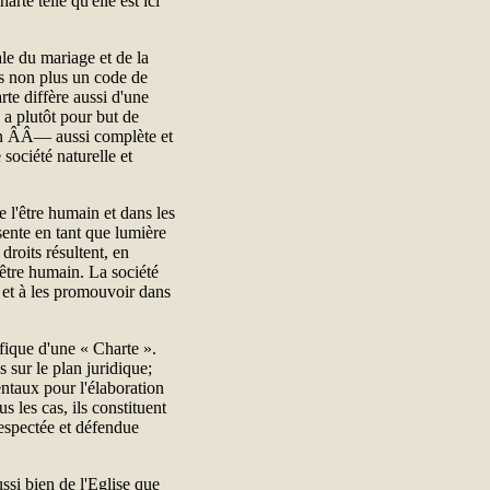
rte telle qu'elle est ici
e du mariage et de la
pas non plus un code de
te diffère aussi d'une
 a plutôt pour but de
ion ÂÂ— aussi complète et
ociété naturelle et
 l'être humain et dans les
ente en tant que lumière
 droits résultent, en
 être humain. La société
r et à les promouvoir dans
ifique d'une « Charte ».
 sur le plan juridique;
entaux pour l'élaboration
s les cas, ils constituent
respectée et défendue
ssi bien de l'Eglise que