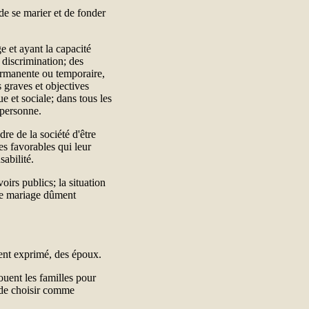
 de se marier et de fonder
e et ayant la capacité
 discrimination; des
 permanente ou temporaire,
s graves et objectives
ue et sociale; dans tous les
 personne.
dre de la société d'être
es favorables qui leur
sabilité.
oirs publics; la situation
 le mariage dûment
ent exprimé, des époux.
jouent les familles pour
t de choisir comme