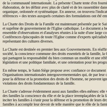
de la communauté internationale. La présente Charte tente d'en fourni
élaboration, de les définir avec plus de clarté et de les rassembler dan
organique, ordonnée et systématique. En annexe, on trouvera l'indicat
références » des textes auxquels certaines des formulations ont été e
La Charte des Droits de la Famille est maintenant présentée par le Sai
et suprême de gouvernement de l'Eglise catholique. Le document a bé
ensemble d'observations et d'analyses réunies à la suite d'une large co
Conférences épiscopales de toute l'Eglise comme d'experts spécialisés
représentant des cultures diverses.
La Charte est destinée en premier lieu aux Gouvernements. En réaffir
société, la conscience commune des droits essentiels de la famille, la 
qui partagent la responsabilité du bien commun un modèle et une réf
législation et une politique familiale, et une orientation pour les prog
En même temps, le Saint-Siège propose avec confiance ce document à 
Organisations internationales intergouvernementales qui, de par leur 
pour la défense et la promotion des droits de l'homme, ne peuvent ign
violations des droits fondamentaux de la famille.
La Charte s'adresse évidemment aussi aux familles elles-mêmes: elle 
des familles la conscience du rôle et de la place irremplaçables de la f
inciter les familles à s'unir pour la défense et la promotion de leurs dr
familles à accomplir leur devoir de telle manière que le rôle de la fami