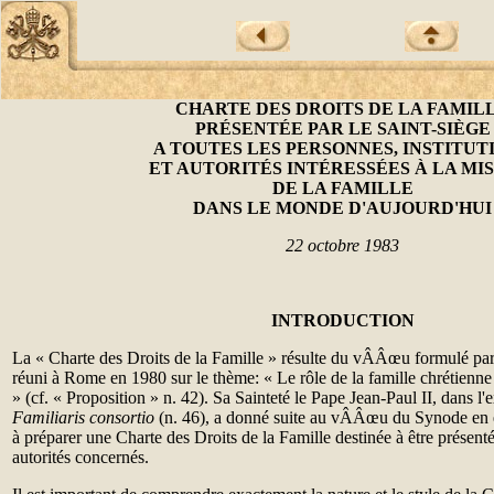
CHARTE DES DROITS DE LA FAMIL
PRÉSENTÉE PAR LE SAINT-SIÈGE
A TOUTES LES PERSONNES, INSTITUT
ET AUTORITÉS INTÉRESSÉES À LA MI
DE LA FAMILLE
DANS LE MONDE D'AUJOURD'HUI
22 octobre 1983
INTRODUCTION
La « Charte des Droits de la Famille » résulte du vÂÂœu formulé pa
réuni à Rome en 1980 sur le thème: « Le rôle de la famille chrétien
» (cf. « Proposition » n. 42). Sa Sainteté le Pape Jean-Paul II, dans l'
Familiaris consortio
(n. 46), a donné suite au vÂÂœu du Synode en 
à préparer une Charte des Droits de la Famille destinée à être présen
autorités concernés.