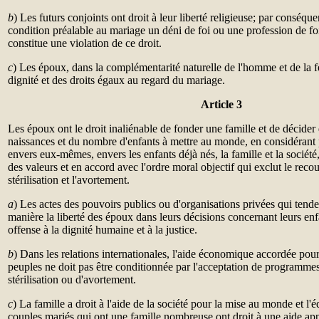
b
) Les futurs conjoints ont droit à leur liberté religieuse; par consé
condition préalable au mariage un déni de foi ou une profession de foi
constitue une violation de ce droit.
c
) Les époux, dans la complémentarité naturelle de l'homme et de l
dignité et des droits égaux au regard du mariage.
Article 3
Les époux ont le droit inaliénable de fonder une famille et de décider
naissances et du nombre d'enfants à mettre au monde, en considérant 
envers eux-mêmes, envers les enfants déjà nés, la famille et la société
des valeurs et en accord avec l'ordre moral objectif qui exclut le recou
stérilisation et l'avortement.
a
) Les actes des pouvoirs publics ou d'organisations privées qui tende
manière la liberté des époux dans leurs décisions concernant leurs enf
offense à la dignité humaine et à la justice.
b
) Dans les relations internationales, l'aide économique accordée po
peuples ne doit pas être conditionnée par l'acceptation de programmes
stérilisation ou d'avortement.
c
) La famille a droit à l'aide de la société pour la mise au monde et l'
couples mariés qui ont une famille nombreuse ont droit à une aide app