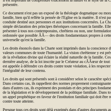
Il est important de comprendre exactement la nature et le style de la Cha
présentée.
Ce document n'est pas un exposé de la théologie dogmatique ou moral
famille, bien qu'il reflète la pensée de l'Eglise en la matière. Il n'est 
conduite destiné aux personnes et aux institutions concernées. La Char
simple déclaration des principes théoriques concernant la famille. Elle
présenter à tous nos contemporains, chrétiens ou non, une formulat
ordonnée que possible ÂÂ— des droits fondamentaux propres à cette s
universelle qu'est la famille.
Les droits énoncés dans la Charte sont imprimés dans la conscience de
valeurs communes de toute l'humanité. La vision chrétienne y est prés
de la révélation divine qui éclaire la réalité naturelle de la famille. Ces
dernière analyse, de la loi inscrite par le Créateur au cÂÂœur de tout
est appelée à défendre ces droits contre toute violation, à les respecte
l'intégralité de leur contenu.
Les droits qui sont présentés sont à considérer selon le caractère spéc
Dans certains cas, ils rappellent des normes proprement contraignantes
dans d'autres cas, ils expriment des postulats et des principes fondam
de la législation et le développement de la politique familiale. Dans tou
un appel prophétique en faveur de l'institution familiale qui doit être 
contre toute atteinte.
Presque tous ces droits sont déjà exprimés dans d'autres documents au