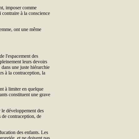
quent, imposer comme
 contraire à la conscience
a femme, ont une même
 de l'espacement des
pleinement leurs devoirs
, dans une juste hiérarchie
rs à la contraception, la
nt à limiter en quelque
ants constituent une grave
ur le développement des
 de contraception, de
éducation des enfants. Les
ropriée, et ne doivent pas