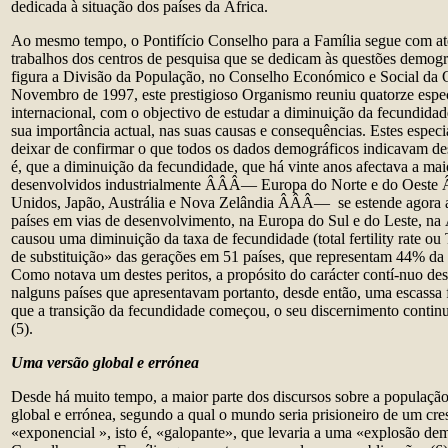
dedicada à situação dos países da África.
Ao mesmo tempo, o Pontifício Conselho para a Família segue com ate
trabalhos dos centros de pesquisa que se dedicam às questões demográ
figura a Divisão da População, no Conselho Económico e Social da
Novembro de 1997, este prestigioso Organismo reuniu quatorze espec
internacional, com o objectivo de estudar a diminuição da fecundida
sua importância actual, nas suas causas e consequências. Estes espec
deixar de confirmar o que todos os dados demográficos indicavam des
é, que a diminuição da fecundidade, que há vinte anos afectava a mai
desenvolvidos industrialmente
ÂÂÂ—
Europa do Norte e do Oeste
Unidos, Japão, Austrália e Nova Zelândia
ÂÂÂ—
se estende agora
países em vias de desenvolvimento, na Europa do Sul e do Leste, na 
causou uma diminuição da taxa de fecundidade (total fertility rate o
de substituição» das gerações em 51 países, que representam 44% da
Como notava um destes peritos, a propósito do carácter contí-nuo des
nalguns países que apresentavam portanto, desde então, uma escass
que a transição da fecundidade começou, o seu discernimento continu
(5).
Uma versão global e errónea
Desde há muito tempo, a maior parte dos discursos sobre a populaçã
global e errónea, segundo a qual o mundo seria prisioneiro de um cr
«exponencial », isto é, «galopante», que levaria a uma «explosão dem