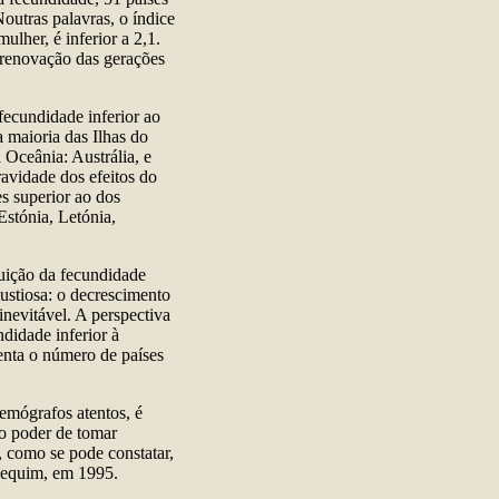
outras palavras, o índice
ulher, é inferior a 2,1.
a renovação das gerações
fecundidade inferior ao
 maioria das Ilhas do
 Oceânia: Austrália, e
ravidade dos efeitos do
s superior ao dos
Estónia, Letónia,
.
uição da fecundidade
ustiosa: o decrescimento
inevitável. A perspectiva
didade inferior à
enta o número de países
emógrafos atentos, é
 o poder de tomar
, como se pode constatar,
Pequim, em 1995.