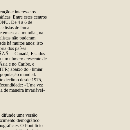
nção e interesse os
ficas. Entre estes centros
 ONU. De 4 a 6 de
ialistas de fama
de em escala mundial, na
ialistas não puderam
de há muitos anos: isto
oria dos países
ÂÂÂ—
Canadá, Estados
 a um número crescente de
Ásia e no Caribe, e
u TFR) abaixo do «limiar
 população mundial.
te declínio desde 1975,
a fecundidade: «Uma vez
a de maneira invariável»
o difunde uma versão
escimento demográfico
ográfica». O Pontifício