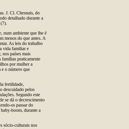
s. J. Cl. Chesnais, do
modo detalhado durante a
(7).
de, num ambiente que lhe é
sam menos do que antes. A
ar. As leis do trabalho
 vida familiar e
r, nos países mais
 famílias praticamente
ilhos por mulher a
m e o número que
a fertilidade,
do descuidado pelos
pulações. Segundo este
nde se dá o decrescimento
zendo-os passar do
o baby-boom, durante a
s sócio-culturais nos