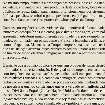
Ao mesmo tempo, aumenta a proporção das pessoas idosas que estão 
sociedade, enquanto que a base produtiva desta sociedade, fonte de e
públicas, se reduz. Então, para garantir o funcionamento dos sistemas
(mútuas, pensões, reembolso por empréstimos, etc.), é grande a tentaç
eutanásia. Sabe-se que já se pratica em vários países da Europa.
Entre as consequências mais evidentes da diminuição da fecundidade
também os desequilíbrios violentos, previsíveis desde agora, entre pa
apresentam estruturas muito diferentes por idade. Se, por exemplo, s
idades, por um lado, em países como a França, a Espanha e a Itália, e
como a Argentina, Marrocos e a Turquia, impressiona o seu carácter i
que esta situação acarreta, cujos problemas actuais, unidos à impossib
de limitar de modo efectivo a imigração clandestina a partir dos país
uma prefiguração.
É urgente que a opinião pública e os que têm o poder de tomar decisõ
informados sobre esta evolução. É de igual modo urgente rechaçar os
com frequência nas apresentações que ocultam sofismas puramente ide
das estatísticas trucadas. No campo da demografia, como nos diferen
factos são evidentes e a verdade não pode ser ocultada indefinidame
de nos alegrar quando constatamos que esta verdade se manifesta cad
pois a Divisão da População das Nações Unidas não duvidou de se un
especialistas, para se interrogar sobre a «fecundidade inferior ao limia
replacement fertility
). Nada impede que sejam banidas as inexactidõe
frequência, se aduzem com a finalidade de «justificar» programas, polí