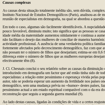
Causas complexas
As causas desta situação totalmente inédita são, sem dúvida, complexa
Instituto Nacional de Estudos Demográficos (Paris), analisou-as de 
reunião de especialistas em demografia, na qual se abordou a questão 
Em todo o caso, algumas são facilmente identificáveis. A nupcialida
pouco favorável, diminuiu muito; isto significa que as pessoas se ca
idade média da maternidade aumentou nitidamente e continua a aument
não facilitam o desejo das mulheres de conciliar de maneira harmónica
actividade profissional. A ausência de uma verdadeira política familia
fortemente afectados pelo decrescimento demográfico, faz com que as
não possam ter o número de filhos que desejariam; estima-se em 0,6 f
diferença entre o número de filhos que as mulheres europeias deseja
efectivamente têm (8).
J. Cl. Chesnais conclui o seu relatório sobre as causas da diminuição d
introduzindo em demografia um factor que até então tinha sido de to
especialistas: a relação entre pessimismo e esperança vivida pelas po
autor, não se poderia esperar um aumento da fertilidade nos países o
demográfico, sem uma mudança prévia no «humor» destes países, fa
pessimismo actual a um estado espiritual comparável com o da era d
reconstrução que seguiu a segunda guerra mundial (9).
Ao lado destas causas, ligadas às condições de vida e a certos reajuste