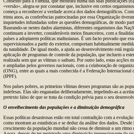
Conselho para a Família, que mostrara numa das suas publicações (6) 
«versão», alegra-se por constatar que, inclusive em certos organismo
começa a reconhecer a verdade acerca dos dados demográficos. Com e
trinta anos, as conferências patrocinadas por essa Organização tiver
inquietudes infundadas sobre as questões demográficas, de modo parti
Baseando-se nestes dados alarmistas, diferentes organismos das Naçõ
continuam a inverter, consideráveis meios financeiros, com a finalid
países a adoptarem políticas maltusianas. É um facto provado que es
supervisionados a partir do exterior, comportam habitualmente medida
da natalidade. De igual modo, a ajuda ao desenvolvimento está regu
aplicação de programas de controle da população, que incluem a ester
realizada sem que as vítimas o saibam. Por outro lado, estas acções 
e ampliadas pelos governos nacionais, com a colaboração de organi
(ONG), entre as quais a mais conhecida é a Federação Internacional 
(IPPF).
Nos países pobres, as primeiras vítimas desses programas são as popu
indefesas. Elas são enganadas deliberadamente, impelindo-as a aceita
pretexto falso de que se trata da condição prévia para o seu desenvol
O envelhecimento das populações e a diminuição demográfica
Essas políticas desastrosas estão em total contradição com a evolução 
como mostram as estatísticas e se deduz da análise dos dados. Desde h
crescimento da população mundial não cessa de diminuir a um ritmo re
Agora, depois de ter registrado uma diminuição impressionante da su