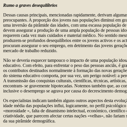
Rumo a graves desequilíbrios
Dessas causas principais, mencionadas rapidamente, derivam alguma
preocupantes. A proporção dos jovens nas populações diminui em gr
uma inversão da pirâmide das idades, com uma escassa população de 
devem assegurar a produção de uma ampla população de pessoas idosa
requerem cada vez mais cuidados e material médico. No sentido mes
produzem-se profundos desequilíbrios entre os jovens activos e os ac
procuram assegurar o seu emprego, em detrimento das jovens geraç
mercado de trabalho reduzido.
Não se deveria esquecer tampouco o impacto de uma população idosa
educativo. Com efeito, para enfrentar o peso das pessoas anciãs, é gr
os contributos destinados normalmente à formação das novas geraçõe
do sistema educativo comporta, por sua vez, um perigo notável: a pe
A transmissão das conquistas culturais, científicas, técnicas, artísticas,
encontram- se gravemente hipotecadas. Notemos também que, ao cont
inclusive o desemprego se agrava por causa do decrescimento demogr
Os especialistas indicam também alguns outros aspectos desta evoluç
idade média das populações influi, logicamente, no perfil psicológico
«morosidade », falta de dinamismo intelectual, económico, científico e 
criatividade, que parecem afectar certas nações «velhas», não fariam 
da sua pirâmide demográfica.