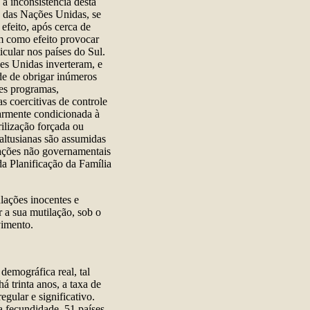
a inconsistência desta
s das Nações Unidas, se
feito, após cerca de
am como efeito provocar
cular nos países do Sul.
es Unidas inverteram, e
ade de obrigar inúmeros
ses programas,
s coercitivas de controle
larmente condicionada à
ilização forçada ou
maltusianas são assumidas
zações não governamentais
da Planificação da Família
lações inocentes e
r a sua mutilação, sob o
vimento.
demográfica real, tal
á trinta anos, a taxa de
gular e significativo.
a fecundidade, 51 países