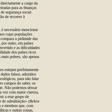
directamente a cargo da
ntradas para as finanças
 de segurança social
ão de recorrer à
, é necessário mencionar
íses cujas populações
e compara a pirâmide das
, por outro, em países
nvertido e as dificuldades
ilidade dos países ricos
es mais pobres, são apenas
es estejam perfeitamente
 dados falsos, aduzidos
ológicos, para não falar
tes campos do saber, os
nte. Não podemos deixar
a vez com maior clareza,
ir a esse grupo de
r de substituição» (
Below
s e mentiras que, com
ticas e outras coisas,