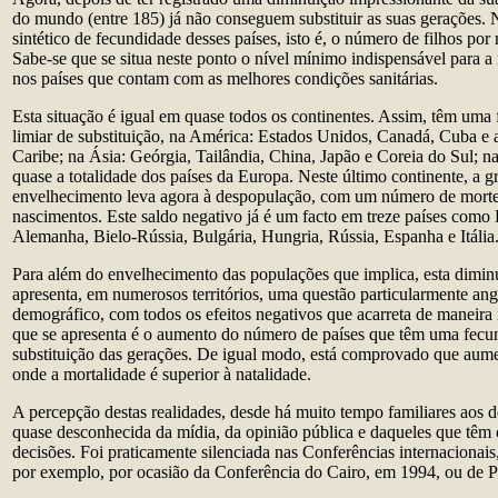
do mundo (entre 185) já não conseguem substituir as suas gerações. N
sintético de fecundidade desses países, isto é, o número de filhos por m
Sabe-se que se situa neste ponto o nível mínimo indispensável para 
nos países que contam com as melhores condições sanitárias.
Esta situação é igual em quase todos os continentes. Assim, têm uma 
limiar de substituição, na América: Estados Unidos, Canadá, Cuba e a
Caribe; na Ásia: Geórgia, Tailândia, China, Japão e Coreia do Sul; na
quase a totalidade dos países da Europa. Neste último continente, a g
envelhecimento leva agora à despopulação, com um número de morte
nascimentos. Este saldo negativo já é um facto em treze países como 
Alemanha, Bielo-Rússia, Bulgária, Hungria, Rússia, Espanha e Itália
Para além do envelhecimento das populações que implica, esta dimin
apresenta, em numerosos territórios, uma questão particularmente ang
demográfico, com todos os efeitos negativos que acarreta de maneira 
que se apresenta é o aumento do número de países que têm uma fecun
substituição das gerações. De igual modo, está comprovado que aum
onde a mortalidade é superior à natalidade.
A percepção destas realidades, desde há muito tempo familiares aos d
quase desconhecida da mídia, da opinião pública e daqueles que têm
decisões. Foi praticamente silenciada nas Conferências internacionais
por exemplo, por ocasião da Conferência do Cairo, em 1994, ou de 