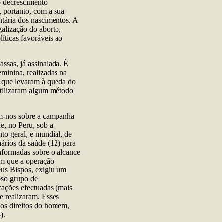
o decrescimento
 portanto, com a sua
untária dos nascimentos. A
galização do aborto,
íticas favoráveis ao
assas, já assinalada. É
eminina, realizadas na
e que levaram à queda do
utilizaram algum método
am-nos sobre a campanha
e, no Peru, sob a
to geral, e mundial, de
nários da saúde (12) para
nformadas sobre o alcance
bém que a operação
eus Bispos, exigiu um
oso grupo de
zações efectuadas (mais
se realizaram. Esses
dos direitos do homem,
).