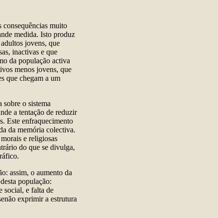
s consequências muito
ande medida. Isto produz
adultos jovens, que
s, inactivas e que
mo da população activa
tivos menos jovens, que
ões que chegam a um
 sobre o sistema
ande a tentação de reduzir
s. Este enfraquecimento
rda da memória colectiva.
 morais e religiosas
rário do que se divulga,
áfico.
ão: assim, o aumento da
 desta população:
social, e falta de
senão exprimir a estrutura