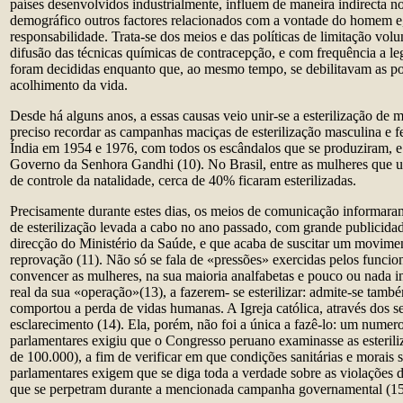
países desenvolvidos industrialmente, influem de maneira indirecta n
demográfico outros factores relacionados com a vontade do homem e,
responsabilidade. Trata-se dos meios e das políticas de limitação vol
difusão das técnicas químicas de contracepção, e com frequência a le
foram decididas enquanto que, ao mesmo tempo, se debilitavam as pol
acolhimento da vida.
Desde há alguns anos, a essas causas veio unir-se a esterilização de m
preciso recordar as campanhas maciças de esterilização masculina e f
Índia em 1954 e 1976, com todos os escândalos que se produziram, 
Governo da Senhora Gandhi (10). No Brasil, entre as mulheres que 
de controle da natalidade, cerca de 40% ficaram esterilizadas.
Precisamente durante estes dias, os meios de comunicação informar
de esterilização levada a cabo no ano passado, com grande publicidad
direcção do Ministério da Saúde, e que acaba de suscitar um movimen
reprovação (11). Não só se fala de «pressões» exercidas pelos funcio
convencer as mulheres, na sua maioria analfabetas e pouco ou nada i
real da sua «operação»(13), a fazerem- se esterilizar: admite-se tam
comportou a perda de vidas humanas. A Igreja católica, através dos s
esclarecimento (14). Ela, porém, não foi a única a fazê-lo: um numer
parlamentares exigiu que o Congresso peruano examinasse as esterili
de 100.000), a fim de verificar em que condições sanitárias e morais 
parlamentares exigem que se diga toda a verdade sobre as violações 
que se perpetram durante a mencionada campanha governamental (15