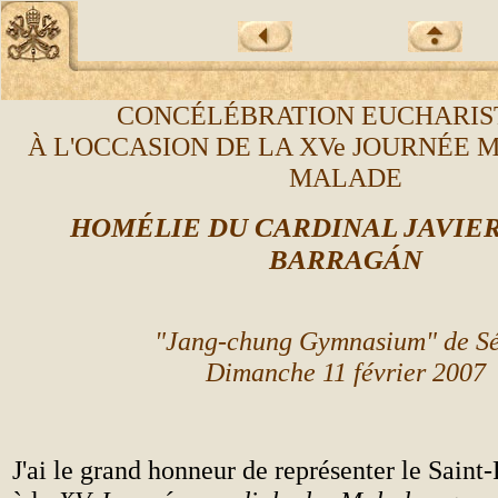
CONC
É
L
É
BRATION EUCHARIS
À
L'OCCASION DE LA XVe
JOURNÉE 
MALADE
HOM
ÉLIE DU
CARDINAL JAVIE
BARRAGÁN
"Jang-chung Gymnasium" de S
Dimanche 11 février 2007
J'ai le grand honneur de représenter le Sain