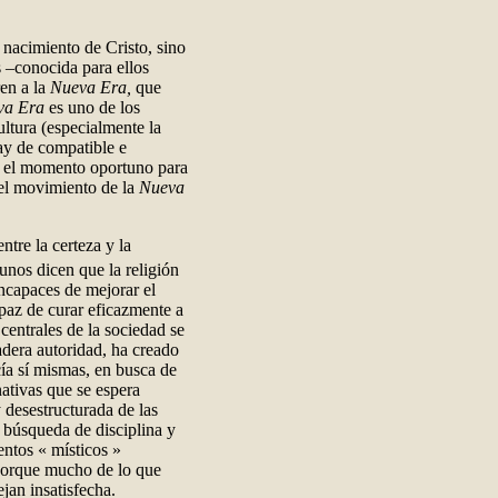
 nacimiento de Cristo, sino
s –conocida para ellos
ren a la
Nueva Era,
que
va Era
es uno de los
ltura (especialmente la
ay de compatible e
te el momento oportuno para
el movimiento de la
Nueva
tre la certeza y la
nos dicen que la religión
 incapaces de mejorar el
apaz de curar eficazmente a
centrales de la sociedad se
dera autoridad, ha creado
cía sí mismas, en busca de
ativas que se espera
 desestructurada de las
 búsqueda de disciplina y
entos « místicos »
 porque mucho de lo que
ejan insatisfecha.