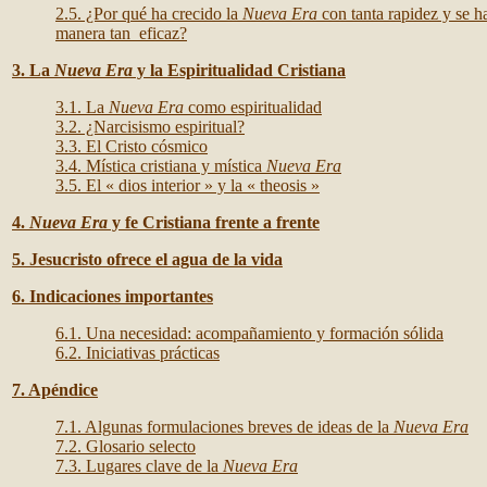
2.5. ¿Por qué ha crecido la
Nueva Era
con tanta rapidez y se h
manera tan eficaz?
3. La
Nueva Era
y la Espiritualidad Cristiana
3.1. La
Nueva Era
como espiritualidad
3.2. ¿Narcisismo espiritual?
3.3. El Cristo cósmico
3.4. Mística cristiana y mística
Nueva Era
3.5. El « dios interior » y la « theosis »
4.
Nueva Era
y fe Cristiana frente a frente
5. Jesucristo ofrece el agua de la vida
6. Indicaciones importantes
6.1. Una necesidad: acompañamiento y formación sólida
6.2. Iniciativas prácticas
7. Apéndice
7.1. Algunas formulaciones breves de ideas de la
Nueva Era
7.2. Glosario selecto
7.3. Lugares clave de la
Nueva Era