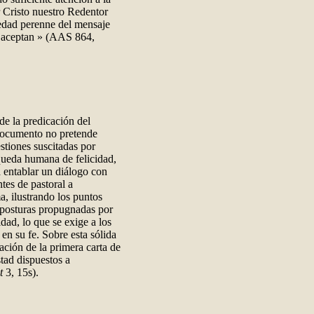
 Cristo nuestro Redentor
edad perenne del mensaje
o aceptan » (AAS 864,
de la predicación del
 documento no pretende
stiones suscitadas por
queda humana de felicidad,
a entablar un diálogo con
tes de pastoral a
a, ilustrando los puntos
s posturas propugnadas por
idad, lo que se exige a los
en su fe. Sobre esta sólida
ación de la primera carta de
stad dispuestos a
Pt
3, 15s).