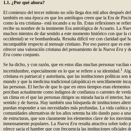
1.1. ¿Por qué ahora?
El comienzo del tercer milenio no sólo llega dos mil años después del
también en una época en que los astrólogos creen que la Era de Pisci
como la era cristiana– está tocando a su fin. Estas reflexiones se refie
recibe su nombre de la inminente Era astrológica de Acuario. La
Nue
muchos intentos de dar sentido a este momento histórico con que la cu
occidental) se ve bombardeada. Resulta difícil ver con claridad qué h
incompatible respecto al mensaje cristiano. Por eso parece que es es
ofrecer una valoración cristiana del pensamiento de la
Nueva Era
y d
Era
como conjunto.
Se ha dicho, y con razón, que en estos días muchas personas vacilan en
1
incertidumbre, especialmente en lo que se refiere a su identidad.
Algu
cristiana es patriarcal y autoritaria, que las instituciones políticas son
mundo y que la medicina tradicional (alopática) es sencillamente inc
las personas. El hecho de que lo que en otros tiempos eran elementos 
perciban actualmente como indignos de confianza o carentes de verda
un clima en el que las personas dirigen su mirada hacia el interior, ha
sentido y de fuerza. Hay también una búsqueda de instituciones altern
puedan responder a sus necesidades más profundas. La vida caótica y
comunidades alternativas de los años setenta ha ido dando paso a una
de estructuras, que son claramente los elementos clave de los movimi
inmensamente populares. La
Nueva Era
resulta atractiva sobre todo
ofrece sacia el hambre que con frecuencia las instituciones oficiales d