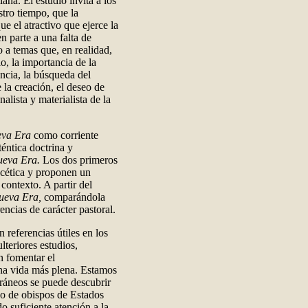
tiana. El estudio invita a los
stro tiempo, que la
ue el atractivo que ejerce la
n parte a una falta de
o a temas que, en realidad,
lo, la importancia de la
encia, la búsqueda del
e la creación, el deseo de
alista y materialista de la
eva Era
como corriente
éntica doctrina y
ueva Era.
Los dos primeros
acética y proponen un
contexto. A partir del
ueva Era,
comparándola
encias de carácter pastoral.
 referencias útiles en los
lteriores estudios,
n fomentar el
una vida más plena. Estamos
áneos se puede descubrir
po de obispos de Estados
 suficiente atención a la