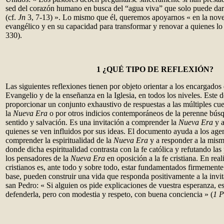
sed del corazón humano en busca del “agua viva” que solo puede dar
(cf.
Jn
3, 7-13) ». Lo mismo que él, queremos apoyarnos « en la nov
evangélico y en su capacidad para transformar y renovar a quienes l
330).
1 ¿QUÉ TIPO
DE REFLEXIÓN?
Las siguientes reflexiones tienen por objeto orientar a los encargados 
Evangelio y de la enseñanza en la Iglesia, en todos los niveles. Este
proporcionar un conjunto exhaustivo de respuestas a las múltiples cue
la
Nueva Era
o por otros indicios contemporáneos de la perenne bús
sentido y salvación. Es una invitación a comprender la
Nueva Era
y 
quienes se ven influidos por sus ideas. El documento ayuda a los agen
comprender la espiritualidad de la
Nueva Era
y a responder a la mism
donde dicha espiritualidad contrasta con la fe católica y refutando la
los pensadores de la
Nueva Era
en oposición a la fe cristiana. En real
cristianos es, ante todo y sobre todo, estar fundamentados firmemente 
base, pueden construir una vida que responda positivamente a la invit
san Pedro: « Si alguien os pide explicaciones de vuestra esperanza, e
defenderla, pero con modestia y respeto, con buena conciencia » (
1 