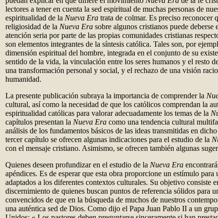
puedan explicar en qué difiere el movimiento
Nueva Era
de la fe cris
lectores a tener en cuenta la sed espiritual de muchas personas de nue
espiritualidad de la
Nueva Era
trata de colmar. Es preciso reconocer q
religiosidad de la
Nueva Era
sobre algunos cristianos puede deberse e
atención seria por parte de las propias comunidades cristianas respect
son elementos integrantes de la síntesis católica. Tales son, por ejemp
dimensión espiritual del hombre, integrada en el conjunto de su exist
sentido de la vida, la vinculación entre los seres humanos y el resto d
una transformación personal y social, y el rechazo de una visión racion
humanidad.
La presente publicación subraya la importancia de comprender la
Nu
cultural, así como la necesidad de que los católicos comprendan la aut
espiritualidad católicas para valorar adecuadamente los temas de la
N
capítulos presentan la
Nueva Era
como una tendencia cultural multif
análisis de los fundamentos básicos de las ideas transmitidas en dicho 
tercer capítulo se ofrecen algunas indicaciones para el estudio de la
N
con el mensaje cristiano. Asimismo, se ofrecen también algunas suger
Quienes deseen profundizar en el estudio de la
Nueva Era
encontrarán
apéndices. Es de esperar que esta obra proporcione un estímulo para u
adaptados a los diferentes contextos culturales. Su objetivo consiste e
discernimiento de quienes buscan puntos de referencia sólidos para 
convencidos de que en la búsqueda de muchos de nuestros contempor
una auténtica sed de Dios. Como dijo el Papa Juan Pablo II a un gru
Unidos: « Los pastores deben preguntarse sinceramente si han prestado