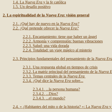
1.4. La
Nueva Era
y la fe católica
1.5. Un desafío positivo
2. La espiritualidad de la
Nueva Era
: visión general
2.1. ¿Qué hay de nuevo en la
Nueva Era?
2.2. ¿Qué pretende ofrecer la
Nueva Era?
2.2.1. Encantamiento: tiene que haber un ángel
2.2.2. Armonía y comprensión: buenas vibraciones
2.2.3. Salud: una vida dorada
2.2.4. Totalidad: un viaje mágico al misterio
2.3. Principios fundamentales del pensamiento de la
Nueva Er
2.3.1. Una respuesta global en tiempos de crisis
2.3.2. La matriz principal del pensamiento de la
Nueva E
2.3.3. Temas centrales de la
Nueva Era
2.3.4. ¿Qué dice la
Nueva Era
sobre...
2.3.4.1. ...la persona humana?
2.3.4.2. ...Dios?
2.3.4.3. ...el mundo?
2.4. « ¿Habitantes del mito o de la historia? »: La
Nueva Era
y