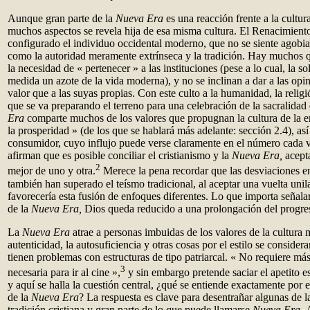
Aunque gran parte de la
Nueva Era
es una reacción frente a la cultu
muchos aspectos se revela hija de esa misma cultura. El Renacimient
configurado el individuo occidental moderno, que no se siente agobia
como la autoridad meramente extrínseca y la tradición. Hay muchos 
la necesidad de « pertenecer » a las instituciones (pese a lo cual, la 
medida un azote de la vida moderna), y no se inclinan a dar a las opi
valor que a las suyas propias. Con este culto a la humanidad, la religi
que se va preparando el terreno para una celebración de la sacralidad 
Era
comparte muchos de los valores que propugnan la cultura de la e
la prosperidad » (de los que se hablará más adelante: sección 2.4), así
consumidor, cuyo influjo puede verse claramente en el número cada 
afirman que es posible conciliar el cristianismo y la
Nueva Era,
acept
2
mejor de uno y otra.
Merece la pena recordar que las desviaciones en
también han superado el teísmo tradicional, al aceptar una vuelta unila
favorecería esta fusión de enfoques diferentes. Lo que importa señalar 
de la
Nueva Era,
Dios queda reducido a una prolongación del progre
La
Nueva Era
atrae a personas imbuidas de los valores de la cultura 
autenticidad, la autosuficiencia y otras cosas por el estilo se consider
tienen problemas con estructuras de tipo patriarcal. « No requiere más
3
necesaria para ir al cine »,
y sin embargo pretende saciar el apetito e
y aquí se halla la cuestión central, ¿qué se entiende exactamente por e
de la
Nueva Era
? La respuesta es clave para desentrañar algunas de la
tradición cristiana y gran parte de lo que puede llamarse
Nueva Era.