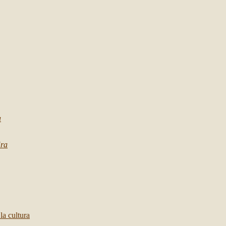
a
ra
 la cultura