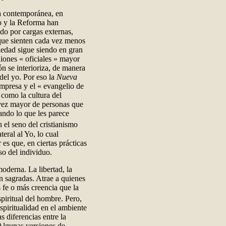
ra contemporánea, en
o y la Reforma han
do por cargas externas,
que sienten cada vez menos
soledad sigue siendo en gran
niones « oficiales » mayor
ón se interioriza, de manera
del yo. Por eso la
Nueva
mpresa y el « evangelio de
 como la cultura del
vez mayor de personas que
ando lo que les parece
 el seno del cristianismo
teral al Yo, lo cual
es que, en ciertas prácticas
so del individuo.
moderna. La libertad, la
an sagradas. Atrae a quienes
 fe o más creencia que la
spiritual del hombre. Pero,
spiritualidad en el ambiente
s diferencias entre la
Algunas versiones de