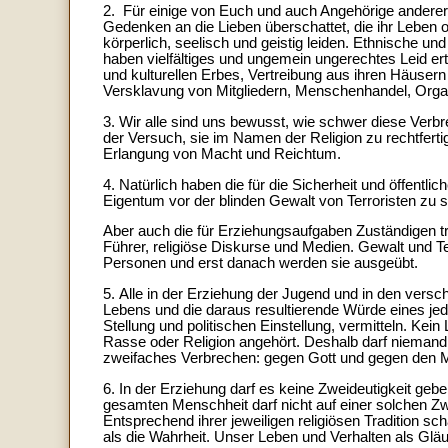
2. Für einige von Euch und auch Angehörige andere
Gedenken an die Lieben überschattet, die ihr Leben 
körperlich, seelisch und geistig leiden. Ethnische un
haben vielfältiges und ungemein ungerechtes Leid ert
und kulturellen Erbes, Vertreibung aus ihren Häuser
Versklavung von Mitgliedern, Menschenhandel, Orga
3. Wir alle sind uns bewusst, wie schwer diese Verbr
der Versuch, sie im Namen der Religion zu rechtfertig
Erlangung von Macht und Reichtum.
4. Natürlich haben die für die Sicherheit und öffentli
Eigentum vor der blinden Gewalt von Terroristen zu 
Aber auch die für Erziehungsaufgaben Zuständigen tr
Führer, religiöse Diskurse und Medien. Gewalt und
Personen und erst danach werden sie ausgeübt.
5. Alle in der Erziehung der Jugend und in den versch
Lebens und die daraus resultierende Würde eines jed
Stellung und politischen Einstellung, vermitteln. Kein
Rasse oder Religion angehört. Deshalb darf niemand
zweifaches Verbrechen: gegen Gott und gegen den
6. In der Erziehung darf es keine Zweideutigkeit ge
gesamten Menschheit darf nicht auf einer solchen Zw
Entsprechend ihrer jeweiligen religiösen Tradition s
als die Wahrheit. Unser Leben und Verhalten als Glä