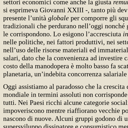
settori economici come anche la giusta
remu
si esprimeva Giovanni XXIII -, tanto più dev
presente l’unità
globale
per comporre gli squ
tradizionali che perdurano nell’oggi nonché g
le corrispondono. Lo esigono l’accresciuta
i
nelle politiche, nei fattori produttivi, nei set
nell’uso delle risorse materiali ed immateriali
salari, dato che la convenienza ad investire c
costo della manodopera è molto basso fa scat
planetaria, un’indebita concorrenza salarial
Oggi assistiamo al paradosso che la crescita 
mondiale in termini assoluti non corrisponde 
tutti. Nei Paesi ricchi alcune categorie socia
impoveriscono mentre riaffiorano vecchie po
nascono di nuove. Alcuni gruppi godono di u
supersviluppo dissipatore e consumistico me