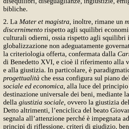
disequilibri, diseguaglianze, ingiustizie, emi
bibliche.
2. La
Mater et magistra
, inoltre, rimane un
m
discernimento
rispetto agli squilibri economic
culturali odierni, ossia rispetto agli squilibri
globalizzazione non adeguatamente governata
la criteriologia offerta, confermata dalla
Cari
di Benedetto XVI, e cioè il riferimento alla v
e alla giustizia. In particolare, è paradigmat
progettualità
che essa configura sul piano de
sociale ed economica
, alla luce del principio
destinazione universale dei beni, mediante l
della
giustizia sociale
, ovvero la giustizia d
Detto altrimenti, l’enciclica del beato Giova
segnala all’attenzione perché è impegnata ad
principi di riflessione, criteri di giudizio, be