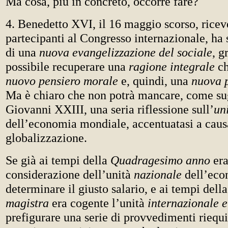
Ma cosa, più in concreto, occorre fare?
4. Benedetto XVI, il 16 maggio scorso, ricev
partecipanti al Congresso internazionale, ha 
di una
nuova evangelizzazione del sociale
, g
possibile recuperare una
ragione integrale
ch
nuovo pensiero morale
e, quindi, una
nuova p
Ma è chiaro che non potrà mancare, come su
Giovanni XXIII, una seria riflessione sull’
un
dell’economia mondiale, accentuatasi a caus
globalizzazione.
Se già ai tempi della
Quadragesimo anno
era
considerazione dell’unità
nazionale
dell’eco
determinare il giusto salario, e ai tempi dell
magistra
era cogente l’unità
internazionale 
prefigurare una serie di provvedimenti riequil