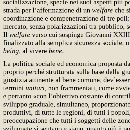
socializzazione, specie nei suoi aspetti più po
strada per l’affermazione di un
welfare
che si
coordinazione e compenetrazione di tre poli: 
mercato, senza polarizzazioni tra pubblico, s
Il
welfare
verso cui sospinge Giovanni XXIII
finalizzato alla semplice sicurezza sociale,
being
, al vivere
bene
.
La politica sociale ed economica proposta d
proprio perché strutturata sulla base della giu
giustizia attinente al bene comune, dev’esser
termini
unitari
, non frammentati, come avvie
e pertanto «con l’obiettivo costante di contri
sviluppo graduale, simultaneo, proporzionato d
produttivi, di tutte le regioni, di tutti i popoli
preoccupazione che tutti i soggetti delle zo
sviluppate si sentano e siano, quanto più è po