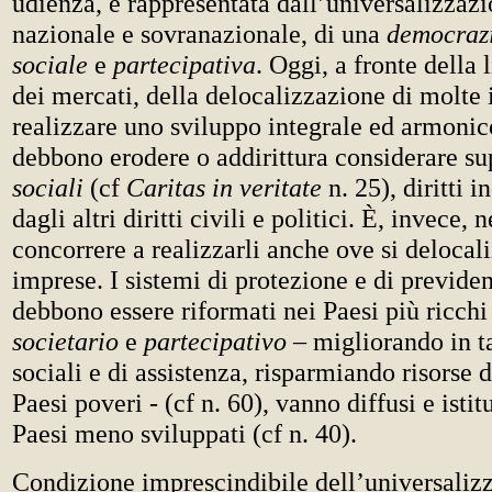
udienza, è rappresentata dall’universalizzazi
nazionale e sovranazionale, di una
democrazi
sociale
e
partecipativa
. Oggi, a fronte della 
dei mercati, della delocalizzazione di molte 
realizzare uno sviluppo integrale ed armonic
debbono erodere o addirittura considerare su
sociali
(cf
Caritas in veritate
n. 25), diritti i
dagli altri diritti civili e politici. È, invece, 
concorrere a realizzarli anche ove si delocal
imprese. I sistemi di protezione e di previde
debbono essere riformati nei Paesi più ricchi
societario
e
partecipativo
– migliorando in ta
sociali e di assistenza, risparmiando risorse d
Paesi poveri - (cf n. 60), vanno diffusi e istitu
Paesi meno sviluppati (cf n. 40).
Condizione imprescindibile dell’universaliz