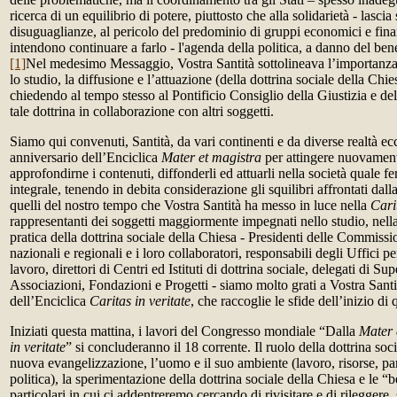
ricerca di un equilibrio di potere, piuttosto che alla solidarietà - lasci
disuguaglianze, al pericolo del predominio di gruppi economici e fina
intendono continuare a farlo - l'agenda della politica, a danno del be
[1]
Nel medesimo Messaggio, Vostra Santità sottolineava l’importanza d
lo studio, la diffusione e l’attuazione (della dottrina sociale della Chi
chiedendo al tempo stesso al Pontificio Consiglio della Giustizia e del
tale dottrina in collaborazione con altri soggetti.
Siamo qui convenuti, Santità, da vari continenti e da diverse realtà ec
anniversario dell’Enciclica
Mater et magistra
per attingere nuovament
approfondirne i contenuti, diffonderli ed attuarli nella società quale f
integrale, tenendo in debita considerazione gli squilibri affrontati dall
quelli del nostro tempo che Vostra Santità ha messo in luce nella
Carit
rappresentanti dei soggetti maggiormente impegnati nello studio, nell
pratica della dottrina sociale della Chiesa - Presidenti delle Commissi
nazionali e regionali e i loro collaboratori, responsabili degli Uffici per
lavoro, direttori di Centri ed Istituti di dottrina sociale, delegati di Su
Associazioni, Fondazioni e Progetti - siamo molto grati a Vostra Santi
dell’Enciclica
Caritas in veritate
, che raccoglie le sfide dell’inizio di
Iniziati questa mattina, i lavori del Congresso mondiale “Dalla
Mater 
in veritate
” si concluderanno il 18 corrente. Il ruolo della dottrina soc
nuova evangelizzazione, l’uomo e il suo ambiente (lavoro, risorse, par
politica), la sperimentazione della dottrina sociale della Chiesa e le “b
particolari in cui ci addentreremo cercando di rivisitare e di rileggere, 