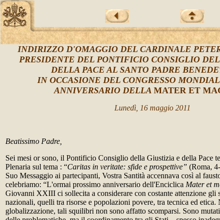
INDIRIZZO D'OMAGGIO DEL CARDINALE PETER
PRESIDENTE DEL PONTIFICIO CONSIGLIO DEL
DELLA PACE AL SANTO PADRE BENEDE
IN OCCASIONE DEL CONGRESSO MONDIAL
ANNIVERSARIO DELLA
MATER ET MA
Lunedì, 16 maggio 2011
Beatissimo Padre,
Sei mesi or sono, il Pontificio Consiglio della Giustizia e della Pace
Plenaria sul tema : “
Caritas in veritate: sfide e prospettive”
(Roma, 4
Suo Messaggio ai partecipanti, Vostra Santità accennava così al faust
celebriamo: “L'ormai prossimo anniversario dell'Enciclica
Mater et m
Giovanni XXIII ci sollecita a considerare con costante attenzione gli squ
nazionali, quelli tra risorse e popolazioni povere, tra tecnica ed etica. 
globalizzazione, tali squilibri non sono affatto scomparsi. Sono mutati
delle problematiche, ma il coordinamento tra gli Stati – spesso inadegu