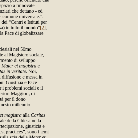
a spazio a rinnovate
nziari che dettano - ed
ne comune universale.”.
ei “Centri e Istituti per
esa) in tutto il mondo”
[2]
,
la Pace di globalizzare
clesiali nel 50mo
e al Magistero sociale,
ermento di sviluppo
a
Mater et magistra
e
as in veritate
. Noi,
a diffusione e messa in
oni Giustizia e Pace
 i problemi sociali e il
periori Maggiori, di
tà per il dono
 questo millennio.
et magistra
alla
Caritas
iale della Chiesa nella
tecipazione, giustizia e
est practices”, sono i temi
sulla scia della
Mater et