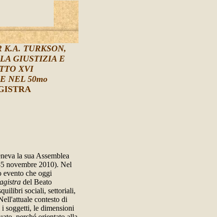
 K.A. TURKSON,
LA GIUSTIZIA E
TTO XVI
E NEL 50mo
GISTRA
 teneva la sua Assemblea
-5 novembre 2010). Nel
o evento che oggi
agistra
del Beato
ilibri sociali, settoriali,
Nell'attuale contesto di
 i soggetti, le dimensioni
ato, perché orientato alla