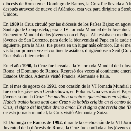
diócesis de Roma en el Domingo de Ramos, la Cruz fue llevada a Al
después atravesó de nuevo el Atlántico, esta vez para dirigirse a Steu
Unidos.
En
1989
la Cruz circuló por las diócesis de los Países Bajos; en agost
Santiago de Compostela, para la IV Jornada Mundial de la Juventud,
Encuentro Mundial de los jóvenes con el Papa. Allí estaba en medio de
jóvenes de San Lorenzo, para darle la bienvenida al Papa en la tarde 
siguiente, para la Misa, fue puesta en un lugar más céntrico. En el me
visitó por primera vez el continente asiático, dirigiéndose a Seúl (Co
Eucarístico Internacional.
En el año
1990,
la Cruz fue llevada a la V Jornada Mundial de la Juv
Roma, el Domingo de Ramos. Regresó dos veces al continente ameri
Estados Unidos. Además visitó Francia, Alemania e Italia.
En el mes de agosto de
1991
, con ocasión de la VI Jornada Mundial 
fue con los jóvenes a Czestochowa, en Polonia. Una vez más el Papa a
jóvenes sobre la Cruz: “
En medio a nosotros, que estamos en vigilia, 
Habéis traído hasta aquí esta Cruz y la habéis erigido en el centro d
Cruz, el signo del inefable divino amor. Es el signo que revela que ‘
de esta jornada mundial, la Cruz visitó Alemania y Suiza.
El Domingo de Ramos de
1992
, durante la celebración de la VII Jo
Juventud de la diócesis de Roma, la Cruz fue confiada a los jóvenes 