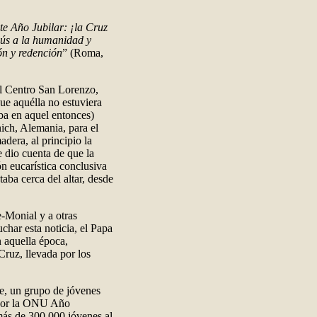
ste Año Jubilar: ¡la Cruz
sús a la humanidad y
ón y redención
” (Roma,
al Centro San Lorenzo,
que aquélla no estuviera
ba en aquel entonces)
ich, Alemania, para el
dera, al principio la
e dio cuenta de que la
n eucarística conclusiva
aba cerca del altar, desde
e-Monial y a otras
char esta noticia, el Papa
n aquella época,
Cruz, llevada por los
re, un grupo de jóvenes
 por la ONU Año
más de 300.000 jóvenes al