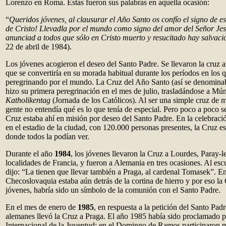
Lorenzo en Roma. Éstas fueron sus palabras en aquella ocasión:
“
Queridos jóvenes, al clausurar el Año Santo os confío el signo de e
de Cristo! Llevadla por el mundo como signo del amor del Señor Je
anunciad a todos que sólo en Cristo muerto y resucitado hay salvaci
22 de abril de 1984).
Los jóvenes acogieron el deseo del Santo Padre. Se llevaron la cruz 
que se convertiría en su morada habitual durante los períodos en los 
peregrinando por el mundo. La Cruz del Año Santo (así se denomina
hizo su primera peregrinación en el mes de julio, trasladándose a Mún
Katholikentag
(Jornada de los Católicos). Al ser una simple cruz de ma
gente no entendía qué es lo que tenía de especial. Pero poco a poco s
Cruz estaba ahí en misión por deseo del Santo Padre. En la celebració
en el estadio de la ciudad, con 120.000 personas presentes, la Cruz est
donde todos la podían ver.
Durante el año
1984
, los jóvenes llevaron la Cruz a Lourdes, Paray-l
localidades de Francia, y fueron a Alemania en tres ocasiones. Al escu
dijo: “La tienen que llevar también a Praga, al cardenal Tomasek”. E
Checoslovaquia estaba aún detrás de la cortina de hierro y por eso la 
jóvenes, habría sido un símbolo de la comunión con el Santo Padre.
En el mes de enero de
1985
, en respuesta a la petición del Santo Pad
alemanes llevó la Cruz a Praga. El año 1985 había sido proclamado
Internacional de la Juventud; en el Domingo de Ramos participaron 