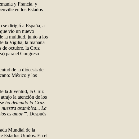
emania y Francia, y
benville en los Estados
o se dirigió a España, a
 que vio un nuevo
 la multitud, junto a los
de la Vigilia; la mañana
s de octubre, la Cruz
rea) para el Congreso
entud de la diócesis de
cano: México y los
de la Juventud, la Cruz
trajo la atención de los
se ha detenido la Cruz.
e nuestra asamblea... La
Dios es amor’
”. Después
rnada Mundial de la
de Estados Unidos. En el