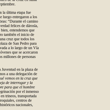
septiembre.
n la última etapa fue
e luego entregaron a los
abras: “Durante el camino
rdad felices de dárosla,
s bien, entendemos que
ro también el inicio de
 una cruz que todos los
 plaza de San Pedro para
vada a lo largo de un Vía
jóvenes que se acercaron
os millones de personas
 Juventud en la plaza de
anos a una delegación de
é vemos en la cruz que
ja de interrogar y la
bre para que el hombre
egrinación por el inmenso
 en trineos, transportada
rroquiales, centros de
históricos nacionales,