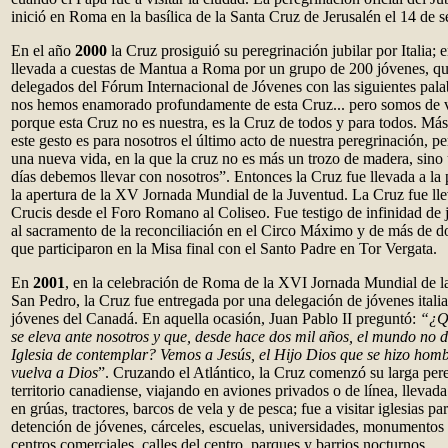
inició en Roma en la basílica de la Santa Cruz de Jerusalén el 14 de 
En el año
2000
la Cruz prosiguió su peregrinación jubilar por Italia; e
llevada a cuestas de Mantua a Roma por un grupo de 200 jóvenes, qu
delegados del Fórum Internacional de Jóvenes con las siguientes pal
nos hemos enamorado profundamente de esta Cruz... pero somos de ve
porque esta Cruz no es nuestra, es la Cruz de todos y para todos. Má
este gesto es para nosotros el último acto de nuestra peregrinación, pe
una nueva vida, en la que la cruz no es más un trozo de madera, sino
días debemos llevar con nosotros”. Entonces la Cruz fue llevada a la
la apertura de la XV Jornada Mundial de la Juventud. La Cruz fue lle
Crucis desde el Foro Romano al Coliseo. Fue testigo de infinidad de 
al sacramento de la reconciliación en el Circo Máximo y de más de d
que participaron en la Misa final con el Santo Padre en Tor Vergata.
En
2001
, en la celebración de Roma de la XVI Jornada Mundial de la
San Pedro, la Cruz fue entregada por una delegación de jóvenes itali
jóvenes del Canadá. En aquella ocasión, Juan Pablo II preguntó:
“¿Qu
se eleva ante nosotros y que, desde hace dos mil años, el mundo no de
Iglesia de contemplar? Vemos a Jesús, el Hijo Dios que se hizo hom
vuelva a Dios
”. Cruzando el Atlántico, la Cruz comenzó su larga per
territorio canadiense, viajando en aviones privados o de línea, llevada
en grúas, tractores, barcos de vela y de pesca; fue a visitar iglesias pa
detención de jóvenes, cárceles, escuelas, universidades, monumentos 
centros comerciales, calles del centro, parques y barrios nocturnos.