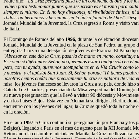
Padre dijo: “
La Cruz peregrina pasa de un continente al otro y los jó
reúnen para testimoniar juntos que Jesucristo es el mismo para cada
siempre el mismo. En él no hay divisiones, ni rivalidades étnicas, ni 
Todos son hermanos y hermanas en la única familia de Dios
”. Despu
Jornada Mundial de la Juventud, la Cruz regresó a Roma y visitó vari
de Italia.
El Domingo de Ramos del año
1996
, durante la celebración diocesa
Jornada Mundial de la Juventud en la plaza de San Pedro, un grupo d
entregó la Cruz a una delegación de jóvenes de Francia. El Papa dijo 
“
Abrazar en este día la Cruz, pasarla de mano en mano, constituye 
Es como si dijéramos: Señor, no queremos estar contigo sólo en el 
pero, con tu ayuda, queremos acompañarte en el Vía Crucis como lo
y nuestra, y el apóstol San Juan. Sí, Señor, porque ‘Tú tienes palabra
nosotros hemos creído que precisamente tu cruz es palabra de vida e
misa, los jóvenes franceses se llevaron la Cruz a su país, donde hizo s
Catedral de Chartres, presenciando la Misa vespertina del Domingo
su nueva peregrinación que la llevó a visitar 90 diócesis y Movimien
y en los Países Bajos. Esta vez en Alemania se dirigió a Berlín, dond
encuentro con los jóvenes del lugar; la Cruz se quedó toda la noche c
en la oración.
En el año
1997
la Cruz continuó su peregrinación por Francia y los p
Bélgica), llegando a París en el mes de agosto para la XII Jornada Mu
Retomando la costumbre iniciada en Manila, la Cruz fue llevada a los