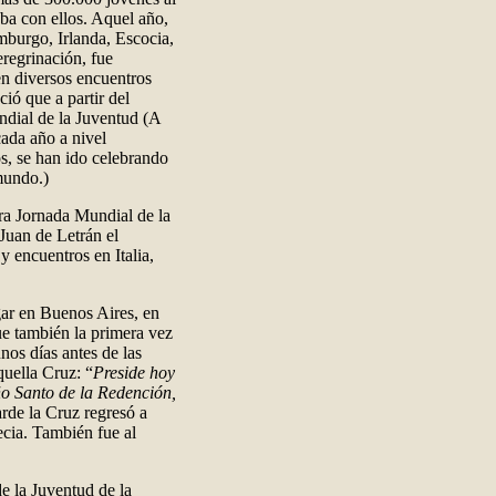
ba con ellos. Aquel año,
emburgo, Irlanda, Escocia,
eregrinación, fue
 en diversos encuentros
ió que a partir del
dial de la Juventud (A
cada año a nivel
s, se han ido celebrando
mundo.)
era Jornada Mundial de la
 Juan de Letrán el
 encuentros en Italia,
gar en Buenos Aires, en
e también la primera vez
nos días antes de las
quella Cruz: “
Preside hoy
ño Santo de la Redención,
arde la Cruz regresó a
cia. También fue al
de la Juventud de la