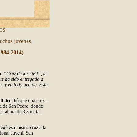
OS
muchos jóvenes
1984-2014)
la “Cruz de las JMJ”, la
ue ha sido entregada a
es y en todo tiempo. Ésta
II decidió que una cruz –
ica de San Pedro, donde
a altura de 3,8 m, tal
tregó esa misma cruz a la
ional Juvenil San