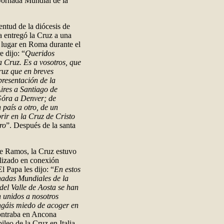
 Jornada Mundial de la
entud de la diócesis de
 entregó la Cruz a una
a lugar en Roma durante el
 dijo: “
Queridos
a Cruz. Es a vosotros, que
Cruz que en breves
resentación de la
ires a Santiago de
Góra a Denver; de
país a otro, de un
brir en la Cruz de Cristo
ro
”. Después de la santa
e Ramos, la Cruz estuvo
alizado en conexión
l Papa les dijo: “
En estos
rnadas Mundiales de la
del Valle de Aosta se han
n unidos a nosotros
tengáis miedo de acoger en
contraba en Ancona
ileo de la Cruz en Italia