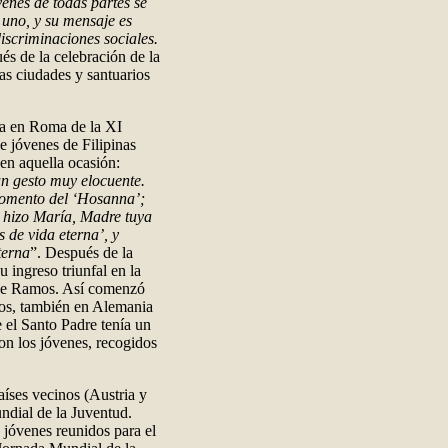
venes de todas partes se
 uno, y su mensaje es
discriminaciones sociales.
és de la celebración de la
as ciudades y santuarios
na en Roma de la XI
e jóvenes de Filipinas
en aquella ocasión:
un gesto muy elocuente.
momento del ‘Hosanna’;
 hizo María, Madre tuya
s de vida eterna’, y
terna
”. Después de la
u ingreso triunfal en la
 de Ramos. Así comenzó
tos, también en Alemania
e el Santo Padre tenía un
on los jóvenes, recogidos
aíses vecinos (Austria y
ndial de la Juventud.
 jóvenes reunidos para el