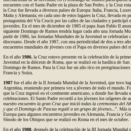
encuentro con el Santo Padre en la plaza de San Pedro, y la Cruz esta
la Cruz fue llevada a diversos países de Europa: Italia, Francia, Lux
Malta y Alemania; en cada uno de estos lugares la Cruz, llevada en p
protagonista del Vía Crucis por las calles de las ciudades y participó
juveniles. En el mes de diciembre de 1985 el papa Juan Pablo II anunc
siguiente Domingo de Ramos tendría lugar cada año una Jornada Mun
partir de 1986, las Jornadas Mundiales de la Juventud se celebrarían 
diocesano. Desde el año 1987, con una periodicidad de dos a tres año
encuentros mundiales de jóvenes con el Papa en diversos países del 
En el año
1986
, la Cruz estuvo presente en la celebración de la prim
Juventud en la diócesis de Roma, que se realizó en la basílica de San
Domingo de Ramos. Para la Cruz fue un año rico en peregrinaciones y
Francia y Suiza.
1987
fue el año de la II Jornada Mundial de la Juventud, que tuvo lu
Argentina, reuniendo por primera vez a jóvenes de todo el mundo. Fu
que la Cruz ingresó en el continente americano, a donde fue llevada u
celebraciones. El Santo Padre recordó a los jóvenes los orígenes de a
nuestro encuentro la gran Cruz que inició todas la ceremonias del A
y que el Domingo de Pascua regalé a un grupo de jóvenes...
”. Más t
Europa para algunos encuentros juveniles en Alemania, Francia y Gre
Sínodo de los Obispos que se realizó en Roma en el mes de octubre.
En el año
1988
, después de la celebración de la III Jornada Mundial 