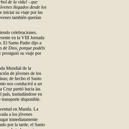
bol de la vida! - que
jóvenes llegados desde los
e iniciar su viaje por las
jóvenes también querían
diendo celebraciones,
esente en la VIII Jornada
. El Santo Padre dijo a
a de Dios, porque podéis
 prosiguió su viaje por
nada Mundial de la
ación de jóvenes de los
inas; de hecho el Santo
nto nos conducirá a un
la Cruz partió hacia las
l país, trasladándose en
 transporte disponible.
uventud en Manila. La
evada a los jóvenes
 lugar inmediatamente
ado por la tarde, el Santo