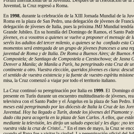
Fórum Internacional de la Juventud. Después de la celebración de la
Juventud, la Cruz regresó a Roma.
En
1998
, durante la celebración de la XIII Jornada Mundial de la Juv
Roma en la plaza de San Pedro, una delegación de jóvenes de Francia
delegación de jóvenes de Italia, pues la próxima JMJ Mundial tendrí
Grande Jubileo. En su homilía del Domingo de Ramos, el Santo Padre
jóvenes, es a vosotros a quienes se vuelve a proponer el mensaje de l
seréis los adultos del tercer milenio, a quienes se ha confiado esta 
momentos será entregada de un grupo de jóvenes franceses a una rep
juventud de Roma y de Italia. De Roma a Buenos Aires; de Buenos A
Compostela; de Santiago de Compostela a Czestochowa; de Jasna 
Denver a Manila; de Manila a París, ha peregrinado esta Cruz de un 
continente a otro. Vuestra elección, queridos jóvenes es clara: descu
el sentido de vuestra existencia y la fuente de vuestro espíritu misione
misa, la Cruz comenzó a viajar por todo el territorio italiano.
La Cruz continuó su peregrinación por Italia en
1999
. El Domingo d
presente en Turín durante un encuentro multitudinario de jóvenes, re
televisiva con el Santo Padre y el Ángelus en la plaza de San Pedro. E
meses está peregrinando por las diócesis de Italia la Cruz de las Jo
Juventud. Hoy ha llegado a Turín, donde los jóvenes del Piamonte y 
dado cita para acogerla en la plaza de San Carlos. A ellos, que está
mediante la televisión, les dirijo un saludo especial y les digo: ¡no 
vuestra vida la cruz de Cristo!..
.” En el mes de mayo, la Cruz se en
cuando el Papa fue a visitar la ciudad. La peregrinación oficial del Jub