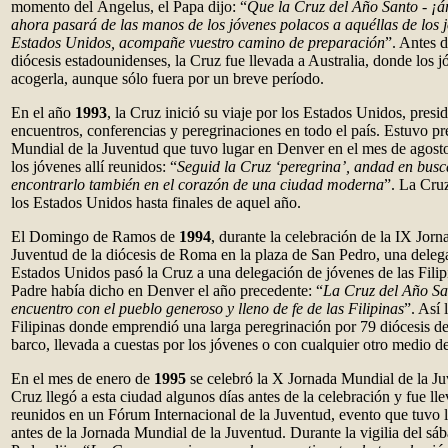
momento del Ángelus, el Papa dijo: “
Que la Cruz del Año Santo - ¡ár
ahora pasará de las manos de los jóvenes polacos a aquéllas de los 
Estados Unidos, acompañe vuestro camino de preparación
”. Antes d
diócesis estadounidenses, la Cruz fue llevada a Australia, donde los 
acogerla, aunque sólo fuera por un breve período.
En el año
1993
, la Cruz inició su viaje por los Estados Unidos, presi
encuentros, conferencias y peregrinaciones en todo el país. Estuvo pr
Mundial de la Juventud que tuvo lugar en Denver en el mes de agosto
los jóvenes allí reunidos: “
Seguid la Cruz ‘peregrina’, andad en busc
encontrarlo también en el corazón de una ciudad moderna
”. La Cruz
los Estados Unidos hasta finales de aquel año.
El Domingo de Ramos de
1994
, durante la celebración de la IX Jor
Juventud de la diócesis de Roma en la plaza de San Pedro, una deleg
Estados Unidos pasó la Cruz a una delegación de jóvenes de las Filip
Padre había dicho en Denver el año precedente: “
La Cruz del Año Sa
encuentro con el pueblo generoso y lleno de fe de las Filipinas
”. Así 
Filipinas donde emprendió una larga peregrinación por 79 diócesis de
barco, llevada a cuestas por los jóvenes o con cualquier otro medio de
En el mes de enero de
1995
se celebró la X Jornada Mundial de la J
Cruz llegó a esta ciudad algunos días antes de la celebración y fue ll
reunidos en un Fórum Internacional de la Juventud, evento que tuvo
antes de la Jornada Mundial de la Juventud. Durante la vigilia del sáb