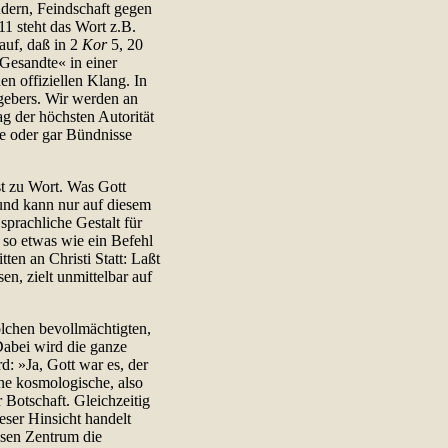
ndern, Feindschaft gegen
11 steht das Wort z.B.
auf, daß in 2
Kor
5, 20
Gesandte« in einer
en offiziellen Klang. In
ggebers. Wir werden an
ag der höchsten Autorität
e oder gar Bündnisse
st zu Wort. Was Gott
und kann nur auf diesem
prachliche Gestalt für
 so etwas wie ein Befehl
ten an Christi Statt: Laßt
n, zielt unmittelbar auf
olchen bevollmächtigten,
Dabei wird die ganze
: »Ja, Gott war es, der
ne kosmologische, also
 Botschaft. Gleichzeitig
eser Hinsicht handelt
ssen Zentrum die