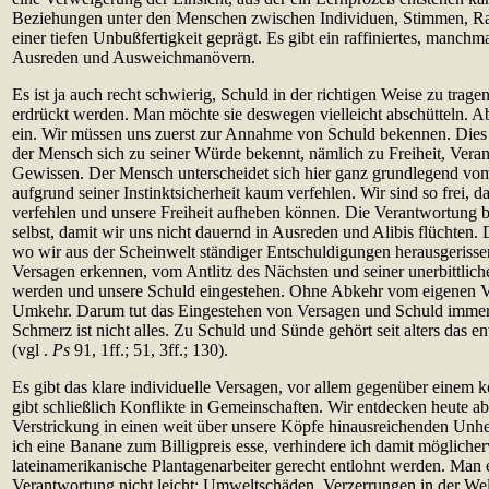
Beziehungen unter den Menschen zwischen Individuen, Stimmen, R
einer tiefen Unbußfertigkeit geprägt. Es gibt ein raffiniertes, manch
Ausreden und Ausweichmanövern.
Es ist ja auch recht schwierig, Schuld in der richtigen Weise zu tra
erdrückt werden. Man möchte sie deswegen vielleicht abschütteln. Ab
ein. Wir müssen uns zuerst zur Annahme von Schuld bekennen. Dies 
der Mensch sich zu seiner Würde bekennt, nämlich zu Freiheit, Ver
Gewissen. Der Mensch unterscheidet sich hier ganz grundlegend vom 
aufgrund seiner Instinktsicherheit kaum verfehlen. Wir sind so frei, d
verfehlen und unsere Freiheit aufheben können. Die Verantwortung b
selbst, damit wir uns nicht dauernd in Ausreden und Alibis flüchten. 
wo wir aus der Scheinwelt ständiger Entschuldigungen herausgerisse
Versagen erkennen, vom Antlitz des Nächsten und seiner unerbittlic
werden und unsere Schuld eingestehen. Ohne Abkehr vom eigenen Ve
Umkehr. Darum tut das Eingestehen von Versagen und Schuld immer
Schmerz ist nicht alles. Zu Schuld und Sünde gehört seit alters das 
(vgl .
Ps
91, 1ff.; 51, 3ff.; 130).
Es gibt das klare individuelle Versagen, vor allem gegenüber einem
gibt schließlich Konflikte in Gemeinschaften. Wir entdecken heute a
Verstrickung in einen weit über unsere Köpfe hinausreichenden U
ich eine Banane zum Billigpreis esse, verhindere ich damit mögliche
lateinamerikanische Plantagenarbeiter gerecht entlohnt werden. Man e
Verantwortung nicht leicht; Umweltschäden, Verzerrungen in der We