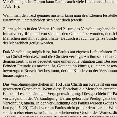
Versöhnung steht. Darum kann Paulus auch viele Leiden annehmen u
1ÂÂ–10).
Wenn man den Text genauer ansieht, kann man drei Ebenen feststelle
zusammen, unterscheiden sich aber doch jeweils:
Zuerst geht es in den Versen 19 und 21 um das Versöhnungshandeln Go
Initiative ergriffen und von sich aus den Graben überwunden, der s
Menschen und ihm aufgetan hatte. Dadurch ist auch die ganze Sünde
der Menschheit getilgt worden.
Daß Versöhnung möglich ist, hat Paulus am eigenen Leib erfahren. Er 
Jesu Christi widersetzt und die Christen verfolgt. An ihm selbst hat G
demonstriert, was es bedeutet, eine unheilvolle Situation zum Besser
Feinden Freunde zu machen. Ja, Gott hat ihn künftig zu einem beson
bevorzugten Botschafter bestimmt, der die Kunde von der Versöhnung
hinaustragen soll.
Das Versöhnungsgeschehen im Tod Jesu Christi am Kreuz ist ein einm
gewesenen Geschichte. Wenn diese Botschaft die Menschen erreichen s
ist, bedarf es der ständigen Vergegenwärtigung. Dies geschieht für Pa
vorwiegend in der Verkündigung. Darum gehört die Predigt ganz tief
Versöhnung hinein. In der Verkündigung des Paulus werden Gottes 
laut (vgl. 5, 20). Dabei vertraut Paulus nicht primär dem starken Wort
sondern eher einer schwächlich erscheinenden Gestalt des Wortes, die