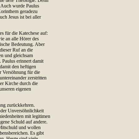
ine tiefe Theologie. Denn
z. Auch wurde Paulus
orinthern geradezu
ch Jesus ist bei aller
es für die Katechese auf:
ie an alle Hörer des
arische Bedeutung. Aber
ieser Ruf an die
hen und gleichsam
. Paulus erinnert damit
damit den heftigen
er Versöhnung für die
tereinander zerstritten
der Kirche durch die
 unseren eigenen
ung zurückkehren.
 der Unversöhnlichkeit
iedenheiten mit legitimen
igene Schuld auf andere.
Mitschuld und wollen
ebensbereichen. Es gibt
n. Heute sind viele