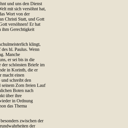
öhnt und uns den Dienst
elt mit sich versöhnt hat,
das Wort von der
n Christi Statt, und Gott
 Gott versöhnen! Er hat
n ihm Gerechtigkeit
hulmeisterlich klingt,
f des hl. Paulus. Wenn
ung. Manche
ns, er sei bis in die
r der schönsten Briefe im
de in Korinth, die er
r macht einen
 und schreibt den
d seinem Zorn freien Lauf
önlichen Boten nach
kt über ihre
 wieder in Ordnung
schon das Thema
 besonders zwischen der
Grundwahrheiten der