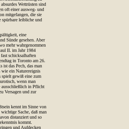
absurdes Wettrüsten sind
en oft einer ausweg- und
on mitgefangen, die sie
 spürbare leibliche und
ältigkeit, eine
 und Sünde gesehen. Aber
endwo mehr wahrgenommen
aul II. im Jahr 1984
ast schicksalhaften
gendtag in Toronto am 26.
Es ist das Pech, das man
s wie ein Naturereignis
s spielt gewiß eine zum
eurotisch, wenn man
 ausschließlich in Pflicht
zu Versagen und zur
ßtsein kennt im Sinne von
nz wichtige Sache, daß man
avon distanziert und so
Bekenntnis kommt.
pringen und Aufdecken