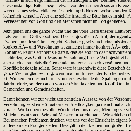
»Macht« in sich trägt, nämlich der inständigen Bitte. Dahinter steht e
diese inständige Bitte spiegelt etwas von dem armen Jesus am Kreu
wegen seines schwächlichen Erscheinungsbildes zeitweise von den K
lächerlich gemacht. Aber eine solche inständige Bitte hat es in sich. Au
Verlassenheit von Gott und den Menschen nicht im Tod geblieben.
Jetzt gehen uns die ganze Wucht und die volle Tiefe unseres Leitwort
Laßt euch mit Gott versöhnen! Dies ist gewiß ein Aufruf, der irgendw
Evangeliums Jesu Christi ergeht. So hat er gewiß auch eine mission
konkret ÂÂ– und Versöhnung ist zunächst immer konkret ÂÂ– geht d
Korinther. Paulus erinnert sie daran, daß sie endlich das nachvollzie
nachholen, was Gott in Jesus an Versöhnung für die Welt gestiftet hat
aber auch daran, daß die Gemeinde und er selbst sich versöhnen und 
Konflikt besiegeln sollen. Sonst wäre ja irgendwie diese Botschaft d
ganze Welt unglaubwürdig, wenn man im Inneren der Kirche heillos un
ist. Wir kennen dies nicht nur von der Geschichte der Spaltungen in 
Jahrhunderte, sondern auch von den Streitigkeiten und Konflikten in
Gemeinden und Gemeinschaften.
Damit können wir zur wichtigen zentralen Aussage von der Versöhn
Versöhnung setzt eine Situation der Friedlosigkeit, ja manchmal auch
voraus. Wir kennen dies alle. Wir drücken uns davor, Meinungsversch
Mitteln auszutragen. Wir sind Meister im Verdrängen. Wir schieben e
Bei manchen Problemen drücken wir uns vor der Einsicht in eigene 
andere an den Pranger stellen. Dies gilt in den kleinen und großen L
eine Verweigerung der Einsicht, aus der ein Lernprozeß entstehen kan