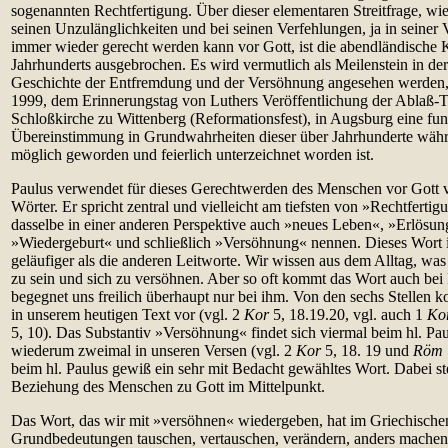
sogenannten Rechtfertigung. Über dieser elementaren Streitfrage, wi
seinen Unzulänglichkeiten und bei seinen Verfehlungen, ja in seiner 
immer wieder gerecht werden kann vor Gott, ist die abendländische 
Jahrhunderts ausgebrochen. Es wird vermutlich als Meilenstein in de
Geschichte der Entfremdung und der Versöhnung angesehen werden,
1999, dem Erinnerungstag von Luthers Veröffentlichung der Ablaß-T
Schloßkirche zu Wittenberg (Reformationsfest), in Augsburg eine fu
Übereinstimmung in Grundwahrheiten dieser über Jahrhunderte wäh
möglich geworden und feierlich unterzeichnet worden ist.
Paulus verwendet für dieses Gerechtwerden des Menschen vor Gott v
Wörter. Er spricht zentral und vielleicht am tiefsten von »Rechtferti
dasselbe in einer anderen Perspektive auch »neues Leben«, »Erlösun
»Wiedergeburt« und schließlich »Versöhnung« nennen. Dieses Wort is
geläufiger als die anderen Leitworte. Wir wissen aus dem Alltag, was
zu sein und sich zu versöhnen. Aber so oft kommt das Wort auch bei 
begegnet uns freilich überhaupt nur bei ihm. Von den sechs Stellen
in unserem heutigen Text vor (vgl. 2
Kor
5, 18.19.20, vgl. auch 1
Ko
5, 10). Das Substantiv »Versöhnung« findet sich viermal beim hl. Pa
wiederum zweimal in unseren Versen (vgl. 2
Kor
5, 18. 19 und
Röm
beim hl. Paulus gewiß ein sehr mit Bedacht gewähltes Wort. Dabei st
Beziehung des Menschen zu Gott im Mittelpunkt.
Das Wort, das wir mit »versöhnen« wiedergeben, hat im Griechische
Grundbedeutungen tauschen, vertauschen, verändern, anders machen