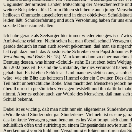
Ungunsten der ärmsten Länder, Mißachtung der Menschenrechte und 
weitere Beispiele dafür. Darum fühlen sich heute auch junge Mensch
heillosen Ohnmacht ausgeliefert und in einer objektiven Schuldsituati
leiden läßt. Schulderfahrung und auch Versöhnung haben für uns eine
soziale Dimension erhalten.
Ich habe gerade als Seelsorger hier immer wieder eine gewisse Zwiesp
Ambivalenz erfahren. Nicht selten hat man überall schnell Versagen
gerade dadurch ist man auch soweit gekommen, daß man sie nirg
hat (vgl. dazu auch das Apostolische Schreiben von Papst Johannes P
Versöhnung und Buße
, Nr. 18). Man kommt dann zu einer manchmal f
Deutung dessen, was hinter »Schuld« steht: Es ist eben beim Weltju
Juli 2002 passiert. Es sind die Umstände, die dies verursacht haben. 
gehabt hat. Es ist eben Schicksal. Und manches sieht so aus, als ob e
wäre, wie ein Blitz aus heiterem Himmel oder ein Gewitter. Dies alle
Teil nicht unbeträchtliche Rolle. Man macht den Menschen jedoch n
überall nur sein persönliches Versagen feststellt und ihn dafür beinahe
nimmt. Aber es gehört auch zur Würde des Menschen, daß man sich 
Schuld bekennt.
Dabei ist es wichtig, daß man nicht nur ein allgemeines Sündenbewu
»Wir alle sind Sünder oder gar Sünderlein«. Vielmehr ist es eine ga
das konkrete Versagen genau benennt, es ins Wort bringt, sich dann d
schließlich offen und aufrichtig zu einem Eingeständnis sowie zum 
Anerkennung von Schuld und Versöhnung erfolgen nur durch das S