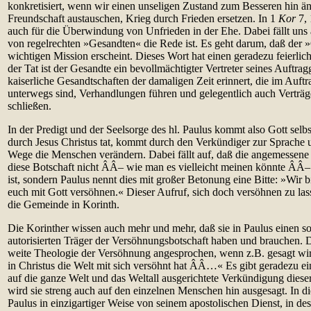
konkretisiert, wenn wir einen unseligen Zustand zum Besseren hin ä
Freundschaft austauschen, Krieg durch Frieden ersetzen. In 1
Kor
7, 
auch für die Überwindung von Unfrieden in der Ehe. Dabei fällt uns 
von regelrechten »Gesandten« die Rede ist. Es geht darum, daß der »
wichtigen Mission erscheint. Dieses Wort hat einen geradezu feierlich
der Tat ist der Gesandte ein bevollmächtigter Vertreter seines Auftra
kaiserliche Gesandtschaften der damaligen Zeit erinnert, die im Auftr
unterwegs sind, Verhandlungen führen und gelegentlich auch Verträg
schließen.
In der Predigt und der Seelsorge des hl. Paulus kommt also Gott selb
durch Jesus Christus tat, kommt durch den Verkündiger zur Sprache 
Wege die Menschen verändern. Dabei fällt auf, daß die angemessene s
diese Botschaft nicht ÂÂ– wie man es vielleicht meinen könnte ÂÂ–
ist, sondern Paulus nennt dies mit großer Betonung eine Bitte: »Wir bit
euch mit Gott versöhnen.« Dieser Aufruf, sich doch versöhnen zu lasse
die Gemeinde in Korinth.
Die Korinther wissen auch mehr und mehr, daß sie in Paulus einen s
autorisierten Träger der Versöhnungsbotschaft haben und brauchen. 
weite Theologie der Versöhnung angesprochen, wenn z.B. gesagt wird
in Christus die Welt mit sich versöhnt hat ÂÂ…« Es gibt geradezu ei
auf die ganze Welt und das Weltall ausgerichtete Verkündigung dieser
wird sie streng auch auf den einzelnen Menschen hin ausgesagt. In di
Paulus in einzigartiger Weise von seinem apostolischen Dienst, in de