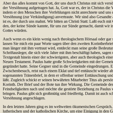
Aber das alles kommt von Gott, der uns durch Christus mit sich vers
der Versöhnung aufgetragen hat. Ja, Gott war es, der in Christus die W
indem er den Menschen ihre Verfehlungen nicht anrechnete und uns 
Versöhnung (zur Verkündigung) anvertraute. Wir sind also Gesandte a
ist es, der durch uns mahnt. Wir bitten an Christi Statt: Laßt euch mit
den, der keine Sünde kannte, für uns zur Sünde gemacht, damit wir i
Gottes würden.
Auch wenn es ein klein wenig nach theologischem Hörsaal oder gar sc
lassen Sie mich ein paar Worte sagen über den zweiten Korintherbrie
man länger mit ihm vertraut wird, entdeckt man seine große Bedeut
Schriftausleger, die sich viele Jahre mit ihm beschäftigt haben, sagen u
Textgestalt hinein einer der schwierigsten, aber auch theologisch eine
Neuen Testament. Paulus hatte große Schwierigkeiten mit der Gemein
gegründet hatte. Seine Gegner sind in die Gemeinde eingedrungen. E
Zwischenbesuch, reist nach einem Eklat und tief enttäuscht wieder ab
sogenannten Tränenbrief, in dem er offenbar seiner Enttäuschung un
läßt. Zugleich schickt er seinen bewährten Mitarbeiter Titus als pers
Korinth. Der Brief und der Bote tun ihre Wirkung. Die Gemeinde den
Feindseligkeiten nach und möchte die gestörte Beziehung zu Paulus
bringen. Paulus gibt sich großmütig und friedfertig. Damit ist auch 
Versöhnung angeschlagen.
In den letzten Jahren ging es im weltweiten ökumenischen Gespräch,
lutherischen und der katholischen Kirche, um eine Einigung in den 