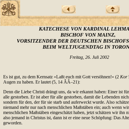
KATECHESE VON K
ARDINAL LEHM
BISCHOF VON MAINZ,
VORSITZENDER DER DEUTSCHEN BISCHOF
BEIM WELTJUGENDTAG IN TORO
Freitag, 26. Juli 2002
Es ist gut, zu dem Kernsatz »Laßt euch mit Gott versöhnen!« (2
Kor
Augen zu haben. Er lautet (5, 14 ÂÂ–21):
Denn die Liebe Christi drängt uns, da wir erkannt haben: Einer ist für
alle gestorben. Er ist aber für alle gestorben, damit die Lebenden nich
sondern für den, der für sie starb und auferweckt wurde. Also schätze
niemand mehr nur nach menschlichen Maßstäben ein; auch wenn wir 
menschlichen Maßstäben eingeschätzt haben, jetzt schätzen wir ihn n
also jemand in Christus ist, dann ist er eine neue Schöpfung: Das Alte
geworden.