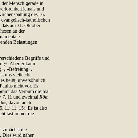
e der Mensch gerade in
Verlorenheit jemals und
Kirchenspaltung des 16.
r evangelisch-katholischen
 daß am 31. Oktober
hesen an der
ndamentale
renden Belastungen
erschiedene Begriffe und
gung«. Aber er kann
g«, »Befreiung«,
t uns vielleicht
 es heißt, unversöhnlich
Paulus nicht vor. Es
 kommt das Verbum dreimal
r
7, 11 und zweimal
Röm
ulus, davon auch
5, 11; 11, 15). Es ist also
eht fast immer die
n zunächst die
. Dies wird näher