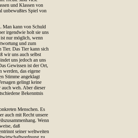
assen und Klassen von
mal unbewußtes Spiel von
gen. Man kann von Schuld
er irgendwie holt sie uns
ist nur möglich, wenn
antwortung und zum
Tier. Das Tier kann sich
aß wir uns auch selbst
indet uns jedoch an uns
Das Gewissen ist der Ort,
n werden, das eigene
hen Stimme angeklagt
rsagen gelingt keine
 auch weh. Aber dieser
entschiedene Bekenntnis
 konkreten Menschen. Es
ber auch mit Recht unsere
nheilszusammenhang. Wenn
rweise, daß
ntrinnt seiner weltweiten
ltwirtschaftsordnung zu