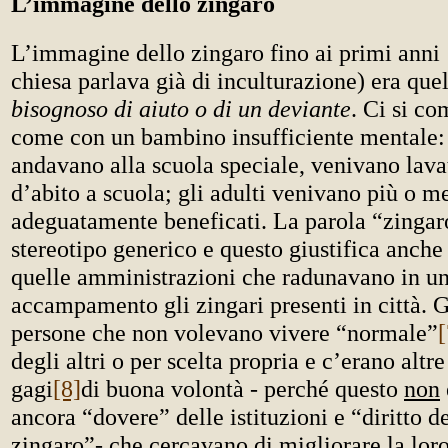
L’immagine dello zingaro
L’immagine dello zingaro fino ai primi anni 
chiesa parlava già di inculturazione) era que
bisognoso di aiuto o di un deviante
. Ci si co
come con un bambino insufficiente mentale:
andavano alla scuola speciale, venivano lava
d’abito a scuola; gli adulti venivano più o m
adeguatamente beneficati. La parola “zingar
stereotipo generico e questo giustifica anche 
quelle amministrazioni che radunavano in u
accampamento gli zingari presenti in città. G
persone che non volevano vivere “normale”
[
degli altri o per scelta propria e c’erano altr
gagi
[8]
di buona volontà - perché questo
non
ancora “dovere” delle istituzioni e “diritto de
zingaro”- che cercavano di migliorare la lor