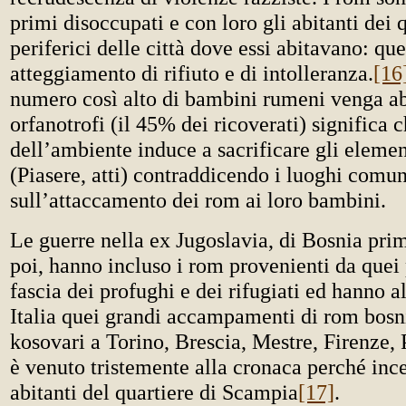
primi disoccupati e con loro gli abitanti dei q
periferici delle città dove essi abitavano: qu
atteggiamento di rifiuto e di intolleranza.
[16
numero così alto di bambini rumeni venga a
orfanotrofi (il 45% dei ricoverati) significa 
dell’ambiente induce a sacrificare gli elemen
(Piasere, atti) contraddicendo i luoghi comun
sull’attaccamento dei rom ai loro bambini.
Le guerre nella ex Jugoslavia, di Bosnia pri
poi, hanno incluso i rom provenienti da quei 
fascia dei profughi e dei rifugiati ed hanno a
Italia quei grandi accampamenti di rom bosn
kosovari a Torino, Brescia, Mestre, Firenze, 
è venuto tristemente alla cronaca perché inc
abitanti del quartiere di Scampia
[17]
.