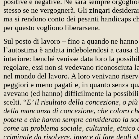
positive e negative. Ne sarà sempre orgogli
stesso se ne vergognerà. Gli zingari desider
ma si rendono conto dei pesanti handicaps c
per questo vogliono liberarsene.
Sul posto di lavoro – fino a quando ne hanno
l’autostima è andata indebolendosi a causa di
interiore: benché venisse data loro la possibi
regolare, essi non si vedevano riconosciuta la
nel mondo del lavoro. A loro venivano riserva
peggiori e meno pagati e, in quanto senza qua
avevano (ed hanno) difficilmente la possibili
scelti. “
E’ il risultato della concezione, o pi
della mancanza di concezione, che coloro che
potere e che hanno sempre considerato la so
come un problema sociale, culturale, etnico 
criminale da risolvere, invece di fare degli sf